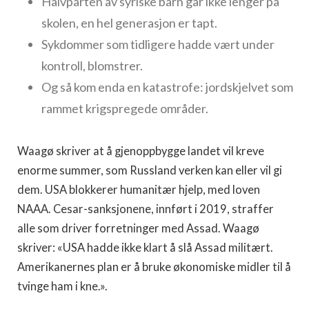
Halvparten av syriske barn går ikke lenger på
skolen, en hel generasjon er tapt.
Sykdommer som tidligere hadde vært under
kontroll, blomstrer.
Og så kom enda en katastrofe: jordskjelvet som
rammet krigspregede områder.
Waagø skriver at å gjenoppbygge landet vil kreve
enorme summer, som Russland verken kan eller vil gi
dem. USA blokkerer humanitær hjelp, med loven
NAAA. Cesar-sanksjonene, innført i 2019, straffer
alle som driver forretninger med Assad. Waagø
skriver: «USA hadde ikke klart å slå Assad militært.
Amerikanernes plan er å bruke økonomiske midler til å
tvinge ham i kne.».