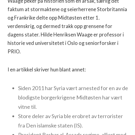
Waage peker på historien som en årsak, særlig det
faktum at stormaktene og seierherrene Storbritannia
og Frankrike delte opp Midtøsten etter 1.
verdenskrig, og dermed trakk opp grensene for
dagens stater. Hilde Henriksen Waage er professor i
historie ved universitetet i Oslo og seniorforsker i
PRIO.
I en artikkel skriver hun blant annet:
Siden 2011 har Syria vært arnested for en av de
blodigste borgerkrigene Midtøsten har vært
vitne til.
Store deler av Syria ble erobret av terrorister
fra Den islamske staten (IS).
President Bashar al-Assads regime, alliert med