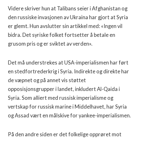
Videre skriver hun at Talibans seier i Afghanistan og
den russiske invasjonen av Ukraina har gjort at Syria
er glemt. Hun avslutter sin artikkel med: «Ingen vil
bidra. Det syriske folket fortsetter å betale en
grusom pris og er sviktet av verden».
Det må understrekes at USA-imperialismen har ført
en stedfortrederkrig i Syria. Indirekte og direkte har
de væpnet og på annet vis støttet
opposisjonsgrupper i landet, inkludert Al-Qaida i
Syria. Som alliert med russisk imperialisme og
vertskap for russisk marine i Middelhavet, har Syria
og Assad vært en målskive for yankee-imperialismen.
På den andre siden er det folkelige opprøret mot