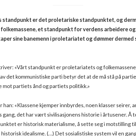
standpunkt er det proletariske standpunktet, og der
 folkemassene, et standpunkt for verdens arbeidere og
aper sine banemenn i proletariatet og dømmer dermed se
iver: «Vårt standpunkt er proletariatets og folkemassene
v det kommunistiske parti betyr det at de må stå på parti
 mot partiets ånd og partiets politikk.»
r han: «Klassene kjemper innbyrdes, noen klasser seirer, a
 gang, det har vært sivilisasjonens historie i årtusener. Å t
nktet er historisk materialisme, å sette seg i motstilling ti
istorisk idealisme. (…) Det sosialistiske system vil en gang