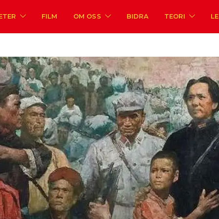
ETER
FILM
OM OSS
BIDRA
TEORI
L