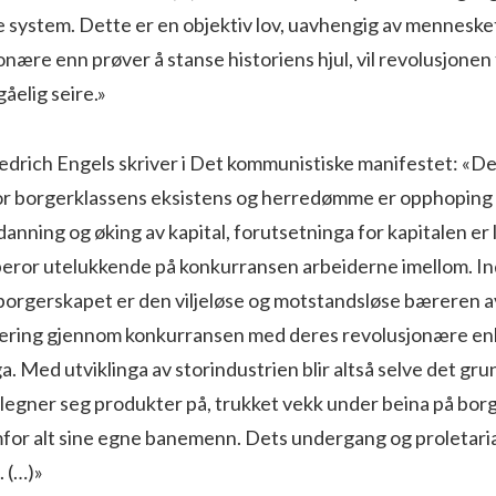
ke system. Dette er en objektiv lov, uavhengig av mennesket
onære enn prøver å stanse historiens hjul, vil revolusjonen 
elig seire.»
iedrich Engels skriver i Det kommunistiske manifestet: «D
or borgerklassens eksistens og herredømme er opphoping 
danning og øking av kapital, forutsetninga for kapitalen er
eror utelukkende på konkurransen arbeiderne imellom. In
borgerskapet er den viljeløse og motstandsløse bæreren av
lering gjennom konkurransen med deres revolusjonære e
 Med utviklinga av storindustrien blir altså selve det gr
ilegner seg produkter på, trukket vekk under beina på bor
for alt sine egne banemenn. Dets undergang og proletaria
. (…)»