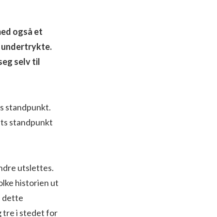
med også et
 undertrykte.
g selv til
s standpunkt.
ets standpunkt
ndre utslettes.
olke historien ut
l dette
 tre i stedet for