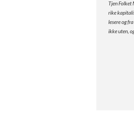
Tjen Folket 
rike kapital
lesere og fr
ikke uten, o