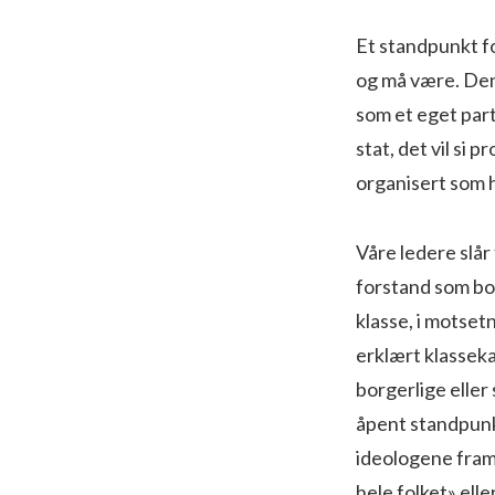
Et standpunkt fo
og må være. Den
som et eget part
stat, det vil si 
organisert som 
Våre ledere slår
forstand som bor
klasse, i motsetn
erklært klasseka
borgerlige eller
åpent standpunk
ideologene framst
hele folket» ell