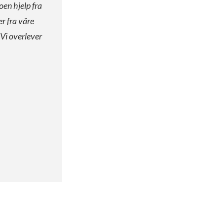
oen hjelp fra
er fra våre
 Vi overlever