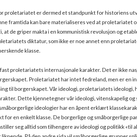
r proletariatet er dermed et standpunkt for historiens utvi
ne framtida kan bare materialiseres ved at proletariatet 
i, at de griper makta i en kommunistisk revolusjon og etabl
proletariatets diktatur, som ikke er noe annet enn proletariat
herskende klasse.
 fast proletariatets internasjonale karakter. Det er ikke na
gerskapet. Proletariatet har intet fedreland, men er en i
ing til borgerskapet. Vår ideologi, proletariatets ideologi,
rakter. Dette kjennetegner vår ideologi, vitenskapelig og 
 småborgerlige ideologier har en åpent erklært klassekarakt
t for en enkelt klasse. De borgerlige og småborgerlige pa
iller seg alltid som tilhengere av ideologi og politikk «til a
er liknende. På den andre sida vil småborgerlige grupper sp