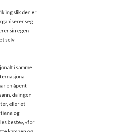
kling slik den er
organiserer seg
erer sin egen
et selv
sjonalt i samme
nternasjonal
 har en åpent
sann, da ingen
er, eller et
rtiene og
lles beste», «for
litte kampen og