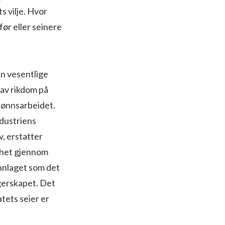
s vilje. Hvor
før eller seinere
en vesentlige
av rikdom på
 lønnsarbeidet.
dustriens
, erstatter
nhet gjennom
unnlaget som det
gerskapet. Det
tets seier er