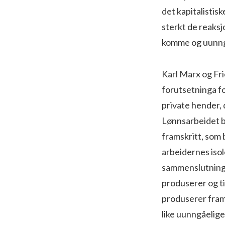
det kapitalistis
sterkt de reaksj
komme og uunngå
Karl Marx og Fr
forutsetninga f
private hender, 
Lønnsarbeidet b
framskritt, som 
arbeidernes iso
sammenslutninga.
produserer og t
produserer fram
like uunngåelige