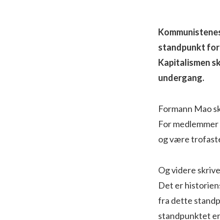
Kommunistenes 
standpunkt for
Kapitalismen sk
undergang.
Formann Mao skr
For medlemmer a
og være trofaste
Og videre skrive
Det er historiens
fra dette standpu
standpunktet er h