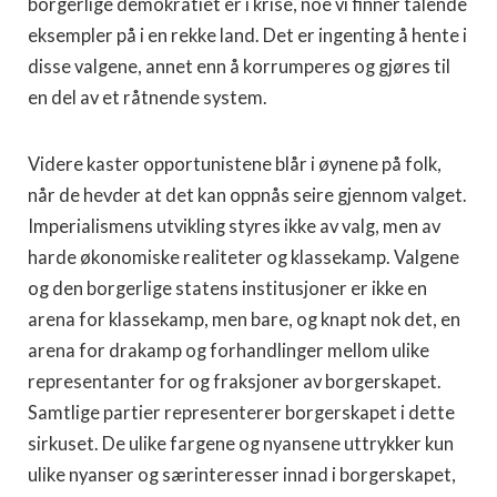
borgerlige demokratiet er i krise, noe vi finner talende
eksempler på i en rekke land. Det er ingenting å hente i
disse valgene, annet enn å korrumperes og gjøres til
en del av et råtnende system.
Videre kaster opportunistene blår i øynene på folk,
når de hevder at det kan oppnås seire gjennom valget.
Imperialismens utvikling styres ikke av valg, men av
harde økonomiske realiteter og klassekamp. Valgene
og den borgerlige statens institusjoner er ikke en
arena for klassekamp, men bare, og knapt nok det, en
arena for drakamp og forhandlinger mellom ulike
representanter for og fraksjoner av borgerskapet.
Samtlige partier representerer borgerskapet i dette
sirkuset. De ulike fargene og nyansene uttrykker kun
ulike nyanser og særinteresser innad i borgerskapet,