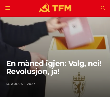
En måned igjen: Valg, nei!
Revolusjon, ja!
13. AUGUST 2023