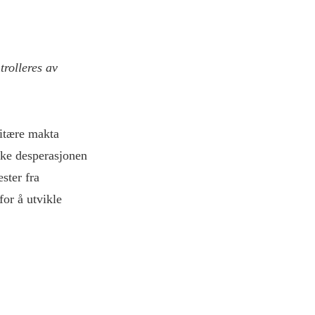
trolleres av
litære makta
nske desperasjonen
ster fra
for å utvikle