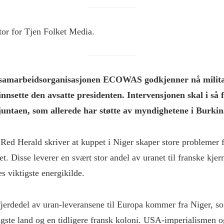
r for Tjen Folket Media.
 samarbeidsorganisasjonen ECOWAS godkjenner nå milit
innsette den avsatte presidenten. Intervensjonen skal i så f
juntaen, som allerede har støtte av myndighetene i Burkin
Red Herald skriver at kuppet i Niger skaper store problemer 
et. Disse leverer en svært stor andel av uranet til franske kje
es viktigste energikilde.
fjerdedel av uran-leveransene til Europa kommer fra Niger, so
tigste land og en tidligere fransk koloni. USA-imperialismen o