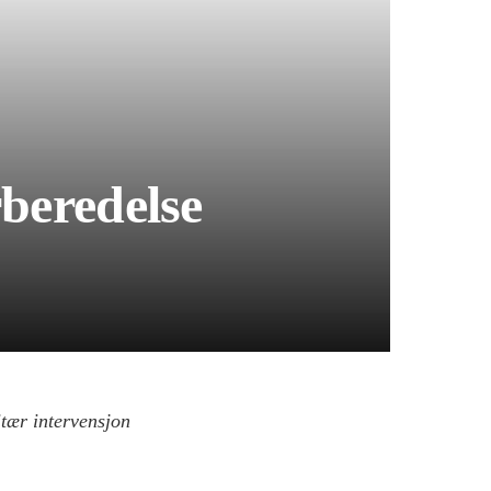
rberedelse
tær intervensjon