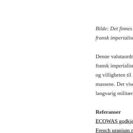
Bilde: Det finnes
fransk imperiali
Denne valutaordn
fransk imperialis
og villigheten ti
massene. Det vise
langvarig militær
Referanser
ECOWAS godkjenn
French uranium m