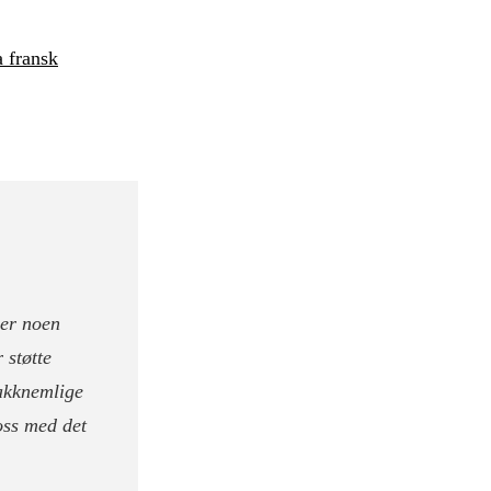
a fransk
ler noen
 støtte
takknemlige
 oss med det