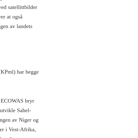
d satellittbilder
ver at også
ngen av landets
(KPml) har begge
 og ECOWAS bryr
utvikle Sahel-
ringen av Niger og
er i Vest-Afrika,