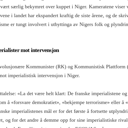
vært særlig bekymret over kuppet i Niger. Kameratene viser ve
ene i landet har ekspandert kraftig de siste årene, og de skri
isme er tungt involvert i utbyttinga av Nigers folk og plyndri
rialister mot intervensjon
evolusjonære Kommunister (RK) og Kommunistisk Plattform 
mot imperialistisk intervensjon i Niger.
uttalelse: «La det være helt klart: De franske imperialistene
 om å «forsvare demokratiet», «bekjempe terrorisme» eller å «
nske imperialistenes mål er for det første å fortsette utplynd
et, og for det andre å demme opp for sine imperialistiske rival