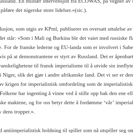
Russland. En militær intervensjon fra ECOWAS, på vegner av 
 påføre det nigerske store lidelser.»(sic.).
lusjon, som utgis av KPml, publiserer en oversatt uttalelse av
det står: «Som i Mali og Burkina ble det vaiet med russiske fl
. For de franske lederne og EU-landa som er involvert i Sahe
bevis på at demonstrantene er styrt av Russland. Det er åpenbar
anskelighetene til fransk imperialisme til å utvide sin innflyte
Niger, slik det gjør i andre afrikanske land. Det vi ser er de
v krigen for imperialistisk omfordeling som de imperialistisk
. Folkene har ingenting å vinne ved å stille opp bak den ene el
iske maktene, og for oss betyr dette å fordømme ‘vår’ imperia
v dens tropper.».
d antiimperialistisk holdning til spillet som nå utspiller seg 