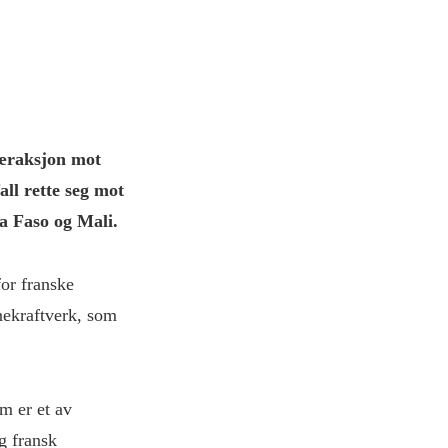
æraksjon mot
all rette seg mot
a Faso og Mali.
for franske
rnekraftverk, som
m er et av
g fransk