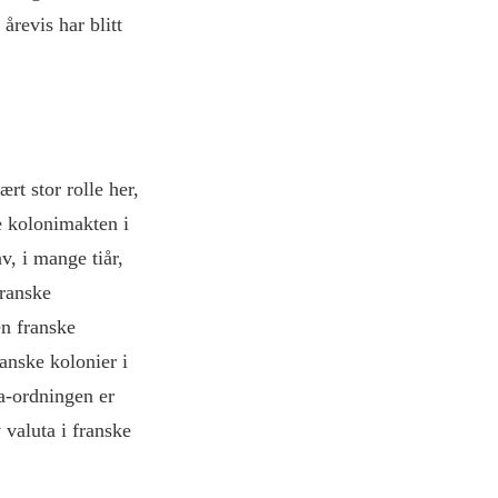
årevis har blitt
t stor rolle her,
e kolonimakten i
v, i mange tiår,
franske
n franske
anske kolonier i
a-ordningen er
 valuta i franske