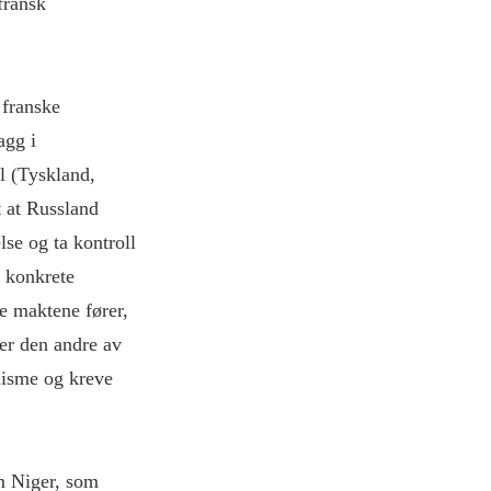
fransk
 franske
agg i
l (Tyskland,
t at Russland
lse og ta kontroll
n konkrete
e maktene fører,
ler den andre av
lisme og kreve
om Niger, som