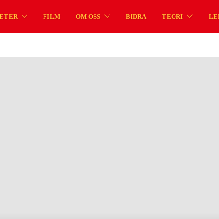
ETER
FILM
OM OSS
BIDRA
TEORI
LE