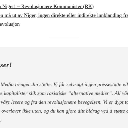
a Niger! – Revolusjonære Kommunister (RK)
 må ut av Niger, ingen direkte eller indirekte innblanding fr
evolusjon
ser!
Media trenger din støtte. Vi får selvsagt ingen pressestøtte el
ke kapitalister slik som rasistiske “alternative medier”. All vår
våre lesere og fra den revolusjonære bevegelsen. Vi er dypt 
i overlever ikke uten, og du kan gjøre ditt bidrag ved å støtte
.