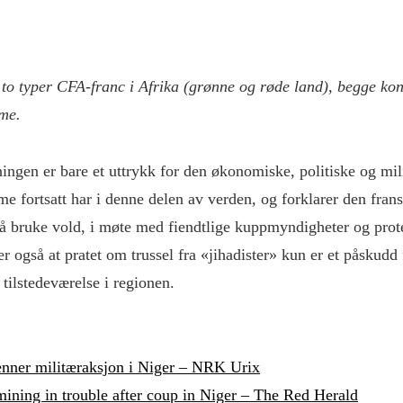
 to typer CFA-franc i Afrika (grønne og røde land), begge kon
sme.
ingen er bare et uttrykk for den økonomiske, politiske og mi
me fortsatt har i denne delen av verden, og forklarer den fra
l å bruke vold, i møte med fiendtlige kuppmyndigheter og prote
r også at pratet om trussel fra «jihadister» kun er et påskudd 
 tilstedeværelse i regionen.
er militæraksjon i Niger – NRK Urix
ining in trouble after coup in Niger – The Red Herald