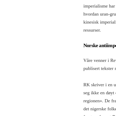
imperialisme har 
hvordan uran-gruv
kinesisk imperial
ressurser.
Norske antiimpe
Våre venner i R
publisert tekster 
RK skriver i en 
seg ikke en døyt
regionen». De fra
det nigerske folk