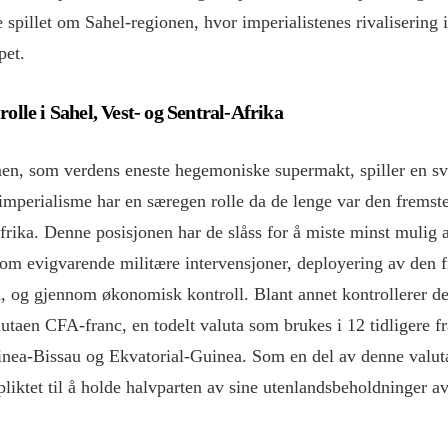
e spillet om Sahel-regionen, hvor imperialistenes rivalisering i 
pet.
rolle i Sahel, Vest- og Sentral-Afrika
n, som verdens eneste hegemoniske supermakt, spiller en svær
imperialisme har en særegen rolle da de lenge var den fremst
rika. Denne posisjonen har de slåss for å miste minst mulig a
nom evigvarende militære intervensjoner, deployering av den 
 og gjennom økonomisk kontroll. Blant annet kontrollerer de
utaen CFA-franc, en todelt valuta som brukes i 12 tidligere fr
inea-Bissau og Ekvatorial-Guinea. Som en del av denne valut
pliktet til å holde halvparten av sine utenlandsbeholdninger av