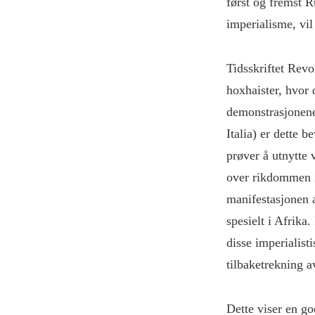
først og fremst 
imperialisme, vil
Tidsskriftet Revo
hoxhaister, hvor 
demonstrasjonene
Italia) er dette 
prøver å utnytte v
over rikdommen i 
manifestasjonen a
spesielt i Afrika
disse imperialist
tilbaketrekning a
Dette viser en go