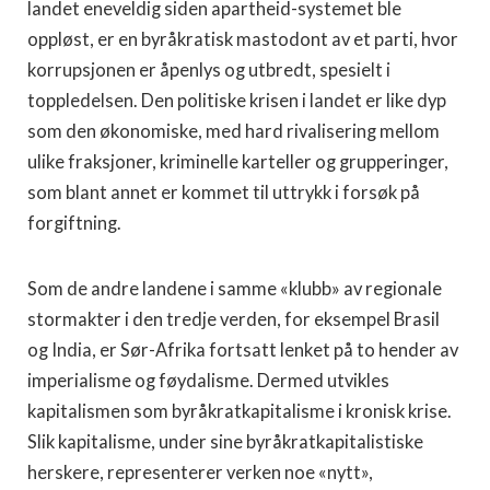
landet eneveldig siden apartheid-systemet ble
oppløst, er en byråkratisk mastodont av et parti, hvor
korrupsjonen er åpenlys og utbredt, spesielt i
toppledelsen. Den politiske krisen i landet er like dyp
som den økonomiske, med hard rivalisering mellom
ulike fraksjoner, kriminelle karteller og grupperinger,
som blant annet er kommet til uttrykk i forsøk på
forgiftning.
Som de andre landene i samme «klubb» av regionale
stormakter i den tredje verden, for eksempel Brasil
og India, er Sør-Afrika fortsatt lenket på to hender av
imperialisme og føydalisme. Dermed utvikles
kapitalismen som byråkratkapitalisme i kronisk krise.
Slik kapitalisme, under sine byråkratkapitalistiske
herskere, representerer verken noe «nytt»,