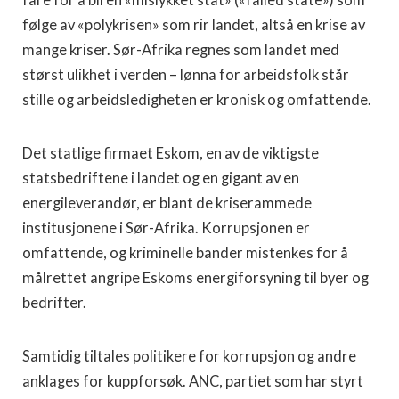
fare for å bli en «mislykket stat» («failed state») som
følge av «polykrisen» som rir landet, altså en krise av
mange kriser. Sør-Afrika regnes som landet med
størst ulikhet i verden – lønna for arbeidsfolk står
stille og arbeidsledigheten er kronisk og omfattende.
Det statlige firmaet Eskom, en av de viktigste
statsbedriftene i landet og en gigant av en
energileverandør, er blant de kriserammede
institusjonene i Sør-Afrika. Korrupsjonen er
omfattende, og kriminelle bander mistenkes for å
målrettet angripe Eskoms energiforsyning til byer og
bedrifter.
Samtidig tiltales politikere for korrupsjon og andre
anklages for kuppforsøk. ANC, partiet som har styrt