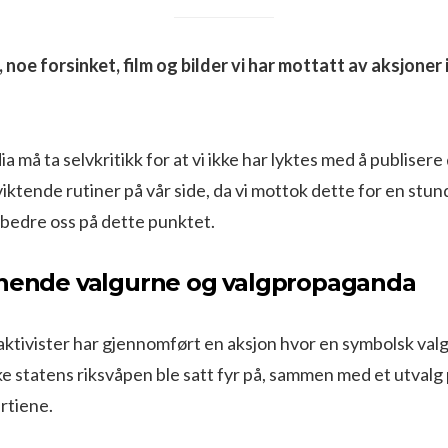
, noe forsinket, film og bilder vi har mottatt av aksjoner
 må ta selvkritikk for at vi ikke har lyktes med å publisere 
iktende rutiner på vår side, da vi mottok dette for en stund 
rbedre oss på dette punktet.
nnende valgurne og valgpropaganda
ktivister har gjennomført en aksjon hvor en symbolsk va
e statens riksvåpen ble satt fyr på, sammen med et utval
rtiene.