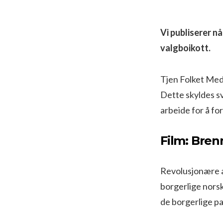
Vi publiserer nå
valgboikott.
Tjen Folket Media
Dette skyldes sv
arbeide for å fo
Film: Bre
Revolusjonære a
borgerlige norsk
de borgerlige pa