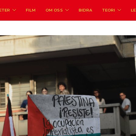
ETER
FILM
OM OSS
BIDRA
TEORI
L