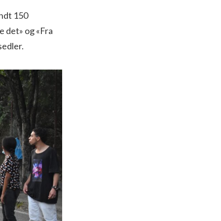
undt 150
e det» og «Fra
esedler.