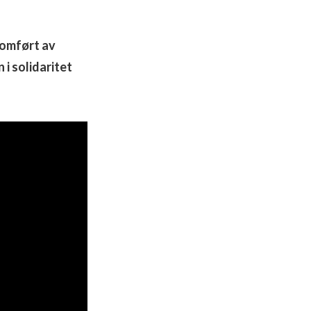
nomført av
 i solidaritet