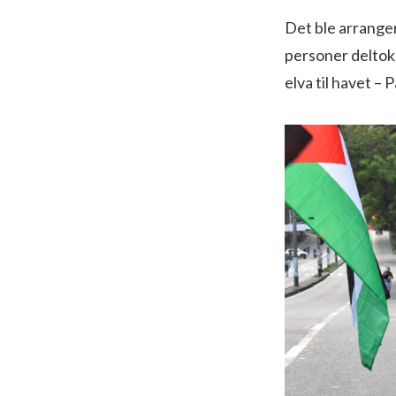
Det ble arranger
personer deltok
elva til havet – 