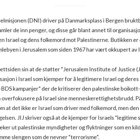
elmisjonen (DNI) driver på Danmarksplass i Bergen brukt
amler de inn penger, og disse går blant annet til organisas
en Israel og dens folkemord mot Palestinerne. Butikken er 
lebyen i Jerusalem som siden 1967 har vært okkupert av I
ttsiden sin at de støtter “Jerusalem Institute of Justice (JI
isasjon i Israel som kjemper for å legitimere Israel og dere
i-BDS kampanjer” der de kritiserer den palestinske boikot
å overfokusere på Israel sine menneskerettighetsbrudd. P
om at det ikke er Israel som driver med folkemord, men den
sen. JIJ skriver også at de kjemper for Israels “legitime st
ker ut palestinske myndigheter og flyktninger som en kilde
mme slengen som de nevner “terrorisme”.