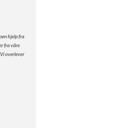
oen hjelp fra
er fra våre
 Vi overlever