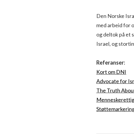
Den Norske Israe
med arbeid for o
og deltok på et 
Israel, og stort
Referanser:
Kort om DNI
Advocate for Isr
The Truth Abo
Menneskerettigh
Støttemarkering 