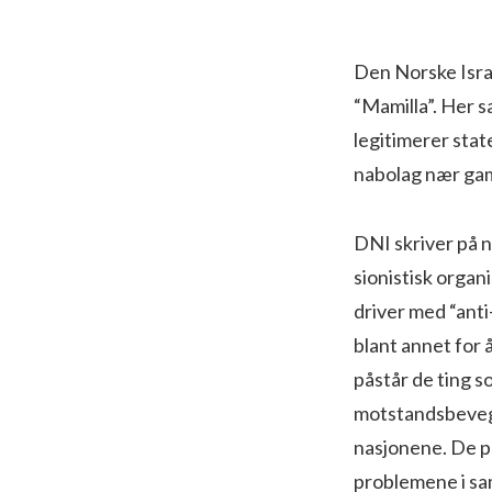
Den Norske Isra
“Mamilla”. Her s
legitimerer stat
nabolag nær gam
DNI skriver på ne
sionistisk organ
driver med “ant
blant annet for 
påstår de ting s
motstandsbevegel
nasjonene. De pe
problemene i sa