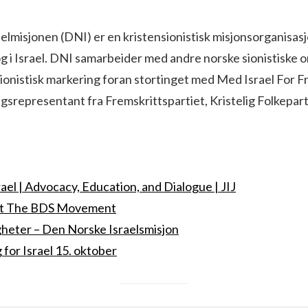
lmisjonen (DNI) er en kristensionistisk misjonsorganisas
g i Israel. DNI samarbeider med andre norske sionistiske o
sionistisk markering foran stortinget med Med Israel For F
ingsrepresentant fra Fremskrittspartiet, Kristelig Folkepar
ael | Advocacy, Education, and Dialogue | JIJ
ut The BDS Movement
eter – Den Norske Israelsmisjon
for Israel 15. oktober