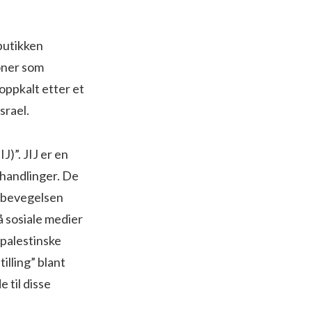
butikken
joner som
oppkalt etter et
srael.
J)”. JIJ er en
s handlinger. De
t-bevegelsen
å sosiale medier
 palestinske
illing” blant
 til disse