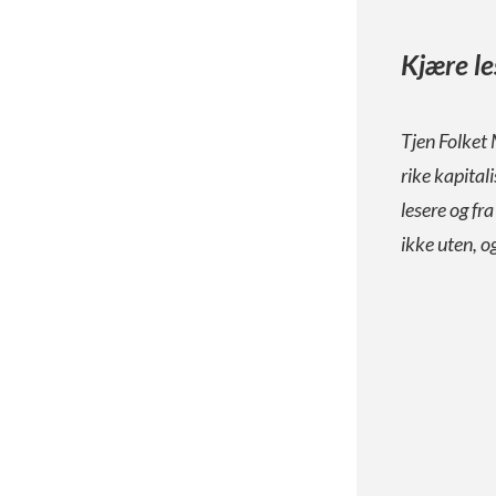
Kjære le
Tjen Folket 
rike kapital
lesere og fr
ikke uten, o