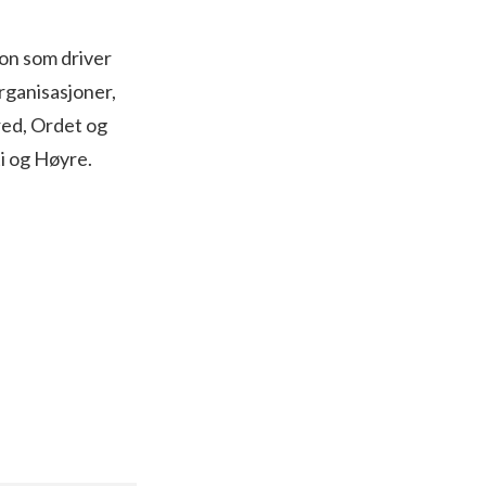
jon som driver
rganisasjoner,
red, Ordet og
ti og Høyre.