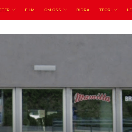
ETER
FILM
OM OSS
BIDRA
TEORI
L