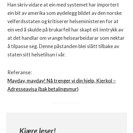
Han skriv vidare at ein med systemet har importert
ein bit av amerika som øydelegg bildet av den norske
velferdsstaten og kritiserer helseministeren for at
ein ved å skulde på brukarfeil har skapt eit inntrykk av
at det handlar om vrange helsearbeidarar som nektar
å tilpasse seg. Denne påstanden blei slått tilbake av
staten sitt helsetilsyn i vår.
Referanse:
Mayday, mayday! Nå trenger vi din hjelp, Kjerkol –
Adresseavisa (bak betalingsmur)
Kjære leser!