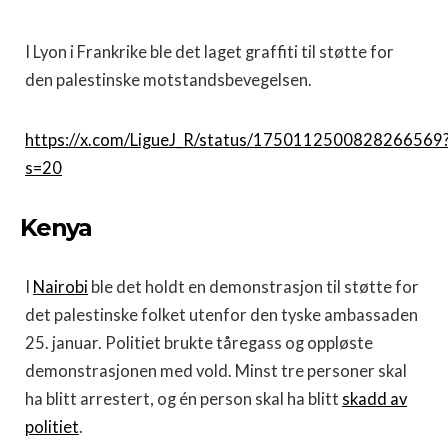
I Lyon i Frankrike ble det laget graffiti til støtte for
den palestinske motstandsbevegelsen.
https://x.com/LigueJ_R/status/1750112500828266569
s=20
Kenya
I
Nairobi
ble det holdt en demonstrasjon til støtte for
det palestinske folket utenfor den tyske ambassaden
25. januar. Politiet brukte tåregass og oppløste
demonstrasjonen med vold. Minst tre personer skal
ha blitt arrestert, og én person skal ha blitt
skadd av
politiet
.