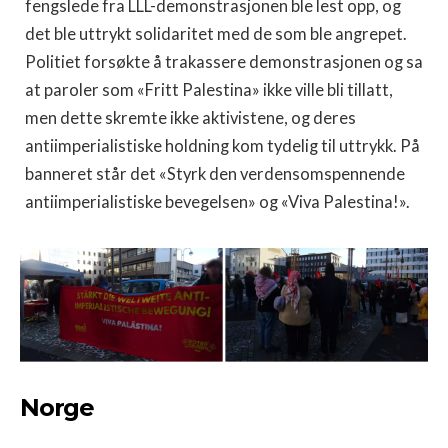
fengslede fra LLL-demonstrasjonen ble lest opp, og
det ble uttrykt solidaritet med de som ble angrepet.
Politiet forsøkte å trakassere demonstrasjonen og sa
at paroler som «Fritt Palestina» ikke ville bli tillatt,
men dette skremte ikke aktivistene, og deres
antiimperialistiske holdning kom tydelig til uttrykk. På
banneret står det «Styrk den verdensomspennende
antiimperialistiske bevegelsen» og «Viva Palestina!».
Norge