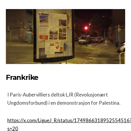
Frankrike
I Paris-Aubervilliers deltok LJR (Revolusjonært
Ungdomsforbund) i en demonstrasjon for Palestina.
https://x.com/LigueJ_R/status/1749866318952554516
s=20