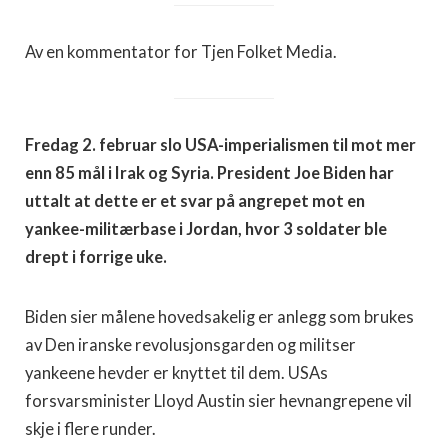
Av en kommentator for Tjen Folket Media.
Fredag 2. februar slo USA-imperialismen til mot mer
enn 85 mål i Irak og Syria. President Joe Biden har
uttalt at dette er et svar på angrepet mot en
yankee-militærbase i Jordan, hvor 3 soldater ble
drept i forrige uke.
Biden sier målene hovedsakelig er anlegg som brukes
av Den iranske revolusjonsgarden og militser
yankeene hevder er knyttet til dem. USAs
forsvarsminister Lloyd Austin sier hevnangrepene vil
skje i flere runder.