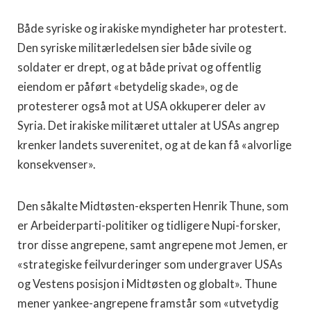
Både syriske og irakiske myndigheter har protestert.
Den syriske militærledelsen sier både sivile og
soldater er drept, og at både privat og offentlig
eiendom er påført «betydelig skade», og de
protesterer også mot at USA okkuperer deler av
Syria. Det irakiske militæret uttaler at USAs angrep
krenker landets suverenitet, og at de kan få «alvorlige
konsekvenser».
Den såkalte Midtøsten-eksperten Henrik Thune, som
er Arbeiderparti-politiker og tidligere Nupi-forsker,
tror disse angrepene, samt angrepene mot Jemen, er
«strategiske feilvurderinger som undergraver USAs
og Vestens posisjon i Midtøsten og globalt». Thune
mener yankee-angrepene framstår som «utvetydig