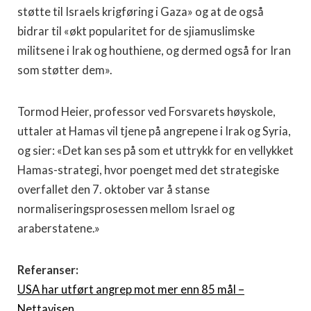
støtte til Israels krigføring i Gaza» og at de også
bidrar til «økt popularitet for de sjiamuslimske
militsene i Irak og houthiene, og dermed også for Iran
som støtter dem».
Tormod Heier, professor ved Forsvarets høyskole,
uttaler at Hamas vil tjene på angrepene i Irak og Syria,
og sier: «Det kan ses på som et uttrykk for en vellykket
Hamas-strategi, hvor poenget med det strategiske
overfallet den 7. oktober var å stanse
normaliseringsprosessen mellom Israel og
araberstatene.»
Referanser:
USA har utført angrep mot mer enn 85 mål –
Nettavisen