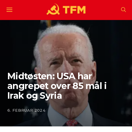
Midtøsten: USA har
angrepet over 85 mål i
Irak og Syria
6. FEBRUAR 2024