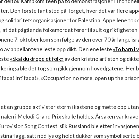
ar deltok Kampkomiteen på to demonstrasjoner i Trondhei
ster. Den første fant sted på Torget, hvor det var flere appe
 solidaritetsorganisasjoner for Palestina. Appellene tok 
, at det pågående folkemordet fører til sult og riktigheten 
jonene 7. oktober kom som følge av den over 70 år lange isr
o av appellantene leste opp dikt. Den ene leste
«To barn i
leste
«Skal du drepe et folk»
av den kristne artisten og dikt
rkeringa ble det tog som gikk gjennom hovedgatene. Her b
ifada! Intifada!», «Occupation no more, open up the prison
set en gruppe aktivister storm i kastene og møtte opp ut
nalen i Melodi Grand Prix skulle holdes. Årsaken var krave
urovision Song Contest, slik Russland ble etter invasjonen
lestinaflagg, satt ned lys og holdt dukker som symboliserte 