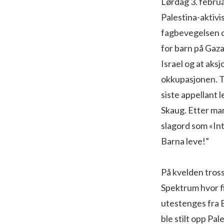
Lørdag 3. febru
Palestina-aktivi
fagbevegelsen og
for barn på Gaza
Israel og at aks
okkupasjonen. T
siste appellant 
Skaug. Etter ma
slagord som «Int
Barna leve!”
På kvelden tros
Spektrum hvor fi
utestenges fra E
ble stilt opp Pa