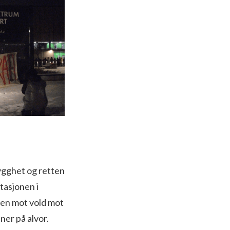
ygghet og retten
stasjonen i
men mot vold mot
ner på alvor.