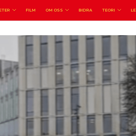
ETER
FILM
OM OSS
BIDRA
TEORI
L