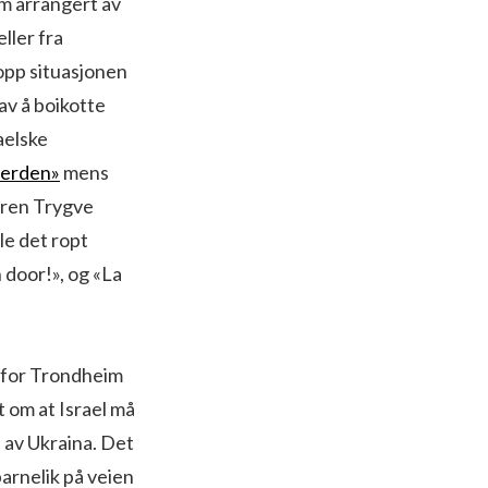
m arrangert av
ller fra
opp situasjonen
av å boikotte
aelske
 verden»
mens
eren Trygve
le det ropt
 door!», og «La
enfor Trondheim
t om at Israel må
 av Ukraina. Det
barnelik på veien