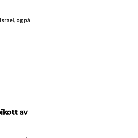
srael, og på
ikott av