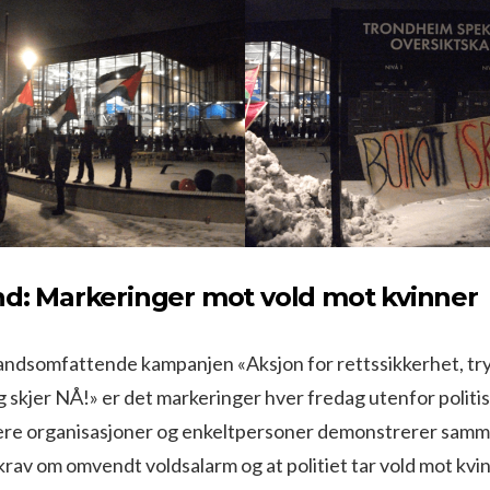
nd: Markeringer mot vold mot kvinner
landsomfattende kampanjen «Aksjon for rettssikkerhet, tr
ing skjer NÅ!» er det markeringer hver fredag utenfor politi
lere organisasjoner og enkeltpersoner demonstrerer sam
rav om omvendt voldsalarm og at politiet tar vold mot kvin