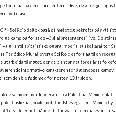
pe for at barna deres presenteres i live, og at regjeringas 
være nytteløse.
CP – Sol Rojo deltok også på møtet og bekrefta på nytt si
dige kamp og for at de 43 skal presenteres i live. De står
-valg-, antikapitalistiske og antiimperialistiske karakter.
sa Periódico Mural leverte Sol Rojo et forslag til en reorga
 utarbeida til møtet, der de blant annet foreslår at folke
åværende informative karakteren for å gjenoppta kampvilj
, som den ble født med for nesten 10 år siden.
tok de sammen med kamerater fra Palestina-Mexico-plattf
en palestinske nasjonale motstandsbevegelsen i Mexico by, o
g til å utvikle enhetsbåndet til forsvar for den palestinske 