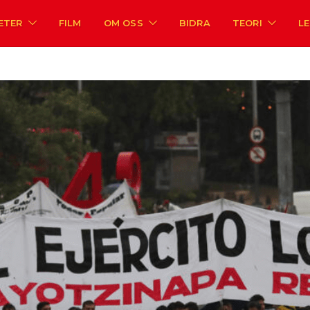
ETER
FILM
OM OSS
BIDRA
TEORI
L