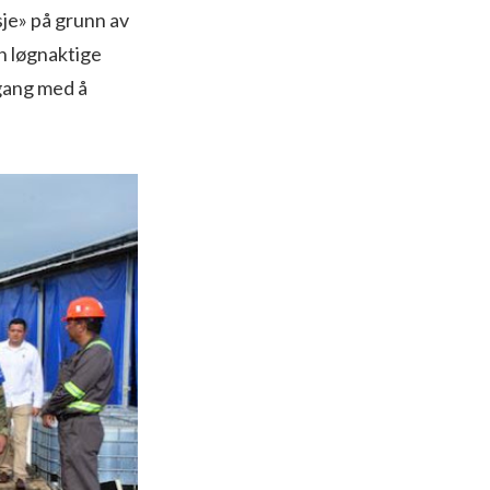
je» på grunn av
en løgnaktige
gang med å