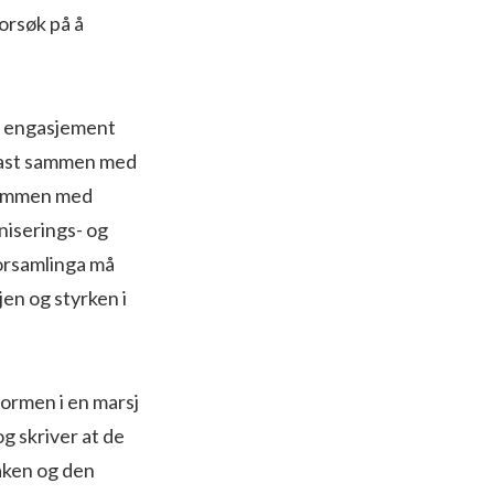
forsøk på å
tt engasjement
 fast sammen med
 Sammen med
niserings- og
forsamlinga må
en og styrken i
ormen i en marsj
g skriver at de
saken og den