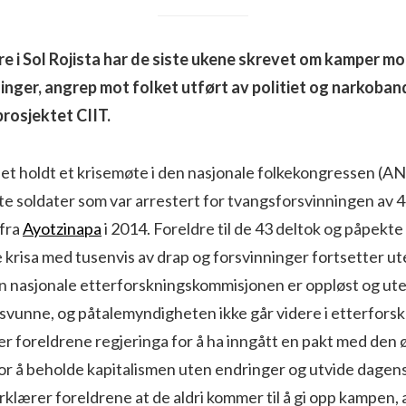
 i Sol Rojista har de siste ukene skrevet om kamper mo
nger, angrep mot folket utført av politiet og narkoban
prosjektet CIIT.
det holdt et krisemøte i den nasjonale folkekongressen (AN
tte soldater som var arrestert for tvangsforsvinningen av 
fra
Ayotzinapa
i 2014. Foreldre til de 43 deltok og påpekt
krisa med tusenvis av drap og forsvinninger fortsetter ut
 nasjonale etterforskningskommisjonen er oppløst og uten
rsvunne, og påtalemyndigheten ikke går videre i etterforsk
er foreldrene regjeringa for å ha inngått en pakt med den
 for å beholde kapitalismen uten endringer og utvide dage
rklærer foreldrene at de aldri kommer til å gi opp kampen, a