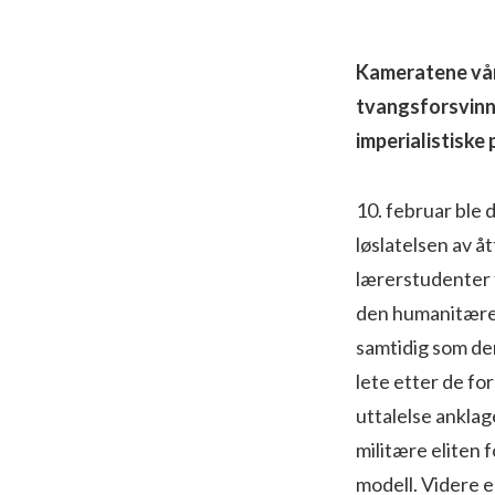
Kameratene våre
tvangsforsvinni
imperialistiske 
10. februar ble 
løslatelsen av å
lærerstudenter 
den humanitære 
samtidig som den
lete etter de fo
uttalelse anklag
militære eliten
modell. Videre e