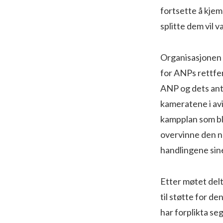
fortsette å kjem
splitte dem vil 
Organisasjonen 
for ANPs rettfer
ANP og dets anti
kameratene i avi
kampplan som ble
overvinne den n
handlingene sine
Etter møtet del
til støtte for d
har forplikta se