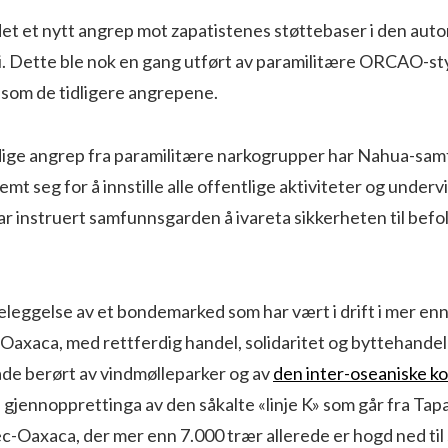
 det et nytt angrep mot zapatistenes støttebaser i den au
. Dette ble nok en gang utført av paramilitære ORCAO-sty
om de tidligere angrepene.
dige angrep fra paramilitære narkogrupper har Nahua-sam
t seg for å innstille alle offentlige aktiviteter og underv
ar instruert samfunnsgarden å ivareta sikkerheten til befolk
eleggelse av et bondemarked som har vært i drift i mer enn 
Oaxaca, med rettferdig handel, solidaritet og byttehande
de berørt av vindmølleparker og av
den inter-oseaniske ko
 gjennopprettinga av den såkalte «linje K» som går fra Ta
ec-Oaxaca, der mer enn 7.000 trær allerede er hogd ned til