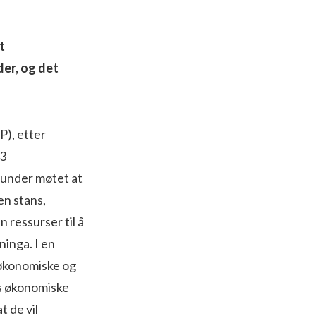
t
der, og det
P), etter
43
e under møtet at
en stans,
 ressurser til å
ninga. I en
 økonomiske og
ns økonomiske
t de vil