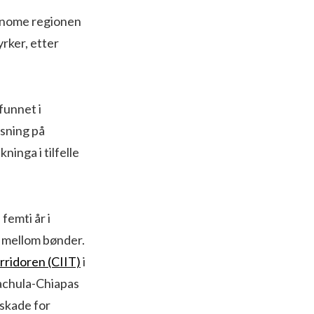
tonome regionen
rker, etter
funnet i
isning på
ninga i tilfelle
femti år i
l mellom bønder.
rridoren (CIIT)
i
pachula-Chiapas
 skade for