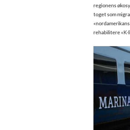
regionens økosy
toget som migran
«nordamerikansk
rehabilitere «K-