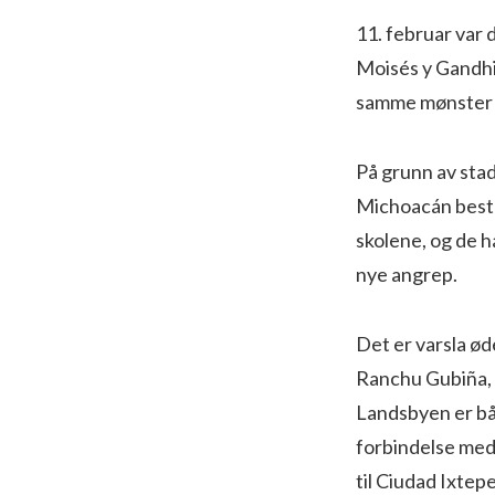
11. februar var
Moisés y Gandhi
samme mønster s
På grunn av sta
Michoacán bestem
skolene, og de h
nye angrep.
Det er varsla ød
Ranchu Gubiña, 
Landsbyen er bå
forbindelse med
til Ciudad Ixtep