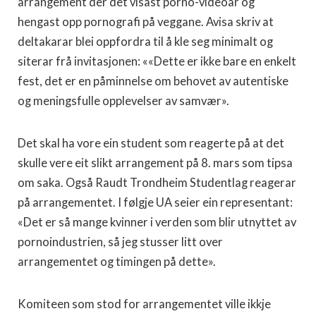
arrangement der det visast porno-videoar og
hengast opp pornografi på veggane. Avisa skriv at
deltakarar blei oppfordra til å kle seg minimalt og
siterar frå invitasjonen: ««Dette er ikke bare en enkelt
fest, det er en påminnelse om behovet av autentiske
og meningsfulle opplevelser av samvær».
Det skal ha vore ein student som reagerte på at det
skulle vere eit slikt arrangement på 8. mars som tipsa
om saka. Også Raudt Trondheim Studentlag reagerar
på arrangementet. I følgje UA seier ein representant:
«Det er så mange kvinner i verden som blir utnyttet av
pornoindustrien, så jeg stusser litt over
arrangementet og timingen på dette».
Komiteen som stod for arrangementet ville ikkje