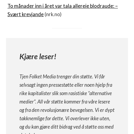
To månader inn i året var tala allereie blodraude: –
Svært krevjande
(nrk.no)
Kjære leser!
Tjen Folket Media trenger din støtte. Vi får
selvsagt ingen pressestøtte eller noen hjelp fra
rike kapitalister slik som rasistiske “alternative
medier”. All vår støtte kommer fra våre lesere
og fra den revolusjonære bevegelsen. Vi er dypt
takknemlige for dette. Vi overlever ikke uten,
og du kan gjøre ditt bidrag ved å støtte oss med