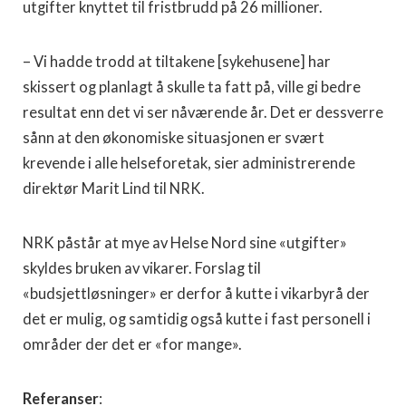
utgifter knyttet til fristbrudd på 26 millioner.
– Vi hadde trodd at tiltakene [sykehusene] har
skissert og planlagt å skulle ta fatt på, ville gi bedre
resultat enn det vi ser nåværende år. Det er dessverre
sånn at den økonomiske situasjonen er svært
krevende i alle helseforetak, sier administrerende
direktør Marit Lind til NRK.
NRK påstår at mye av Helse Nord sine «utgifter»
skyldes bruken av vikarer. Forslag til
«budsjettløsninger» er derfor å kutte i vikarbyrå der
det er mulig, og samtidig også kutte i fast personell i
områder der det er «for mange».
Referanser
: