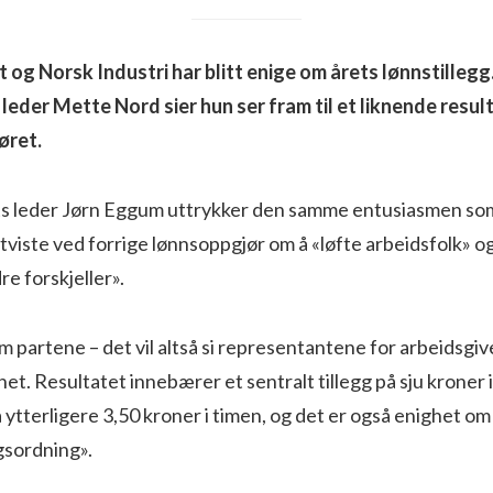
 og Norsk Industri har blitt enige om årets lønnstillegg
eder Mette Nord sier hun ser fram til et liknende result
ret.
s leder Jørn Eggum uttrykker den samme entusiasmen so
iste ved forrige lønnsoppgjør om å «løfte arbeidsfolk» o
re forskjeller».
 partene – det vil altså si representantene for arbeidsgiv
het. Resultatet innebærer et sentralt tillegg på sju kroner i t
å ytterligere 3,50 kroner i timen, og det er også enighet om
sordning».