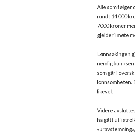
Alle som følger d
rundt 14 000 kro
7000 kroner mer 
gjelder i møte m
Lønnsøkingen gjø
nemlig kun «sent
som går i oversk
lønnsomheten. De
likevel.
Videre avsluttes
ha gått ut i stre
«uravstemning», 