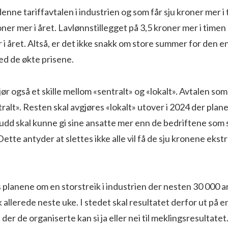
enne tariffavtalen i industrien og som får sju kroner mer i t
ner mer i året. Lavlønnstillegget på 3,5 kroner mer i timen
i året. Altså, er det ikke snakk om store summer for den e
ed de økte prisene.
r også et skille mellom «sentralt» og «lokalt». Avtalen som 
ralt». Resten skal avgjøres «lokalt» utover i 2024 der plane
udd skal kunne gi sine ansatte mer enn de bedriftene som 
tte antyder at slettes ikke alle vil få de sju kronene ekstr
 planene om en storstreik i industrien der nesten 30 000 
ik allerede neste uke. I stedet skal resultatet derfor ut på e
der de organiserte kan si ja eller nei til meklingsresultate