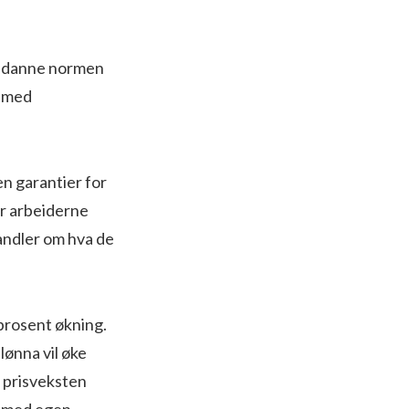
 å danne normen
g med
en garantier for
er arbeiderne
handler om hva de
prosent økning.
lønna vil øke
e prisveksten
r med egen