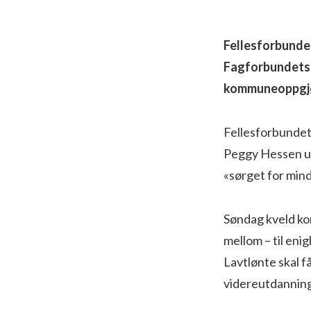
Fellesforbundet
Fagforbundets l
kommuneoppgjø
Fellesforbundet
Peggy Hessen utv
«sørget for mind
Søndag kveld kom
mellom – til enig
Lavtlønte skal f
videreutdanning