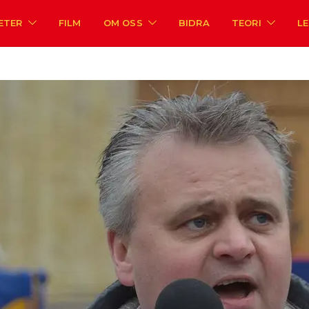
ETER
FILM
OM OSS
BIDRA
TEORI
L