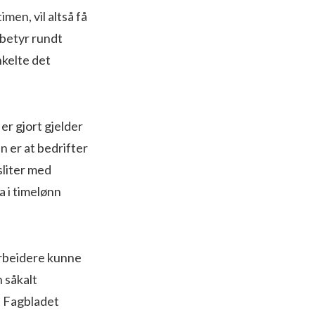
imen, vil altså få
 betyr rundt
nkelte det
er gjort gjelder
n er at bedrifter
sliter med
a i timelønn
arbeidere kunne
n såkalt
t. Fagbladet