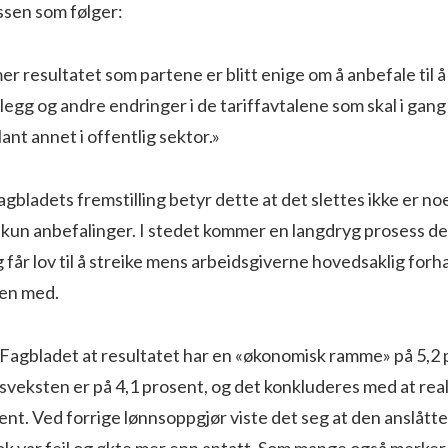
ssen som følger:
r resultatet som partene er blitt enige om å anbefale til
llegg og andre endringer i de tariffavtalene som skal i gan
ant annet i offentlig sektor.»
agbladets fremstilling betyr dette at det slettes ikke er no
n kun anbefalinger. I stedet kommer en langdryg prosess d
g får lov til å streike mens arbeidsgiverne hovedsaklig for
gjen med.
 Fagbladet at resultatet har en «økonomisk ramme» på 5,2 
sveksten er på 4,1 prosent, og det konkluderes med at real
ent. Ved forrige lønnsoppgjør viste det seg at den anslått
k var feil og økte mer enn antatt. Som mange også merke