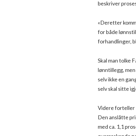
beskriver prose
«Deretter komme
for både lønnsti
forhandlinger, bl
Skal man tolke F
lønntillegg, me
selv ikke en gan
selv skal sitte i
Videre forteller
Den anslåtte pri
med ca. 1,1 pros
overraskende no