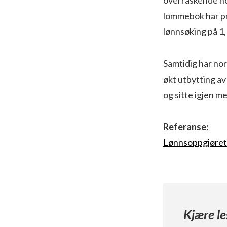
lommebok har pri
lønnsøking på 1,1
Samtidig har nor
økt utbytting a
og sitte igjen m
Referanse:
Lønnsoppgjøret i
Kjære le