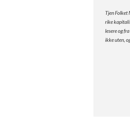
Tjen Folket 
rike kapital
lesere og fr
ikke uten, o