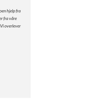
oen hjelp fra
er fra våre
 Vi overlever