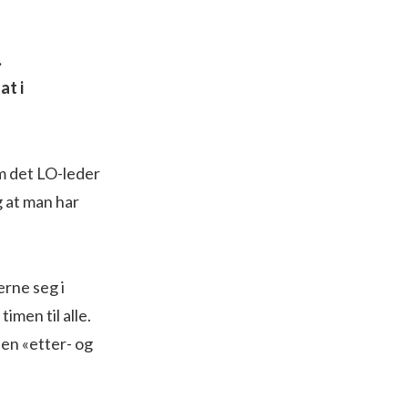
.
at i
m det LO-leder
g at man har
erne seg i
imen til alle.
 en «etter- og