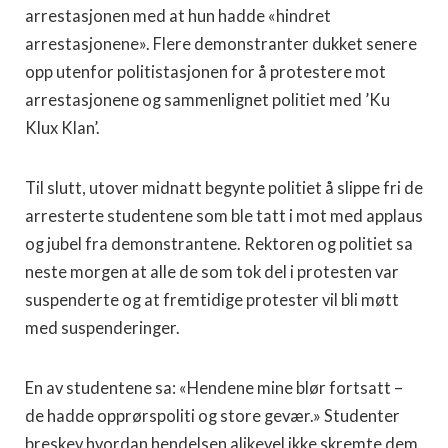
arrestasjonen med at hun hadde «hindret
arrestasjonene». Flere demonstranter dukket senere
opp utenfor politistasjonen for å protestere mot
arrestasjonene og sammenlignet politiet med ’Ku
Klux Klan’.
Til slutt, utover midnatt begynte politiet å slippe fri de
arresterte studentene som ble tatt i mot med applaus
og jubel fra demonstrantene. Rektoren og politiet sa
neste morgen at alle de som tok del i protesten var
suspenderte og at fremtidige protester vil bli møtt
med suspenderinger.
En av studentene sa: «Hendene mine blør fortsatt –
de hadde opprørspoliti og store gevær.» Studenter
breskev hvordan hendelsen alikevel ikke skremte dem,