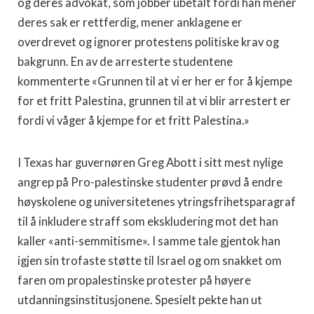
og deres advokat, som jobber ubetalt fordi han mener
deres sak er rettferdig, mener anklagene er
overdrevet og ignorer protestens politiske krav og
bakgrunn. En av de arresterte studentene
kommenterte «Grunnen til at vi er her er for å kjempe
for et fritt Palestina, grunnen til at vi blir arrestert er
fordi vi våger å kjempe for et fritt Palestina.»
I Texas har guvernøren Greg Abott i sitt mest nylige
angrep på Pro-palestinske studenter prøvd å endre
høyskolene og universitetenes ytringsfrihetsparagraf
til å inkludere straff som ekskludering mot det han
kaller «anti-semmitisme». I samme tale gjentok han
igjen sin trofaste støtte til Israel og om snakket om
faren om propalestinske protester på høyere
utdanningsinstitusjonene. Spesielt pekte han ut