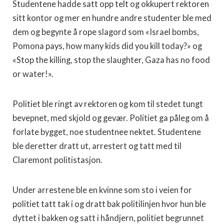
Studentene hadde satt opp telt og okkupert rektoren
sitt kontor og mer en hundre andre studenter ble med
dem og begynte å rope slagord som «Israel bombs,
Pomona pays, how many kids did you kill today?» og
«Stop the killing, stop the slaughter, Gaza has no food
or water!».
Politiet ble ringt av rektoren og kom til stedet tungt
bevepnet, med skjold og gevær. Politiet ga påleg om å
forlate bygget, noe studentnee nektet. Studentene
ble deretter dratt ut, arrestert og tatt med til
Claremont politistasjon.
Under arrestene ble en kvinne som sto i veien for
politiet tatt tak i og dratt bak politilinjen hvor hun ble
dyttet i bakken og satt i håndjern, politiet begrunnet