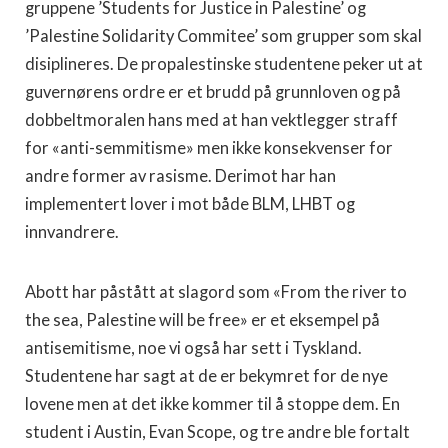
gruppene ’Students for Justice in Palestine’ og
’Palestine Solidarity Commitee’ som grupper som skal
disiplineres. De propalestinske studentene peker ut at
guvernørens ordre er et brudd på grunnloven og på
dobbeltmoralen hans med at han vektlegger straff
for «anti-semmitisme» men ikke konsekvenser for
andre former av rasisme. Derimot har han
implementert lover i mot både BLM, LHBT og
innvandrere.
Abott har påstått at slagord som «From the river to
the sea, Palestine will be free» er et eksempel på
antisemitisme, noe vi også har sett i Tyskland.
Studentene har sagt at de er bekymret for de nye
lovene men at det ikke kommer til å stoppe dem. En
student i Austin, Evan Scope, og tre andre ble fortalt