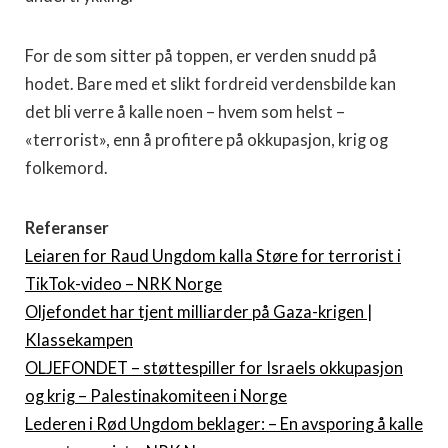
For de som sitter på toppen, er verden snudd på
hodet. Bare med et slikt fordreid verdensbilde kan
det bli verre å kalle noen – hvem som helst –
«terrorist», enn å profitere på okkupasjon, krig og
folkemord.
Referanser
Leiaren for Raud Ungdom kalla Støre for terrorist i
TikTok-video – NRK Norge
Oljefondet har tjent milliarder på Gaza-krigen |
Klassekampen
OLJEFONDET – støttespiller for Israels okkupasjon
og krig – Palestinakomiteen i Norge
Lederen i Rød Ungdom beklager: – En avsporing å kalle