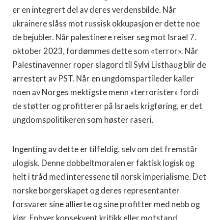
er en integrert del av deres verdensbilde. Når
ukrainere slåss mot russisk okkupasjon er dette noe
de bejubler. Når palestinere reiser seg mot Israel 7.
oktober 2023, fordømmes dette som «terror». Når
Palestinavenner roper slagord til Sylvi Listhaug blir de
arrestert av PST. Når en ungdomspartileder kaller
noen av Norges mektigste menn «terrorister» fordi
de støtter og profitterer på Israels krigføring, er det
ungdomspolitikeren som høster raseri.
Ingenting av dette er tilfeldig, selv om det fremstår
ulogisk. Denne dobbeltmoralen er faktisk logisk og
helt i tråd med interessene til norsk imperialisme. Det
norske borgerskapet og deres representanter
forsvarer sine allierte og sine profitter med nebb og
klør. Enhver konsekvent kritikk eller motstand