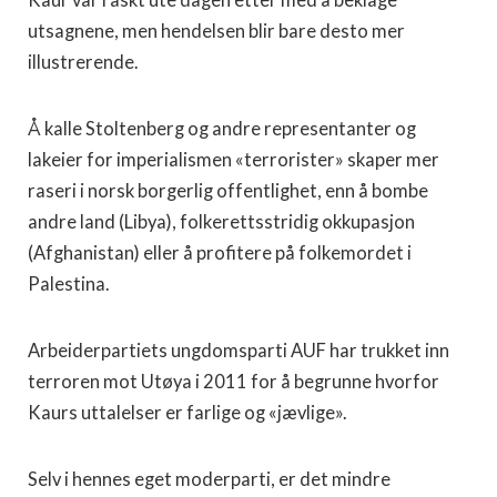
Kaur var raskt ute dagen etter med å beklage
utsagnene, men hendelsen blir bare desto mer
illustrerende.
Å kalle Stoltenberg og andre representanter og
lakeier for imperialismen «terrorister» skaper mer
raseri i norsk borgerlig offentlighet, enn å bombe
andre land (Libya), folkerettsstridig okkupasjon
(Afghanistan) eller å profitere på folkemordet i
Palestina.
Arbeiderpartiets ungdomsparti AUF har trukket inn
terroren mot Utøya i 2011 for å begrunne hvorfor
Kaurs uttalelser er farlige og «jævlige».
Selv i hennes eget moderparti, er det mindre