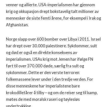
venner og allierte. USA-imperialismen har gjennom
krig og okkupasjon drept bokstavelig talt millioner av
mennesker de siste femti årene, for eksempel i Irak og
Afghanistan.
Norge slapp over 600 bomber over Libya i 2011. Israel
har drept over 30.000 palestinere. Sykdommer, sult
og død er også en direkte konsekvens av
imperialismen. USAs krig mot Jemen har ifølge FN
ført til over 370.000 døde, særlig fra sult og
sykdommer. Dette er den verste terroren
folkemassene lever under i den tredje verden. For
disse menneskene har imperialistene bare
krokodilletårer å tilby – og om de reiser seg til kamp,
møtes de med moralsk raseri og tøylesløs
undertrykking.