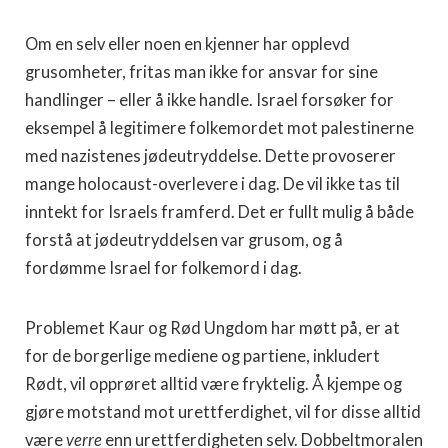
Om en selv eller noen en kjenner har opplevd
grusomheter, fritas man ikke for ansvar for sine
handlinger – eller å ikke handle. Israel forsøker for
eksempel å legitimere folkemordet mot palestinerne
med nazistenes jødeutryddelse. Dette provoserer
mange holocaust-overlevere i dag. De vil ikke tas til
inntekt for Israels framferd. Det er fullt mulig å både
forstå at jødeutryddelsen var grusom, og å
fordømme Israel for folkemord i dag.
Problemet Kaur og Rød Ungdom har møtt på, er at
for de borgerlige mediene og partiene, inkludert
Rødt, vil opprøret alltid være fryktelig. Å kjempe og
gjøre motstand mot urettferdighet, vil for disse alltid
være
verre
enn urettferdigheten selv. Dobbeltmoralen