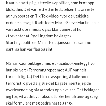
Kaur ble satt på glattcelle av politiet, som brøt opp
blokaden. Det var rett etter løslatelsen fra arresten
at hun postet en Tik Tok-video hvor de utskjelte
ordene ble sagt. Rødt-leder Marie Sneve Martinussen
var raskt ute i media og sa blant annet at hun
«forventer at Rød Ungdom beklager.»
Stortingspolitiker Mimir Kristjansson fra samme
parti sa han var flau og sint.
Nå har Kaur beklaget med et Facebook-innlegg hvor
hun skriver: «Terrorangrepet mot AUF var helt
forkastelig. (…) Det ble en avsporing å kalle noen
terrorist, og ved å gjøre det bagatelliserte jeg de
overlevende og pårørendes opplevelser. Det beklager
jeg for, vit at det var absolutt ikke hensikten» og «Jeg
skal formulere meg bedre neste gang».