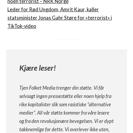
noen terrorist – NRK Norge
Leder for Rød Ungdom, Amrit Kaur, kaller
statsminister Jonas Gahr Støre for «terrorist» i
TikTok-video
Kjære leser!
Tjen Folket Media trenger din støtte. Vi får
selvsagt ingen pressestøtte eller noen hjelp fra
rike kapitalister slik som rasistiske “alternative
medier”. All vår støtte kommer fra våre lesere
og fra den revolusjonære bevegelsen. Vi er dypt
takknemlige for dette. Vi overlever ikke uten,