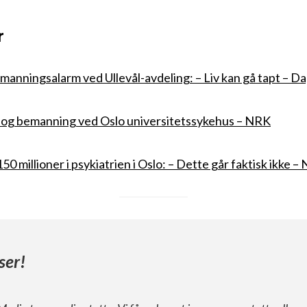
r
manningsalarm ved Ullevål-avdeling: – Liv kan gå tapt – D
r og bemanning ved Oslo universitetssykehus – NRK
50 millioner i psykiatrien i Oslo: – Dette går faktisk ikke –
ser!