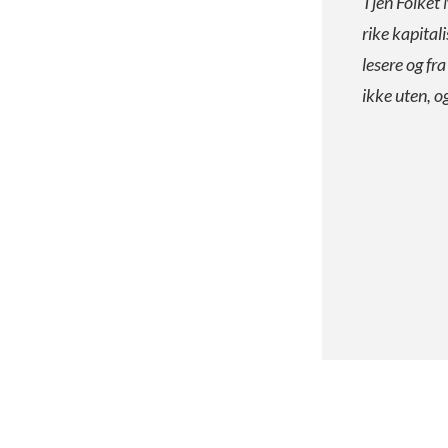
Tjen Folket 
rike kapital
lesere og fr
ikke uten, o