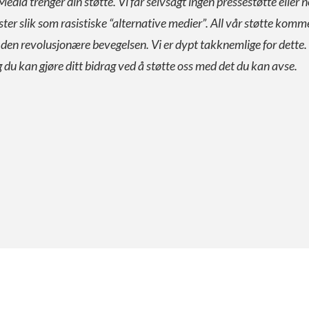
Media trenger din støtte. Vi får selvsagt ingen pressestøtte eller n
ister slik som rasistiske “alternative medier”. All vår støtte komm
a den revolusjonære bevegelsen. Vi er dypt takknemlige for dette.
g du kan gjøre ditt bidrag ved å støtte oss med det du kan avse.