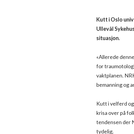
Kutt i Oslo uni
Ullevål Sykehus
situasjon.
«Allerede denne 
for traumotologi 
vaktplanen. NRK
bemanning og an
Kutt i velferd 
krisa over på fo
tendensen der N
tydelig.