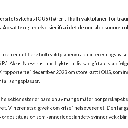
versitetsykehus (OUS) fører til hull i vaktplanen for tr
. Ansatte og ledelse sier ifra i det de omtaler som «en 
uken er det flere hull i vaktplanen» rapporterer dagsavis
Pål Aksel Næss sier han frykter at liv kan gå tapt som følge 
 rapporterte i desember 2023 om store kutt i OUS, som i
tall sengeplasser.
og helsetjenester er bare en av mange måter borgerskapet 
lket. Vi hører stadig vekk om krise i helsevesenet. Den lang
orges situasjon som «annerledeslandet» svinner vekk blir