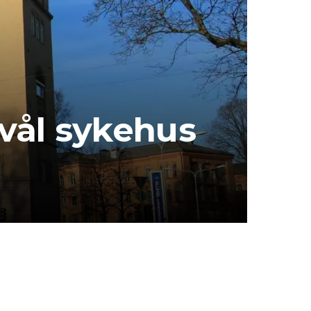
vål sykehus