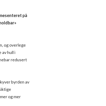
aumesenteret på
uholdbar»
en, og overlege
av hull i
nnebar redusert
skyver byrden av
siktige
 mer og mer