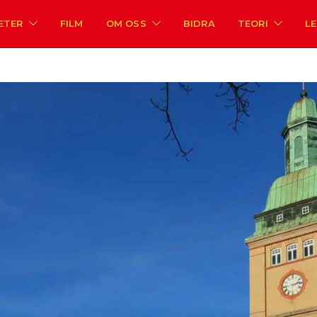
ETER
FILM
OM OSS
BIDRA
TEORI
L