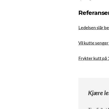
Referanse
Ledelsen slår be
Vil kutte senge
Frykter kutt på 1
Kjære le