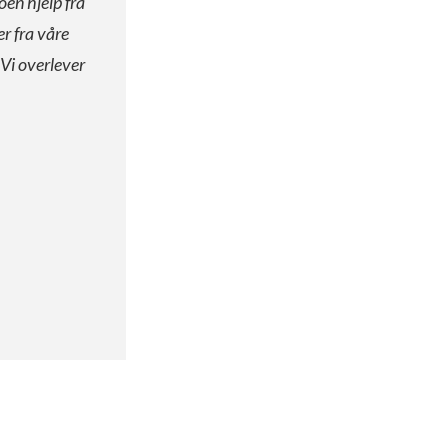
oen hjelp fra
er fra våre
 Vi overlever