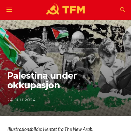
Palestina under
okkupasjon
24. JULI 2024
Illustrasjonsbilde: Hentet fra The New Arab.