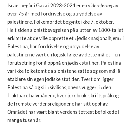
Israel begår i Gaza i 2023-2024 er en
videreføring
av
over 75 år med fordrivelse og utryddelse av
palestinere. Folkemordet begynte ikke 7. oktober.
Helt siden sionistbevegelsen på slutten av 1800-tallet
erklærte at de ville opprette et «jødisk nasjonalhjem» i
Palestina, har fordrivelse og utryddelse av
palestinerne vært en logisk følge av dette målet – en
forutsetning for å oppnå en jødisk stat her. Palestina
var ikke folketomt da sionistene satte seg som mål å
etablere sin egen jødiske stat der. Tvert om ligger
Palestina så og si i «sivilisasjonens vugge», i «den
fruktbare halvmånen», hvor jordbruk, skriftspråk og
de fremste verdensreligionene har sitt opphav.
Området har vært blant verdens tettest befolkede i
mange tusen år.