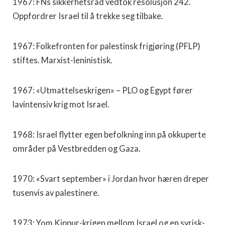
1967: FNs sikkerhetsråd vedtok resolusjon 242.
Oppfordrer Israel til å trekke seg tilbake.
1967: Folkefronten for palestinsk frigjøring (PFLP)
stiftes. Marxist-leninistisk.
1967: «Utmattelseskrigen» – PLO og Egypt fører
lavintensiv krig mot Israel.
1968: Israel flytter egen befolkning inn på okkuperte
områder på Vestbredden og Gaza.
1970: «Svart september» i Jordan hvor hæren dreper
tusenvis av palestinere.
1973: Yom Kippur-krigen mellom Israel og en syrisk-