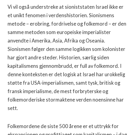
Vi vil også understreke at sioniststaten Israel ikke er
et unikt fenomen i verdenshistorien. Sionismens
metode – erobring, fordrivelse og folkemord – er den
samme metoden som europeiske imperialister
anvendte i Amerika, Asia, Afrika og Oseania.
Sionismen følger den samme logikken som kolonister
har gjort andre steder. Historien, særlig siden
kapitalismens gjennombrudd, er full av folkemord. I
denne konteksten er det logisk at Israel har urokkelig
støtte fra USA-imperialismen, samt tysk, britisk og
fransk imperialisme, de mest forbryterske og
folkemorderiske stormaktene verden noensinne har
sett.
Folkemordene de siste 500 årene er et uttrykk for
ekspansjonen og profittjaget som kapitalismen – i dag