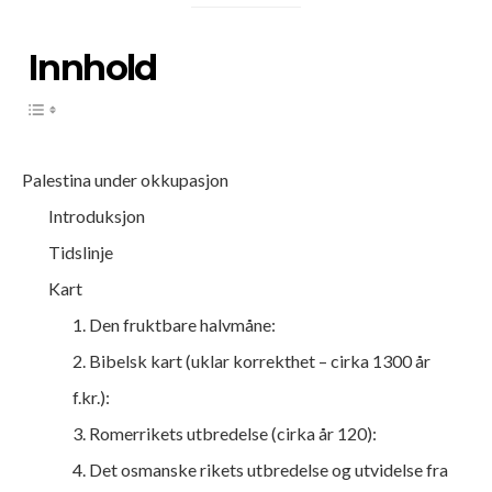
Innhold
Palestina under okkupasjon
Introduksjon
Tidslinje
Kart
1. Den fruktbare halvmåne:
2. Bibelsk kart (uklar korrekthet – cirka 1300 år
f.kr.):
3. Romerrikets utbredelse (cirka år 120):
4. Det osmanske rikets utbredelse og utvidelse fra