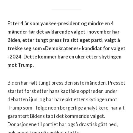
Etter 4 år som
y
ankee-president og mindre en 4
måneder før det avklarende valget i
n
ovember har
Biden, etter tungt press fra sitt eget parti, valgt å
trekke seg som «Demokratenes» kandidat for valget
i 2024.
Dette kommer bare en uker etter skytingen
mot
Trump.
Biden har følt tungt press den siste måneden. Presset
startet først etter hans kaotiske opptreden under
debatten i juni og har bare økt etter skytingen mot
Trump som, ifølge neon borgerlige analytikere, har alt
garantert Bidens tap i det kommende valget.
Donasjonene til partiet har også drastisk gått ned,
nok annet tegn på svekket støtte.