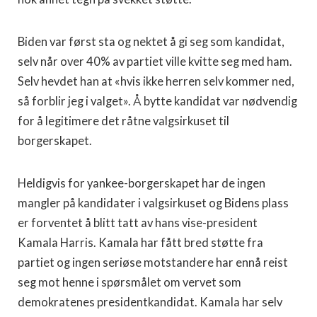
Biden var først sta og nektet å gi seg som kandidat,
selv når over 40% av partiet ville kvitte seg med ham.
Selv hevdet han at «hvis ikke herren selv kommer ned,
så forblir jeg i valget». Å bytte kandidat var nødvendig
for å legitimere det råtne valgsirkuset til
borgerskapet.
Heldigvis for yankee-borgerskapet har de ingen
mangler på kandidater i valgsirkuset og Bidens plass
er forventet å blitt tatt av hans vise-president
Kamala Harris. Kamala har fått bred støtte fra
partiet og ingen seriøse motstandere har ennå reist
seg mot henne i spørsmålet om vervet som
demokratenes presidentkandidat. Kamala har selv