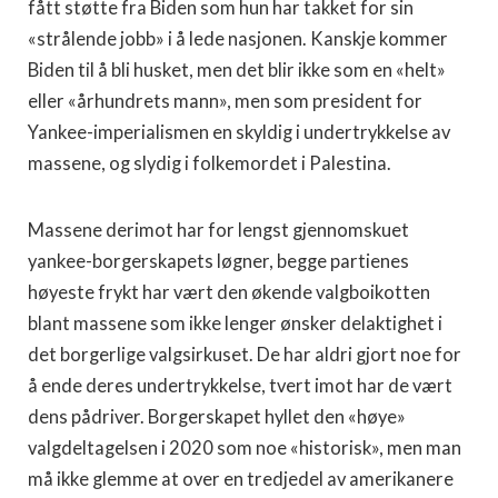
fått støtte fra Biden som hun har takket for sin
«strålende jobb» i å lede nasjonen. Kanskje kommer
Biden til å bli husket, men det blir ikke som en «helt»
eller «århundrets mann», men som president for
Yankee-imperialismen en skyldig i undertrykkelse av
massene, og slydig i folkemordet i Palestina.
Massene derimot har for lengst gjennomskuet
yankee-borgerskapets løgner, begge partienes
høyeste frykt har vært den økende valgboikotten
blant massene som ikke lenger ønsker delaktighet i
det borgerlige valgsirkuset. De har aldri gjort noe for
å ende deres undertrykkelse, tvert imot har de vært
dens pådriver. Borgerskapet hyllet den «høye»
valgdeltagelsen i 2020 som noe «historisk», men man
må ikke glemme at over en tredjedel av amerikanere