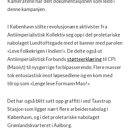
Kameratene har delt dokumentasjonen som ledd i
denne kampanjen.
I København stilte revolusjonære aktivister fra
Antiimperialistisk Kollektiv seg opp i det proletariske
nabolaget Lundtoftegade med et banner med parolen
«Leve Folkekrigen i Indien!». De delte også ut
Antiimperialistisk Forbunds
støtteerklæring
til CPI
(Maoist) til nysgerrige forbipasserende. Flere masser
tok entusiastisk imot løpesedlene og en kom med
tilrop som «Lenge leve Formann Mao!».
Det har også blitt satt opp graffiti i ved Taastrup
Stasjon som ligger nært flere arbeidernabolag i
København, og i det proletariske nabolaget
Grønlandskvarteret i Aalborg.