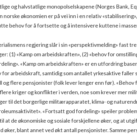
tlige og halvstatlige monopolselskapene (Norges Bank, Equ
n norske økonomien er på vei inn i en relativ «stabilisering»
tte behov for å fortsette og å intensivere kuttene i masse
ialismens regjering slår i sin «perspektivmelding» fast tre
r: (1) «Kamp om arbeidskraften», (2) «behov for omstilling
rdeling». «Kamp om arbeidskraften» er en utfordring baser
 for arbeidskraft, samtidig som antallet yrkesaktive faller
l og flere pensjonister (folk lever lenger enn før). «Behov 
ere kriger og konflikter i verden, noe som krever mer mili
ger til det borgerlige militærapparatet, klima- og naturend
oleumsaktivitet». «Fortsatt god fordeling» speiler proble
il at de økonomiske og sosiale forskjellene øker, og at utgif
d øker, blant annet ved økt antall pensjonister. Samme pe