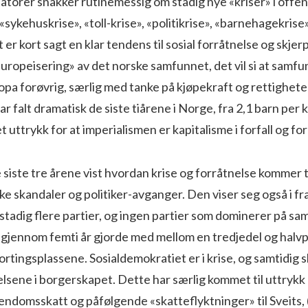
orer snakker rutinemessig om stadig nye «kriser» i offent
«sykehuskrise», «toll-krise», «politikrise», «barnehagekrise
t er kort sagt en klar tendens til sosial forråtnelse og skje
uropeisering» av det norske samfunnet, det vil si at samfun
pa forøvrig, særlig med tanke på kjøpekraft og rettigheter
 falt dramatisk de siste tiårene i Norge, fra 2,1 barn per kv
t uttrykk for at imperialismen er kapitalisme i forfall og fo
e siste tre årene vist hvordan krise og forråtnelse kommer ti
iske skandaler og politiker-avganger. Den viser seg også i 
stadig flere partier, og ingen partier som dominerer på s
 gjennom femti år gjorde med mellom en tredjedel og halv
tingsplassene. Sosialdemokratiet er i krise, og samtidig 
elsene i borgerskapet. Dette har særlig kommet til uttrykk 
eiendomsskatt og påfølgende «skatteflyktninger» til Sveits, 