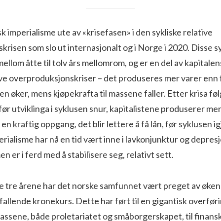
k imperialisme ute av «krisefasen» i den sykliske relative
risen som slo ut internasjonalt og i Norge i 2020. Disse sy
ellom åtte til tolv års mellomrom, og er en del av kapitalen
ive overproduksjonskriser – det produseres mer varer enn f
 øker, mens kjøpekrafta til massene faller. Etter krisa fø
ør utviklinga i syklusen snur, kapitalistene produserer me
 en kraftig oppgang, det blir lettere å få lån, før syklusen ig
erialisme har nå en tid vært inne i lavkonjunktur og depres
n er i ferd med å stabilisere seg, relativt sett.
e tre årene har det norske samfunnet vært preget av økend
 fallende kronekurs. Dette har ført til en gigantisk overføri
ssene, både proletariatet og småborgerskapet, til finansk