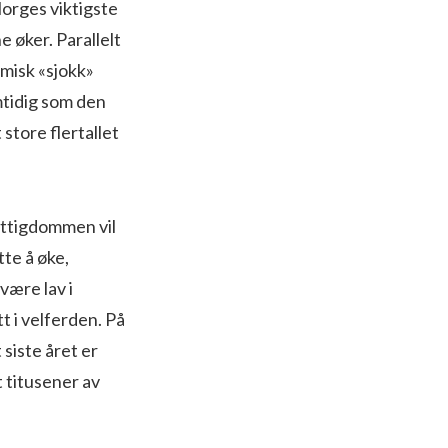
Norges viktigste
e øker. Parallelt
misk «sjokk»
mtidig som den
 store flertallet
attigdommen vil
tte å øke,
være lav i
t i velferden. På
 siste året er
t titusener av