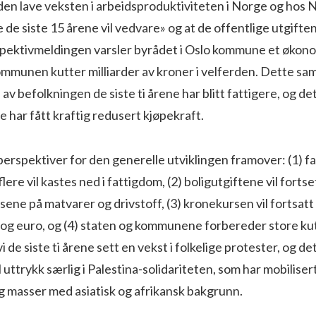
en lave veksten i arbeidsproduktiviteten i Norge og hos 
de siste 15 årene vil vedvare» og at de offentlige utgiften
ektivmeldingen varsler byrådet i Oslo kommune et økono
ommunen kutter milliarder av kroner i velferden. Dette sa
 av befolkningen de siste ti årene har blitt fattigere, og det
e har fått kraftig redusert kjøpekraft.
perspektiver for den generelle utviklingen framover: (1) f
flere vil kastes ned i fattigdom, (2) boligutgiftene vil fortse
ne på matvarer og drivstoff, (3) kronekursen vil fortsatt 
ar og euro, og (4) staten og kommunene forbereder store kut
vi de siste ti årene sett en vekst i folkelige protester, og det
 uttrykk særlig i Palestina-solidariteten, som har mobiliser
g masser med asiatisk og afrikansk bakgrunn.