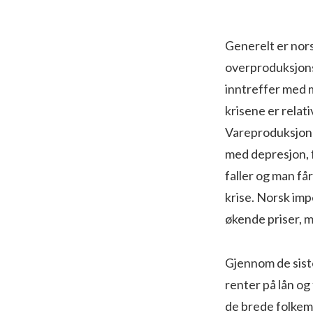
Generelt er nors
overproduksjonsk
inntreffer med m
krisene er relat
Vareproduksjonen
med depresjon, f
faller og man får
krise. Norsk imp
økende priser, me
Gjennom de sist
renter på lån og
de brede folkema