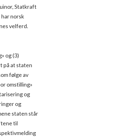
inor, Statkraft
, har norsk
nes velferd.
» og (3)
t på at staten
 som følge av
for omstilling»
tarisering og
ringer og
mene staten står
tene til
rspektivmelding