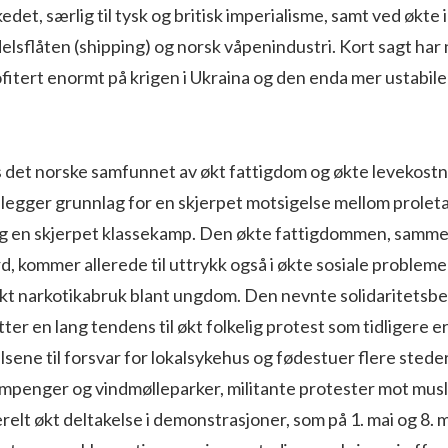
det, særlig til tysk og britisk imperialisme, samt ved økte 
lsflåten (shipping) og norsk våpenindustri. Kort sagt har
fitert enormt på krigen i Ukraina og den enda mer ustabile 
s det norske samfunnet av økt fattigdom og økte levekost
legger grunnlag for en skjerpet motsigelse mellom proleta
g en skjerpet klassekamp. Den økte fattigdommen, samme
, kommer allerede til uttrykk også i økte sosiale probleme
 økt narkotikabruk blant ungdom. Den nevnte solidaritetsb
ter en lang tendens til økt folkelig protest som tidligere e
lsene til forsvar for lokalsykehus og fødestuer flere steder 
mpenger og vindmølleparker, militante protester mot musl
erelt økt deltakelse i demonstrasjoner, som på 1. mai og 8. 