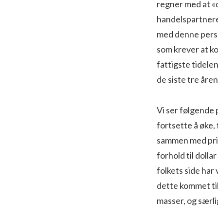
regner med at «d
handelspartnere 
med denne persp
som krever at k
fattigste tidelen
de siste tre åren
Vi ser følgende 
fortsette å øke, 
sammen med prise
forhold til doll
folkets side har 
dette kommet til
masser, og særli