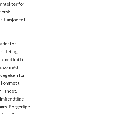
inntekter for
 norsk
situasjonen i
nader for
riatet og
n med kutt i
r, som økt
evegelsen for
r kommet til
i landet,
imfiendtlige
mars. Borgerlige