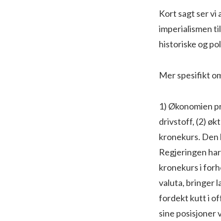
Kort sagt ser vi
imperialismen ti
historiske og po
Mer spesifikt om
1) Økonomien pre
drivstoff, (2) ø
kronekurs. Den la
Regjeringen har 
kronekurs i forho
valuta, bringer l
fordekt kutt i o
sine posisjoner 