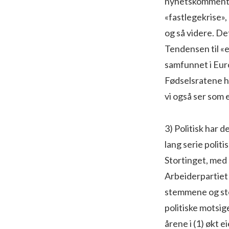
nyhetskommentat
«fastlegekrise», 
og så videre. De
Tendensen til «e
samfunnet i Euro
Fødselsratene har
vi også ser som e
3) Politisk har d
lang serie polit
Stortinget, med 
Arbeiderpartiet
stemmene og stor
politiske motsig
årene i (1) økt 