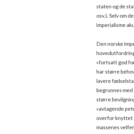
staten og de sta
osv.). Selv om de
imperialisme aku
Den norske imper
hovedutfordringe
«fortsatt god fo
har større behov
lavere fødselstal
begrunnes med fl
større bevilgnin
«avtagende petr
overfor knyttet t
massenes velfer