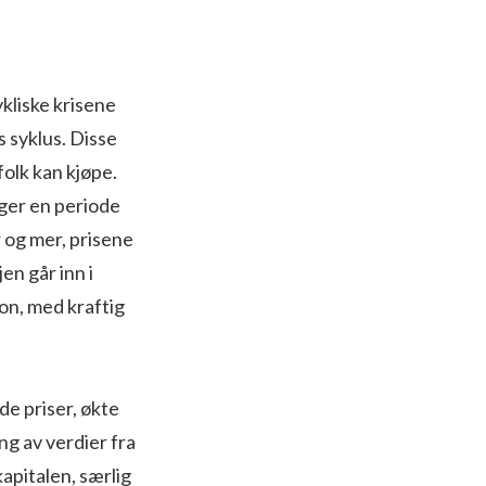
kliske krisene
s syklus. Disse
olk kan kjøpe.
lger en periode
r og mer, prisene
jen går inn i
jon, med kraftig
e priser, økte
ng av verdier fra
apitalen, særlig