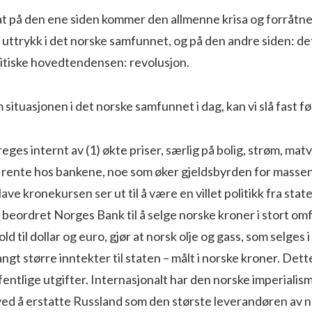
 at på den ene siden kommer den allmenne krisa og forråtne
l uttrykk i det norske samfunnet, og på den andre siden: de
litiske hovedtendensen: revolusjon.
 situasjonen i det norske samfunnet i dag, kan vi slå fast f
ges internt av (1) økte priser, særlig på bolig, strøm, mat
kt rente hos bankene, noe som øker gjeldsbyrden for massene
ve kronekursen ser ut til å være en villet politikk fra state
beordret Norges Bank til å selge norske kroner i stort omf
ld til dollar og euro, gjør at norsk olje og gass, som selges 
angt større inntekter til staten – målt i norske kroner. Dett
ffentlige utgifter. Internasjonalt har den norske imperialis
ved å erstatte Russland som den største leverandøren av na