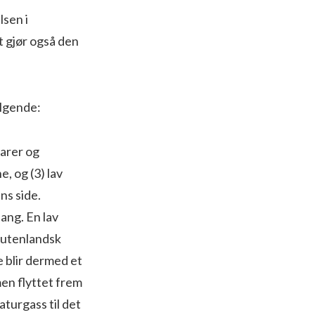
lsen i
t gjør også den
ølgende:
varer og
, og (3) lav
ns side.
ang. En lav
i utenlandsk
e blir dermed et
men flyttet frem
turgass til det