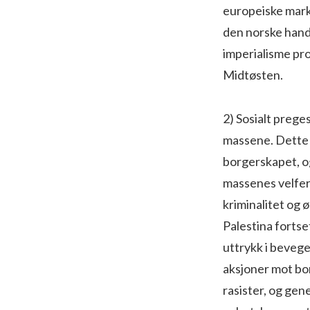
europeiske marke
den norske hande
imperialisme pro
Midtøsten.
2) Sosialt prege
massene. Dette 
borgerskapet, o
massenes velferd
kriminalitet og
Palestina fortset
uttrykk i bevege
aksjoner mot bo
rasister, og gen