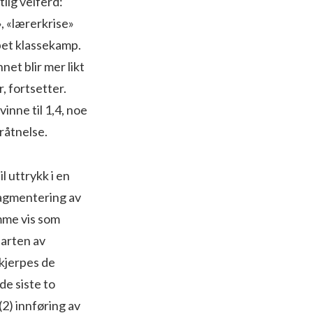
lig velferd:
», «lærerkrise»
rpet klassekamp.
net blir mer likt
, fortsetter.
inne til 1,4, noe
rråtnelse.
l uttrykk i en
fragmentering av
amme vis som
parten av
skjerpes de
de siste to
(2) innføring av