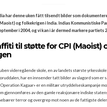
ia har denne uken fått tilsendt bilder som dokumenterer
(Maoist) og folkekrigen i India. Indias Kommunistiske Pa
september i 2004, og vi kan i år dermed markere partiets 
ffiti til støtte for CPI (Maoist) 
igen
uben videregående skole, en av landets største yrkesskol
oruddalen, har en innsender tatt bilder av slagord som er 
«Operation Kagaar» er en militær utryddelseskampanje mot
om gjennomføres av den gamle reaksjonære indiske staten
ebærer terror og overgrep mot noen av de fattigste delen