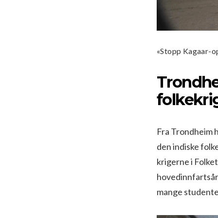
«Stopp Kagaar-o
Trondhei
folkekr
Fra Trondheim ha
den indiske fol
krigerne i Folke
hovedinnfartsåre
mange studente