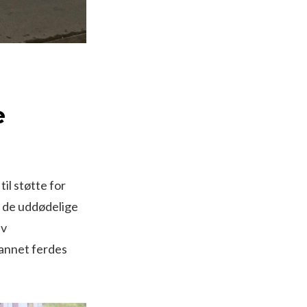
e
il støtte for
g de uddødelige
av
 annet ferdes