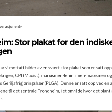
perasjonen!»
m: Stor plakat for den indisk
igen
r vi mottatt bilder av en svært stor plakat som er satt opp t
kekrigen, CPI (Maoist), marxismen-leninismen-maoismen o
ts Geriljafrigjøringshær (PLGA). Denne er satt opp ved en 
ne til det sentrale Trondheim, i et område hvor det blant
r.