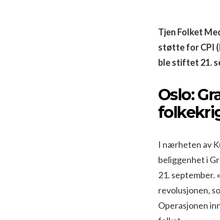
Tjen Folket Med
støtte for CPI 
ble stiftet 21. 
Oslo: Gra
folkekr
I nærheten av K
beliggenhet i Gr
21. september. 
revolusjonen, s
Operasjonen inn