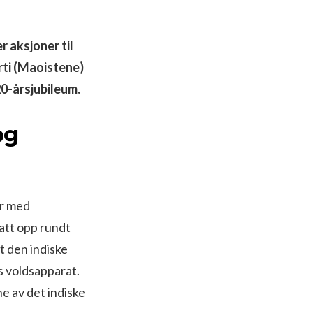
 aksjoner til
rti (Maoistene)
20-årsjubileum.
og
er med
satt opp rundt
 den indiske
s voldsapparat.
e av det indiske