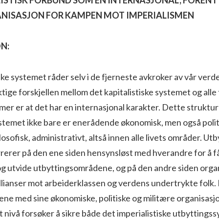
NISASJON FOR KAMPEN MOT IMPERIALISMEN
N:
ske systemet råder selv i de fjerneste avkroker av vår ver
ktige forskjellen mellom det kapitalistiske systemet og alle 
er er at det har en internasjonal karakter. Dette struktur
temet ikke bare er enerådende økonomisk, men også politis
ilosofisk, administrativt, altså innen alle livets områder. 
rerer på den ene siden hensynsløst med hverandre for å få
og utvide utbyttingsområdene, og på den andre siden orga
allianser mot arbeiderklassen og verdens undertrykte folk
ne med sine økonomiske, politiske og militære organisasjo
t nivå forsøker å sikre både det imperialistiske utbytting