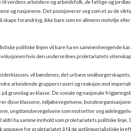
 til verdens arbeidere og arbeidsfolk, de fattige og jordl
kene og nasjonene. Det posisjonerer seg som et av de vikt
å skape forandring, ikke bare som en allmenn motvilje elle
istiske politiske linjen vil bare ha en sammenhengende kar
evolusjonen hvis den underordnes proletariatets vitenskap
beiderklassen, vil bøndenes, det urbane småborgerskapets
ndre arbeidende gruppers raseri og reaksjon mot imperial
 på grunnlag av klasse. De sosiale og nasjonale frigjørin
er disse klassene, miljøbevegelsene, bondeorganisasjone
ene, ungdomsbevegelsene som motsetter seg ødeleggels
l aldri ha samme innhold som proletariatets politiske linje. 
k oppgave for proletariatet å få de antiimperialistiske kre