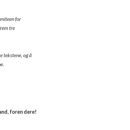
miteen for
frem tre
re tekstene, og å
ne.
land, foren dere!