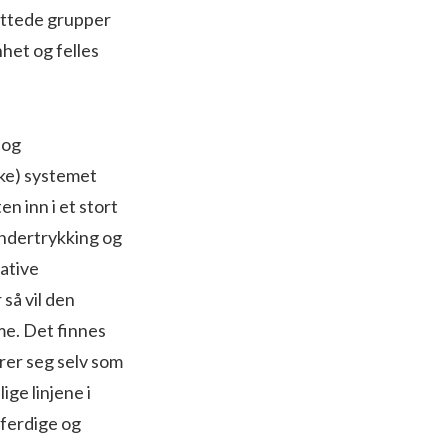
yttede grupper
het og felles
 og
ske) systemet
n inn i et stort
undertrykking og
ative
så vil den
me. Det finnes
rer seg selv som
ge linjene i
tferdige og