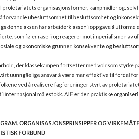
til proletariatets organisasjonsformer, kampmidler og, selvf
til å forvandle ubesluttsomhet til besluttsomhet og inkonsek
s denne aksen har arbeiderklassen i oppgave å utforme en 
lierte, som føler raseri og reagerer mot imperialismen av ul
sosiale og økonomiske grunner, konsekvente og besluttso
rhold, der klassekampen fortsetter med voldsom styrke på 
vårt uunngåelige ansvar å være mer effektive til fordel for
olkene ved å realisere fagforeninger styrt av proletariate
 i internasjonal målestokk. AIF er den praktiske organiser
OGRAM, ORGANISASJONSPRINSIPPER OG VIRKEMÅTE
ISTISK FORBUND