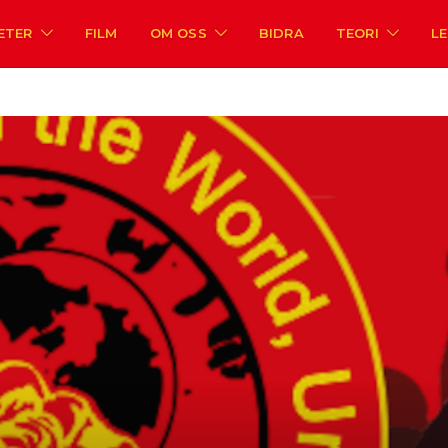
ETER
FILM
OM OSS
BIDRA
TEORI
L