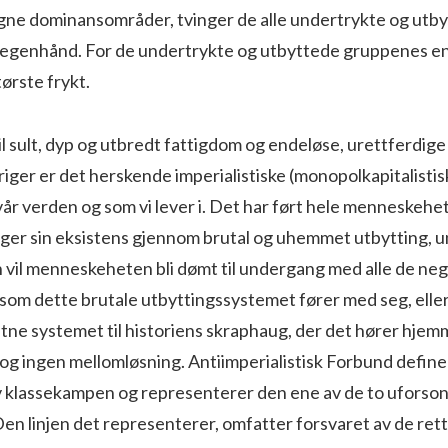
egne dominansområder, tvinger de alle undertrykte og utb
på egenhånd. For de undertrykte og utbyttede gruppenes en
ørste frykt.
 sult, dyp og utbredt fattigdom og endeløse, urettferdige
iger er det herskende imperialistiske (monopolkapitalisti
r verden og som vi lever i. Det har ført hele menneskehete
enger sin eksistens gjennom brutal og uhemmet utbytting, 
 vil menneskeheten bli dømt til undergang med alle de neg
om dette brutale utbyttingssystemet fører med seg, eller 
tne systemet til historiens skraphaug, der det hører hjem
og ingen mellomløsning. Antiimperialistisk Forbund define
v klassekampen og representerer den ene av de to uforsonli
en linjen det representerer, omfatter forsvaret av de ret