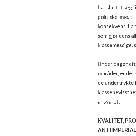
har sluttet seg 
politiske linje, 
konsekvens. Lang
som gjør dens al
klassemessige, 
Under dagens fo
områder, er det 
de undertrykte f
klassebevissthet
ansvaret.
KVALITET, PR
ANTIIMPERIAL