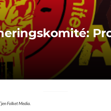
neringskomité: P
Tjen Folket Media.