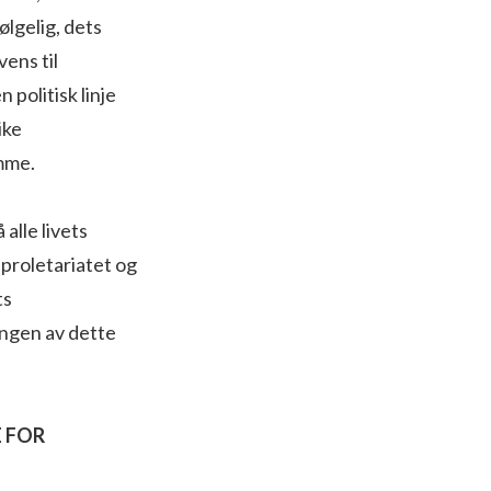
ølgelig, dets
vens til
politisk linje
ike
mme.
alle livets
 proletariatet og
ts
ingen av dette
 FOR