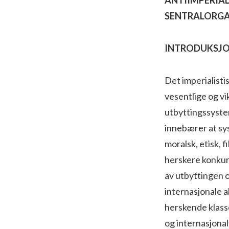
SENTRALORGA
INTRODUKSJO
Det imperialisti
vesentlige og vi
utbyttingssystem
innebærer at sys
moralsk, etisk, f
herskere konkur
av utbyttingen 
internasjonale 
herskende klasse
og internasjonal