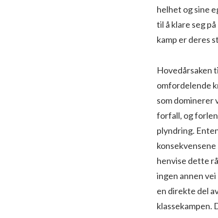
helhet og sine 
til å klare seg 
kamp er deres st
Hovedårsaken til
omfordelende kr
som dominerer vå
forfall, og forl
plyndring. Enten
konsekvensene s
henvise dette rå
ingen annen vei 
en direkte del a
klassekampen. D