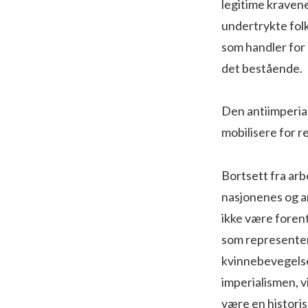
legitime kravene
undertrykte fol
som handler for 
det bestående.
Den antiimperial
mobilisere for r
Bortsett fra ar
nasjonenes og a
ikke være forent
som representer
kvinnebevegels
imperialismen, vi
være en historis