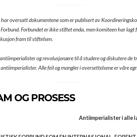
 har oversatt dokumentene som er publisert av Koordineringsko
 Forbund. Forbundet er ikke stiftet enda, men komiteen har lagt 
kusjon fram til stiftelsen.
 antiimperialister og revolusjonære til å studere og diskutere de t
antiimperialister. Alle feil og mangler i oversettelsene er våre eg
M OG PROSESS
Antiimperialister i alle 
ISTISK FORBUND SOM EN INTERNASJONAL, FORENT