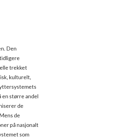
den. Den
tidligere
elle trekket
k, kulturelt,
Utbyttersystemets
 en større andel
niserer de
. Mens de
ner på nasjonalt
ssystemet som