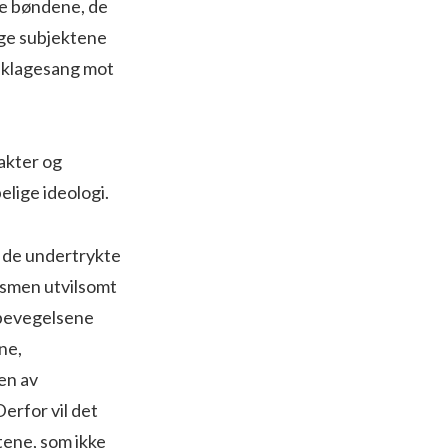
øse bøndene, de
ige subjektene
r klagesang mot
akter og
elige ideologi.
, de undertrykte
ismen utvilsomt
gsbevegelsene
ne,
en av
Derfor vil det
ftene, som ikke