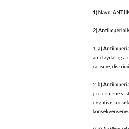
1) Navn: ANTI
2) Antiimperial
1.
a) Antiimperi
antiføydal og an
rasisme, diskrim
2.
b) Antiimperi
problemene vi st
negative konsek
konsekvensene.