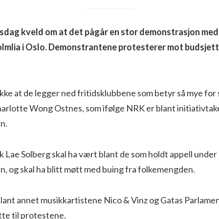
sdag kveld om at det pågår en stor demonstrasjon med
olmlia i Oslo. Demonstrantene protesterer mot budsjett
ikke at de legger ned fritidsklubbene som betyr så mye for
harlotte Wong Ostnes, som ifølge NRK er blant initiativta
n.
k Lae Solberg skal ha vært blant de som holdt appell under
, og skal ha blitt møtt med buing fra folkemengden.
blant annet musikkartistene Nico & Vinz og Gatas Parlamen
øtte til protestene.