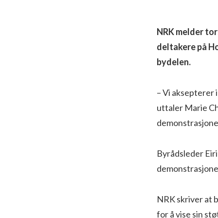
NRK melder tor
deltakere på H
bydelen.
– Vi aksepterer 
uttaler Marie C
demonstrasjone
Byrådsleder Eiri
demonstrasjonen
NRK skriver at 
for å vise sin st