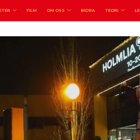
ETER
FILM
OM OSS
BIDRA
TEORI
L