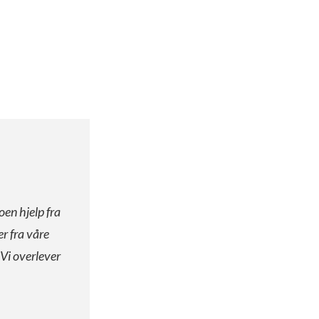
oen hjelp fra
er fra våre
 Vi overlever