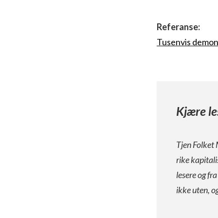
Referanse:
Tusenvis demon
Kjære le
Tjen Folket 
rike kapital
lesere og fr
ikke uten, o