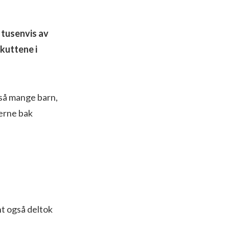
 tusenvis av
kuttene i
 så mange barn,
kerne bak
t også deltok