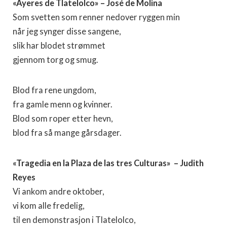
«Ayeres de Tlatelolco» – José de Molina
Som svetten som renner nedover ryggen min
når jeg synger disse sangene,
slik har blodet strømmet
gjennom torg og smug.
Blod fra rene ungdom,
fra gamle menn og kvinner.
Blod som roper etter hevn,
blod fra så mange gårsdager.
«Tragedia en la Plaza de las tres Culturas»
– Judith
Reyes
Vi ankom andre oktober,
vi kom alle fredelig,
til en demonstrasjon i Tlatelolco,