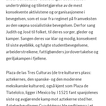
undertrykking og tilintetgjørelse av de mest
konsekvente aktivistene og organisasjonene i
bevegelsen, som et svar fra regimet på framveksten
av den væpna sosialistiske bevegelsen. Derfor sang
Judith og José til folket, til deres sorger, gleder og
kamper. Sangen deres var klar og modig, konsekvent
til siste øyeblikk, og fulgte studentbevegelsene,
arbeiderstreikene, fattigbønders jordovertakelse og
geriljakampen i fjellene.
Plaza de las Tres Culturas (de tre kulturers plass:
aztekernes, den spanske- og den moderene
meksikanske kulturen), også kjent som Plaza de
Tlatelolco, ligger i Mexico by. I 1521 fant spanjolenes
siste og avgjørende kamp mot aztekerne sted her.
Aztekerhøvdingen Cuauhtémoc ble nedkjempa i et