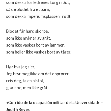
som dekka forfedrenes torg i rødt,
så de blodet fra et barn,
som dekka imperiumsplassen i rødt.
Blodet får hard skorpe,
som ikke mykner av gråt,
som ikke vaskes bort av jammer,
som heller ikke vaskes bort av tårer.
Hør hva jeg sier,
Jeg bryr meg ikke om det opprører,
reis deg, ta en pistol,
gjør noe, men ikke gråt.
«Corrido de la ocupación militar de la Universidad» –
Judith Reyes