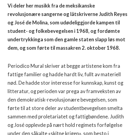
Vi deler her musikk fra de meksikanske
revolusjonære sangerne og låtskriverne Judith Reyes
og José de Molina, som udødeliggjorde kampen til
student- og folkebevegelsen i 1968, og fordømte
undertrykkinga som den gamle staten slapp løs mot
dem, og som førte til massakren 2. oktober 1968.
Periodico Mural skriver at begge artistene kom fra
fattige familier og hadde hardt liv, fullt av materiell
nød. De hadde stor interesse for kunnskap, kunst og
litteratur, og perioden var prega av framveksten av
den demokratisk-revolusjonære bevegelsen, som
førte til at store deler av studentbevegelsen smelta
sammen med proletariatet og fattigbøndene. Judith
og José opplevde på nært hold regimets forfølgelse
under den såkalte «skitne krigen», som besto i