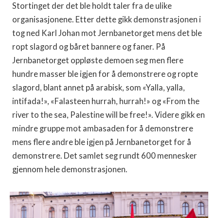
Stortinget der det ble holdt taler fra de ulike
organisasjonene. Etter dette gikk demonstrasjonen i
tog ned Karl Johan mot Jernbanetorget mens det ble
ropt slagord og båret bannere og faner. På
Jernbanetorget oppløste demoen seg men flere
hundre masser ble igjen for å demonstrere og ropte
slagord, blant annet på arabisk, som «Yalla, yalla,
intifada!», «Falasteen hurrah, hurrah!» og «From the
river to the sea, Palestine will be free!». Videre gikk en
mindre gruppe mot ambasaden for å demonstrere
mens flere andre ble igjen på Jernbanetorget for å
demonstrere. Det samlet seg rundt 600 mennesker
gjennom hele demonstrasjonen.