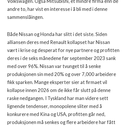
Volkswagen. Også Mitsubishi, et mindre firma enn de
andre to, har vist en interesse i å bli med i denne
sammenslåingen.
Både Nissan og Honda har slitt i det siste. Siden
alliansen deres med Renault kollapset har Nissan
vært i krise og desperat for nye partnere og profitten
deres i de seks månedene før september 2023 sank
med over 96%. Nissan var tvunget til å senke
produksjonen sin med 20% og over 7,000 arbeidere
fikk sparken. Mange eksperter sier at firmaet vil
kollapse innen 2026 om de ikke får slutt på denne
raske nedgangen. I Tyskland har man videre sett
lignende tendenser, monopolene sliter med å
konkurere med Kina og USA, profitten går ned,
produksjonen må senkes og flere arbeidere har fått