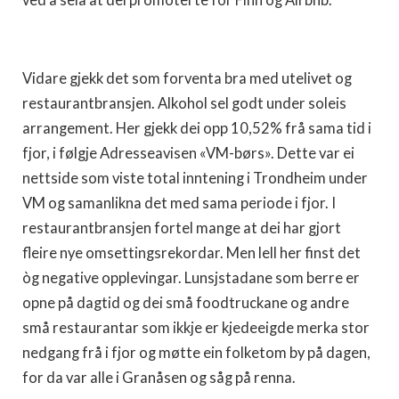
ved å seia at dei promoterte for Finn og Airbnb.
Vidare gjekk det som forventa bra med utelivet og
restaurantbransjen. Alkohol sel godt under soleis
arrangement. Her gjekk dei opp 10,52% frå sama tid i
fjor, i følgje Adresseavisen «VM-børs». Dette var ei
nettside som viste total inntening i Trondheim under
VM og samanlikna det med sama periode i fjor. I
restaurantbransjen fortel mange at dei har gjort
fleire nye omsettingsrekordar. Men lell her finst det
òg negative opplevingar. Lunsjstadane som berre er
opne på dagtid og dei små foodtruckane og andre
små restaurantar som ikkje er kjedeeigde merka stor
nedgang frå i fjor og møtte ein folketom by på dagen,
for da var alle i Granåsen og såg på renna.