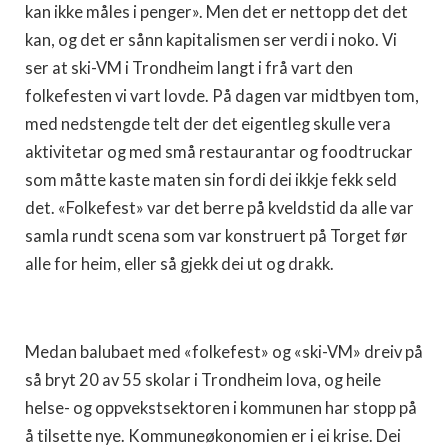
kan ikke måles i penger». Men det er nettopp det det
kan, og det er sånn kapitalismen ser verdi i noko. Vi
ser at ski-VM i Trondheim langt i frå vart den
folkefesten vi vart lovde. På dagen var midtbyen tom,
med nedstengde telt der det eigentleg skulle vera
aktivitetar og med små restaurantar og foodtruckar
som måtte kaste maten sin fordi dei ikkje fekk seld
det. «Folkefest» var det berre på kveldstid da alle var
samla rundt scena som var konstruert på Torget før
alle for heim, eller så gjekk dei ut og drakk.
Medan balubaet med «folkefest» og «ski-VM» dreiv på
så bryt 20 av 55 skolar i Trondheim lova, og heile
helse- og oppvekstsektoren i kommunen har stopp på
å tilsette nye. Kommuneøkonomien er i ei krise. Dei