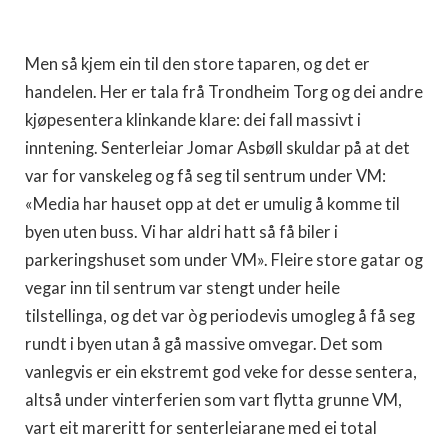
Men så kjem ein til den store taparen, og det er
handelen. Her er tala frå Trondheim Torg og dei andre
kjøpesentera klinkande klare: dei fall massivt i
inntening. Senterleiar Jomar Asbøll skuldar på at det
var for vanskeleg og få seg til sentrum under VM:
«Media har hauset opp at det er umulig å komme til
byen uten buss. Vi har aldri hatt så få biler i
parkeringshuset som under VM». Fleire store gatar og
vegar inn til sentrum var stengt under heile
tilstellinga, og det var òg periodevis umogleg å få seg
rundt i byen utan å gå massive omvegar. Det som
vanlegvis er ein ekstremt god veke for desse sentera,
altså under vinterferien som vart flytta grunne VM,
vart eit mareritt for senterleiarane med ei total