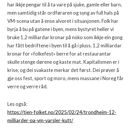
har ikkje pengar til å ta vare på sjuke, gamle eller barn,
men samtidig står ordføraren og syng av full hals på
VM-scena utan å ense alvoret i situasjonen. Folk har
byrja å bu på gatene i byen, mens bystyret heller vi
bruke 1,2 milliardar kronar på noko som ikkje ein gong
har fått bedriftene i byen til å gå i pluss. 1,2 milliardar
kronar for «folkefest» berre for at restaurantar
skulle stenge dørene og kaste mat. Kapitalismen er i
krise, og dei svakaste merkar det først. Dei prøver å
gje oss fest, sport og moro, mens massane i Noreg får
verre og verre råd.
Les også:
https://tjen-folket.no/2025/02/24/trondheim-12-
milliarder-pa-vm-varsler-kutt/