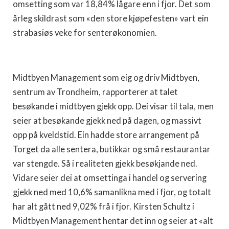
omsetting som var 18,84% lågare enn i fjor. Det som
årleg skildrast som «den store kjøpefesten» vart ein
strabasiøs veke for senterøkonomien.
Midtbyen Management som eig og driv Midtbyen,
sentrum av Trondheim, rapporterer at talet
besøkande i midtbyen gjekk opp. Dei visar til tala, men
seier at besøkande gjekk ned på dagen, og massivt
opp på kveldstid. Ein hadde store arrangement på
Torget da alle sentera, butikkar og små restaurantar
var stengde. Så i realiteten gjekk besøkjande ned.
Vidare seier dei at omsettinga i handel og servering
gjekk ned med 10,6% samanlikna med i fjor, og totalt
har alt gått ned 9,02% frå i fjor. Kirsten Schultz i
Midtbyen Management hentar det inn og seier at «alt