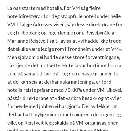
La oss starte med hotella. Før VM såg fleire
hotelldirektørar for deg stappfulle hotell under heile
VM. I følgje Adresseavisen, såg desse direktørane for
seg fullbooking og ingen ledige rom. Reisebyråleiar
Marianne Reistveit sa til avisa at «vi hadde ikke trodd
det skulle være ledige rom i Trondheim under et VM».
Men sjølv om dei hadde desse store forventningane,
så skjedde det motsette. Hotella var bortimot booka
som på sama tid førre år, og den einaste grunnen for
at dei kan seia at dei har auka innteninga, er fordi
hotella reiste prisane med 70-80% under VM. Likevel,
påstår direktørane at «det var bra besøk» og at «vi er
fornøyde med jobben vi har gjort». Dei avdekkjer at
dei har hatt mykje mindre inntening enn dei eigentleg
ville, og Reistveit legg skulda på VM-organisasjonen