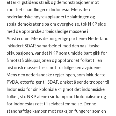
etterkrigstidens streik og demonstrasjoner mot
«politiets handlinger» i Indonesia. Mens den
nederlandske høyre applauderte slaktingen og
sosialdemokratene ba om overgivelse, tok NKP side
med de opprørske arbeidsledige massene i
Amsterdam. Mens de borgerlige partiene i Nederland,
inkludert SDAP, samarbeidet med den nazi-tyske
okkupasjonen, var det NKP som umiddelbart gikk for
å motstå okkupasjonen og oppfordret folket til en
historisk massestreik mot forfølgelsen av jødene.
Mens den nederlandske regjeringen, som inkluderte
PVDA, etterfølger til SDAP, ønsket å sende tropper til
Indonesia for sin koloniale krig mot det indonesiske
folket, sto NKP alene i sin kamp mot kolonialisme og
for Indonesias rett til selvbestemmelse. Denne
standhaftige kampen mot reaksjon fungerer som en