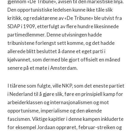
gjennom «De Tribune», avisen til den marxistiske linja.
Den opportunistiske ledelsen kunne ikke tåle slik
kritikk, og redaktørene av «De Tribune» ble utvist fra
SDAP i 1909, etterfulgt av flere hundre likesinnede
partimedlemmer. Denne utvisningen hadde
tribunistene forlengst sett komme, og det hadde
allerede blitt besluttet å danne et eget parti i
kjølvannet, som dermed ble gjort offisielt en måned
senere på et møte i Amsterdam.
I tiårene som fulgte, ville NKP, som det eneste partiet
i Nederland til å gjøre slik, føre en prinsipiell kamp for
arbeiderklassen og internasjonalismen og mot
opportunisme, imperialisme og den økende
fascismen. Viktige kapitler i denne kampen inkluderte
for eksempel Jordaan opprøret, februar-streiken og