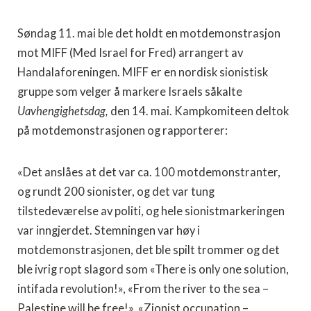
Søndag 11. mai ble det holdt en motdemonstrasjon
mot MIFF (Med Israel for Fred) arrangert av
Handalaforeningen. MIFF er en nordisk sionistisk
gruppe som velger å markere Israels såkalte
Uavhengighetsdag,
den 14. mai. Kampkomiteen deltok
på motdemonstrasjonen og rapporterer:
«Det anslåes at det var ca. 100 motdemonstranter,
og rundt 200 sionister, og det var tung
tilstedeværelse av politi, og hele sionistmarkeringen
var inngjerdet. Stemningen var høy i
motdemonstrasjonen, det ble spilt trommer og det
ble ivrig ropt slagord som «There is only one solution,
intifada revolution!», «From the river to the sea –
Palestine will be free!», «Zionist occupation –