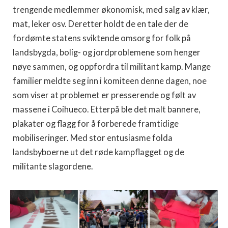
trengende medlemmer økonomisk, med salg av klær,
mat, leker osv. Deretter holdt de en tale der de
fordømte statens sviktende omsorg for folk på
landsbygda, bolig- og jordproblemene som henger
nøye sammen, og oppfordra til militant kamp. Mange
familier meldte seg inn i komiteen denne dagen, noe
som viser at problemet er presserende og følt av
massene i Coihueco. Etterpå ble det malt bannere,
plakater og flagg for å forberede framtidige
mobiliseringer. Med stor entusiasme folda
landsbyboerne ut det røde kampflagget og de
militante slagordene.