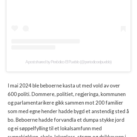
A post shared by Periódico El Pueblo (@periodicoelpueblo)
I mai 2024 ble beboerne kasta ut med vold av over
600 politi. Dommere, politiet, regjeringa, kommunen
og parlamentarikere gikk sammen mot 200 familier
som med egne hender hadde bygd et anstendig sted å
bo. Beboerne hadde forvandla et dumpa stykke jord
og ei søppelfylling til et lokalsamfunn med
suppekjøkken, skole, lekeplass, strøm og drikkevann i