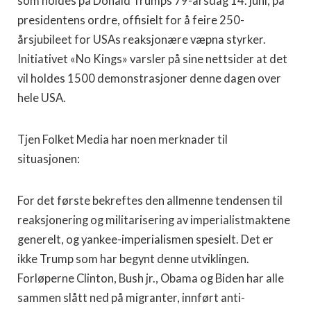
som holdes på Donald Trumps 79-årsdag 14. juni, på
presidentens ordre, offisielt for å feire 250-
årsjubileet for USAs reaksjonære væpna styrker.
Initiativet «No Kings» varsler på sine nettsider at det
vil holdes 1500 demonstrasjoner denne dagen over
hele USA.
Tjen Folket Media har noen merknader til
situasjonen:
For det første bekreftes den allmenne tendensen til
reaksjonering og militarisering av imperialistmaktene
generelt, og yankee-imperialismen spesielt. Det er
ikke Trump som har begynt denne utviklingen.
Forløperne Clinton, Bush jr., Obama og Biden har alle
sammen slått ned på migranter, innført anti-