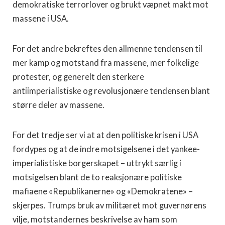
demokratiske terrorlover og brukt væpnet makt mot
massene i USA.
For det andre bekreftes den allmenne tendensen til
mer kamp og motstand fra massene, mer folkelige
protester, og generelt den sterkere
antiimperialistiske og revolusjonære tendensen blant
større deler av massene.
For det tredje ser vi at at den politiske krisen i USA
fordypes og at de indre motsigelsene i det yankee-
imperialistiske borgerskapet – uttrykt særlig i
motsigelsen blant de to reaksjonære politiske
mafiaene «Republikanerne» og «Demokratene» –
skjerpes. Trumps bruk av militæret mot guvernørens
vilje, motstandernes beskrivelse av ham som