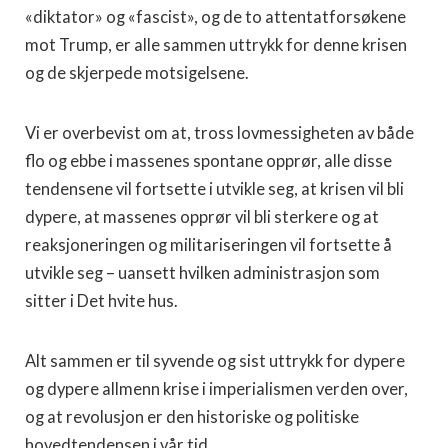
«diktator» og «fascist», og de to attentatforsøkene
mot Trump, er alle sammen uttrykk for denne krisen
og de skjerpede motsigelsene.
Vi er overbevist om at, tross lovmessigheten av både
flo og ebbe i massenes spontane opprør, alle disse
tendensene vil fortsette i utvikle seg, at krisen vil bli
dypere, at massenes opprør vil bli sterkere og at
reaksjoneringen og militariseringen vil fortsette å
utvikle seg – uansett hvilken administrasjon som
sitter i Det hvite hus.
Alt sammen er til syvende og sist uttrykk for dypere
og dypere allmenn krise i imperialismen verden over,
og at revolusjon er den historiske og politiske
hovedtendensen i vår tid.