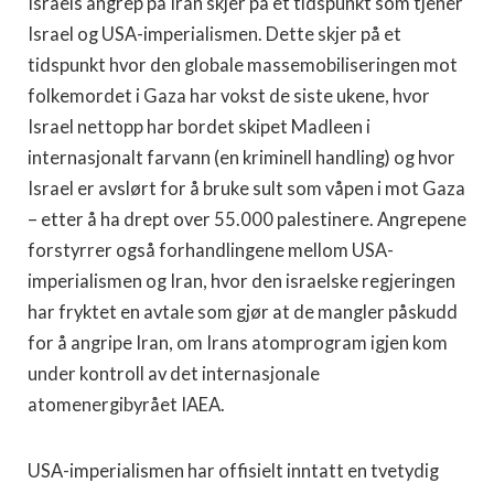
Israels angrep på Iran skjer på et tidspunkt som tjener
Israel og USA-imperialismen. Dette skjer på et
tidspunkt hvor den globale massemobiliseringen mot
folkemordet i Gaza har vokst de siste ukene, hvor
Israel nettopp har bordet skipet Madleen i
internasjonalt farvann (en kriminell handling) og hvor
Israel er avslørt for å bruke sult som våpen i mot Gaza
– etter å ha drept over 55.000 palestinere. Angrepene
forstyrrer også forhandlingene mellom USA-
imperialismen og Iran, hvor den israelske regjeringen
har fryktet en avtale som gjør at de mangler påskudd
for å angripe Iran, om Irans atomprogram igjen kom
under kontroll av det internasjonale
atomenergibyrået IAEA.
USA-imperialismen har offisielt inntatt en tvetydig