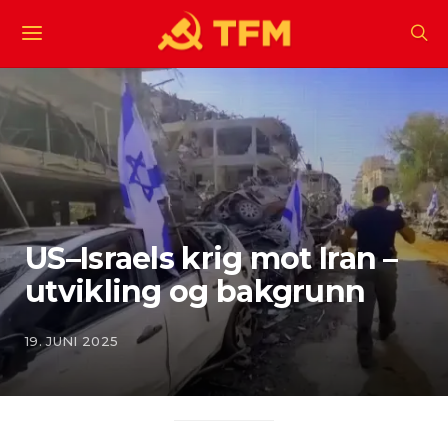
US–Israels krig mot Iran –
utvikling og bakgrunn
19. JUNI 2025