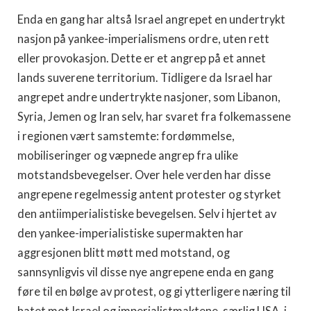
Enda en gang har altså Israel angrepet en undertrykt
nasjon på yankee-imperialismens ordre, uten rett
eller provokasjon. Dette er et angrep på et annet
lands suverene territorium. Tidligere da Israel har
angrepet andre undertrykte nasjoner, som Libanon,
Syria, Jemen og Iran selv, har svaret fra folkemassene
i regionen vært samstemte: fordømmelse,
mobiliseringer og væpnede angrep fra ulike
motstandsbevegelser. Over hele verden har disse
angrepene regelmessig antent protester og styrket
den antiimperialistiske bevegelsen. Selv i hjertet av
den yankee-imperialistiske supermakten har
aggresjonen blitt møtt med motstand, og
sannsynligvis vil disse nye angrepene enda en gang
føre til en bølge av protest, og gi ytterligere næring til
hatet mot Israel og imperialistmaktene, særlig USA, i