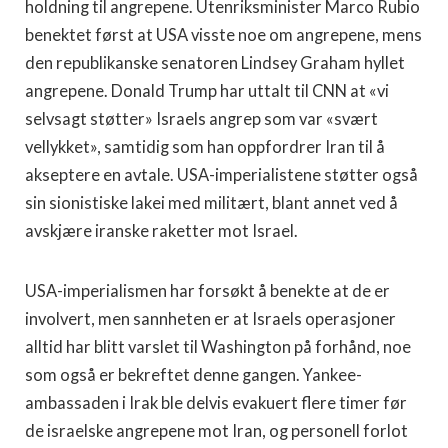
holdning til angrepene. Utenriksminister Marco Rubio
benektet først at USA visste noe om angrepene, mens
den republikanske senatoren Lindsey Graham hyllet
angrepene. Donald Trump har uttalt til CNN at «vi
selvsagt støtter» Israels angrep som var «svært
vellykket», samtidig som han oppfordrer Iran til å
akseptere en avtale. USA-imperialistene støtter også
sin sionistiske lakei med militært, blant annet ved å
avskjære iranske raketter mot Israel.
USA-imperialismen har forsøkt å benekte at de er
involvert, men sannheten er at Israels operasjoner
alltid har blitt varslet til Washington på forhånd, noe
som også er bekreftet denne gangen. Yankee-
ambassaden i Irak ble delvis evakuert flere timer før
de israelske angrepene mot Iran, og personell forlot