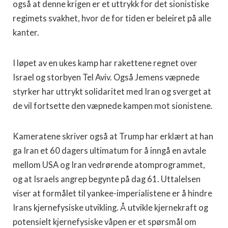
også at denne krigen er et uttrykk for det sionistiske
regimets svakhet, hvor de for tiden er beleiret på alle
kanter.
I løpet av en ukes kamp har rakettene regnet over
Israel og storbyen Tel Aviv. Også Jemens væpnede
styrker har uttrykt solidaritet med Iran og sverget at
de vil fortsette den væpnede kampen mot sionistene.
Kameratene skriver også at Trump har erklært at han
ga Iran et 60 dagers ultimatum for å inngå en avtale
mellom USA og Iran vedrørende atomprogrammet,
og at Israels angrep begynte på dag 61. Uttalelsen
viser at formålet til yankee-imperialistene er å hindre
Irans kjernefysiske utvikling. Å utvikle kjernekraft og
potensielt kjernefysiske våpen er et spørsmål om