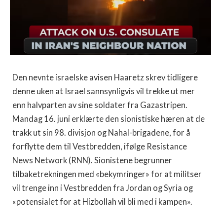
Den nevnte israelske avisen Haaretz skrev tidligere
denne uken at Israel sannsynligvis vil trekke ut mer
enn halvparten av sine soldater fra Gazastripen.
Mandag 16. juni erklærte den sionistiske hæren at de
trakk ut sin 98. divisjon og Nahal-brigadene, for å
forflytte dem til Vestbredden, ifølge Resistance
News Network (RNN). Sionistene begrunner
tilbaketrekningen med «bekymringer» for at militser
vil trenge inn i Vestbredden fra Jordan og Syria og
«potensialet for at Hizbollah vil bli med i kampen».