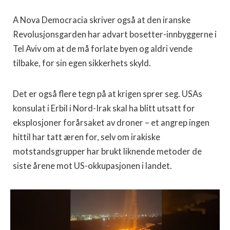
A Nova Democracia skriver også at den iranske
Revolusjonsgarden har advart bosetter-innbyggerne i
Tel Aviv om at de må forlate byen og aldri vende
tilbake, for sin egen sikkerhets skyld.
Det er også flere tegn på at krigen sprer seg. USAs
konsulat i Erbil i Nord-Irak skal ha blitt utsatt for
eksplosjoner forårsaket av droner – et angrep ingen
hittil har tatt æren for, selv om irakiske
motstandsgrupper har brukt liknende metoder de
siste årene mot US-okkupasjonen i landet.