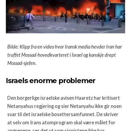
Bilde: Klipp fra en video hvor Iransk media hevder Iran har
truffet Mossad-hovedkvarteret i Israel og kanskje drept
Mossad-sjefen.
Israels enorme problemer
Den borgerlige israelske avisen Haaretz har kritisert
Netanyahus regjering og sier Netanyahu ikke gir noen
svar til det israelske bosettersamfunnet. De skriver
at selv om Irans atomprogram skal være målet for
angrepene, ser det ut som sionistene ikke har