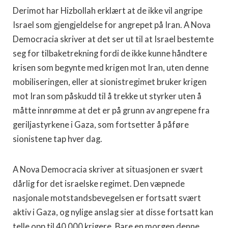
Derimot har Hizbollah erklært at de ikke vil angripe
Israel som gjengjeldelse for angrepet på Iran. A Nova
Democracia skriver at det ser ut til at Israel bestemte
seg for tilbaketrekning fordi de ikke kunne håndtere
krisen som begynte med krigen mot Iran, uten denne
mobiliseringen, eller at sionistregimet bruker krigen
mot Iran som påskudd til å trekke ut styrker uten å
måtte innrømme at det er på grunn av angrepene fra
geriljastyrkene i Gaza, som fortsetter å påføre
sionistene tap hver dag.
A Nova Democracia skriver at situasjonen er svært
dårlig for det israelske regimet. Den væpnede
nasjonale motstandsbevegelsen er fortsatt svært
aktiv i Gaza, og nylige anslag sier at disse fortsatt kan
telle opp til 40 000 krigere. Bare en morgen denne