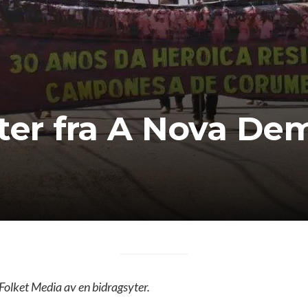
eter fra A Nova De
 Folket Media av en bidragsyter.