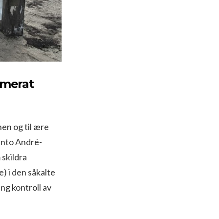
amerat
nen og til ære
Santo André-
skildra
) i den såkalte
ng kontroll av