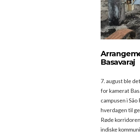
Arrangeme
Basavaraj
7. august ble de
for kamerat Basa
campusen i São P
hverdagen til ge
Røde korridoren,
indiske kommuni