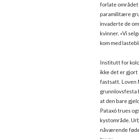
forlate området 
paramilitære gru
invaderte de om
kvinner. «Vi selg
kom med lastebi
Institutt for ko
ikke det er gjor
fastsatt. Loven
grunnlovsfesta br
at den bare gjel
Pataxó trues ogs
kystområde. Urb
nåværende fødera