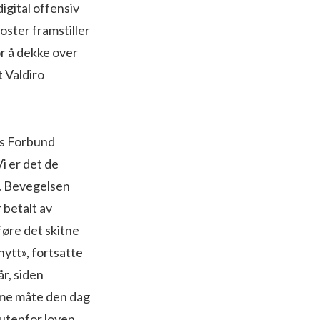
igital offensiv
oster framstiller
r å dekke over
 Valdiro
es Forbund
i er det de
n. Bevegelsen
 betalt av
føre det skitne
nytt», fortsatte
r, siden
mme måte den dag
 utenfor loven