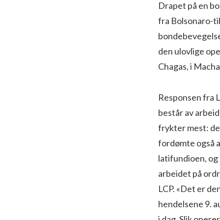
Drapet på en bon
fra Bolsonaro-ti
bondebevegelsen
den ulovlige ope
Chagas, i Macha
Responsen fra L
består av arbei
frykter mest: d
fordømte også at
latifundioen, og
arbeidet på ordr
LCP. «Det er den
hendelsene 9. a
i dag. Slik ope