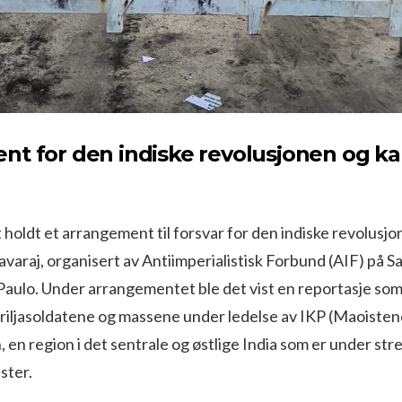
nt for den indiske revolusjonen og k
t holdt et arrangement til forsvar for den indiske revolusjo
varaj, organisert av Antiimperialistisk Forbund (AIF) på 
aulo. Under arrangementet ble det vist en reportasje som 
riljasoldatene og massene under ledelse av IKP (Maoistene
 en region i det sentrale og østlige India som er under stre
ster.