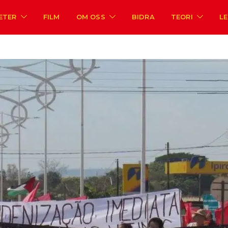
ETER
FILM
OM OSS
BIDRA
TEORI
L