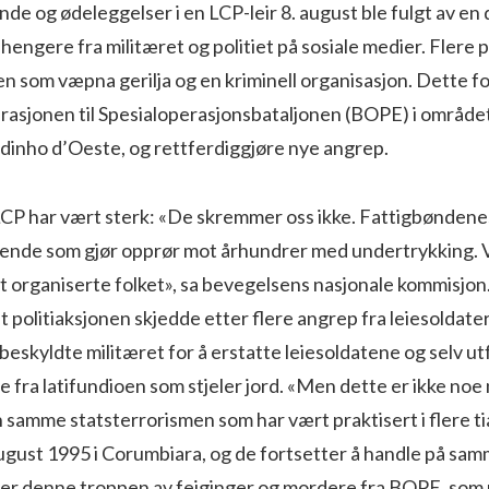
de og ødeleggelser i en LCP-leir 8. august ble fulgt av en d
lhengere fra militæret og politiet på sosiale medier. Flere p
 som væpna gerilja og en kriminell organisasjon. Dette fo
rasjonen til Spesialoperasjonsbataljonen (BOPE) i området
dinho d’Oeste, og rettferdiggjøre nye angrep.
CP har vært sterk: «De skremmer oss ikke. Fattigbønden
dende som gjør opprør mot århundrer med undertrykking. V
et organiserte folket», sa bevegelsens nasjonale kommisjo
 politiaksjonen skjedde etter flere angrep fra leiesoldater
 beskyldte militæret for å erstatte leiesoldatene og selv ut
e fra latifundioen som stjeler jord. «Men dette er ikke noe 
 samme statsterrorismen som har vært praktisert i flere tiå
ugust 1995 i Corumbiara, og de fortsetter å handle på sa
rerer denne troppen av feiginger og mordere fra BOPE, som