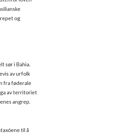
silianske
grepet og
t sør i Bahia.
vis av urfolk
en fra føderale
ga av territoriet
oenes angrep.
taxóene til å