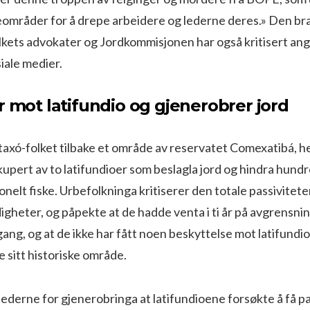
områder for å drepe arbeidere og lederne deres.» Den bra
olkets advokater og Jordkommisjonen har også kritisert an
siale medier.
r mot latifundio og gjenerobrer jord
taxó-folket tilbake et område av reservatet Comexatibá, hel
pert av to latifundioer som beslagla jord og hindra hundre
sjonelt fiske. Urbefolkninga kritiserer den totale passivitet
igheter, og påpekte at de hadde venta i ti år på avgrensnin
ng, og at de ikke har fått noen beskyttelse mot latifundi
e sitt historiske område.
lederne for gjenerobringa at latifundioene forsøkte å få pa