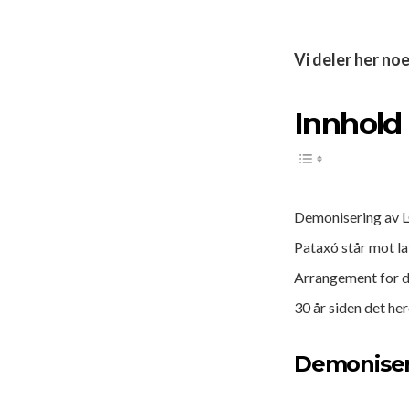
Vi deler her no
Innhold
Demonisering av L
Pataxó står mot la
Arrangement for d
30 år siden det he
Demoniser