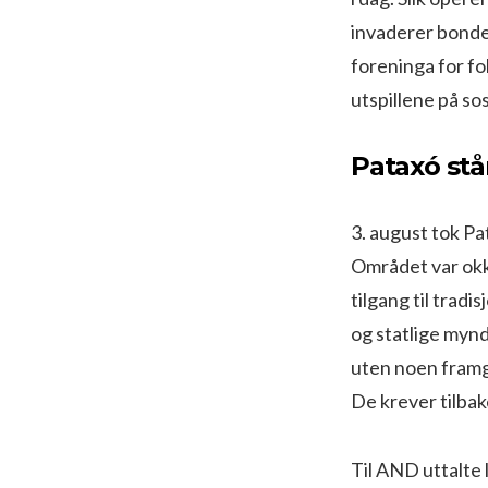
invaderer bonde
foreninga for f
utspillene på so
Pataxó stå
3. august tok Pa
Området var okku
tilgang til tradi
og statlige mynd
uten noen framga
De krever tilbak
Til AND uttalte 