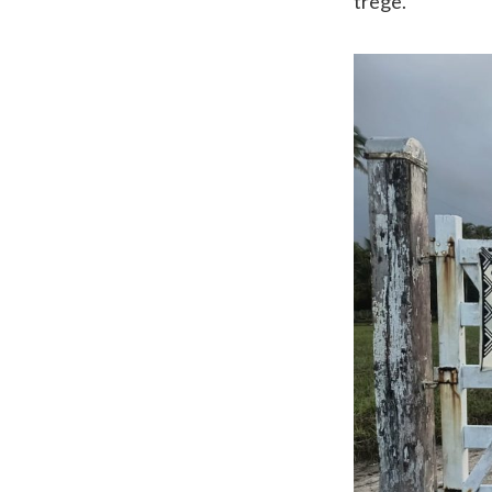
trege.