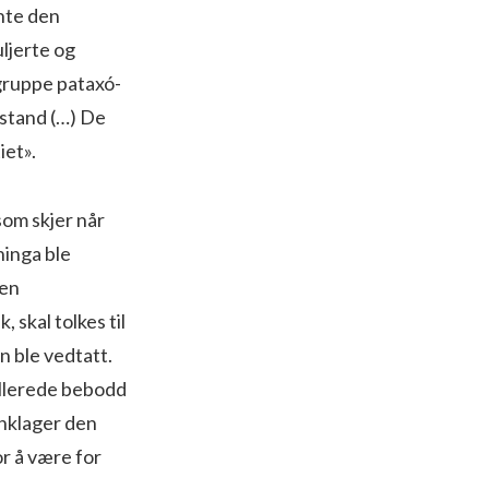
nte den
uljerte og
gruppe pataxó-
otstand (…) De
iet».
som skjer når
ninga ble
den
 skal tolkes til
n ble vedtatt.
 allerede bebodd
anklager den
r å være for