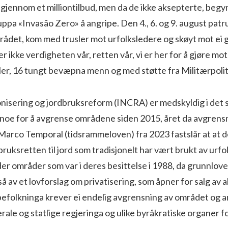
gjennom et milliontilbud, men da de ikke aksepterte, begy
ppa «Invasão Zero» å angripe. Den 4., 6. og 9. august patr
rådet, kom med trusler mot urfolksledere og skøyt mot ei 
er ikke verdigheten vår, retten vår, vi er her for å gjøre m
ler, 16 tungt bevæpna menn og med støtte fra Militærpolit
lonisering og jordbruksreform (INCRA) er medskyldig i det 
t noe for å avgrense områdene siden 2015, året da avgrens
 Marco Temporal (tidsrammeloven) fra 2023 fastslår at at 
uksretten til jord som tradisjonelt har vært brukt av urfolk,
der områder som var i deres besittelse i 1988, da grunnlove
å av et lovforslag om privatisering, som åpner for salg av
efolkninga krever ei endelig avgrensning av området og 
le og statlige regjeringa og ulike byråkratiske organer fo