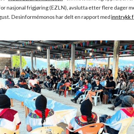
r nasjonal frigjøring (EZLN), avslutta etter flere dager m
ugust. Desinformémonos har delt en rapport med
inntrykk f