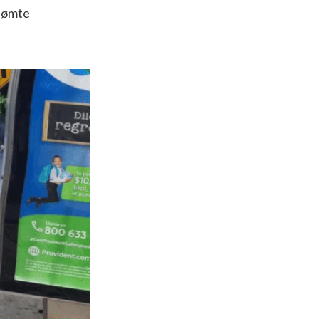
rdømte