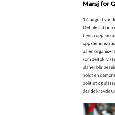
Marsj for 
17. august var d
Det ble satt in
trent i opprørs
opp demonstrasj
på en organisert
som deltok, vist
planer blir bese
holdt en demons
politiet og pla
der de krevde u