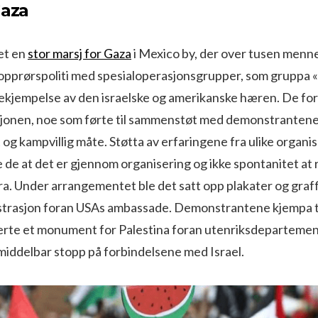
Gaza
et en
stor marsj for Gaza
i Mexico by, der over tusen menne
n opprørspoliti med spesialoperasjonsgrupper, som gruppa 
bekjempelse av den israelske og amerikanske hæren. De for
onen, noe som førte til sammenstøt med demonstrantene
 og kampvillig måte. Støtta av erfaringene fra ulike organi
e de at det er gjennom organisering og ikke spontanitet at
ira. Under arrangementet ble det satt opp plakater og graffi
trasjon foran USAs ambassade. Demonstrantene kjempa t
sserte et monument for Palestina foran utenriksdepartemen
middelbar stopp på forbindelsene med Israel.