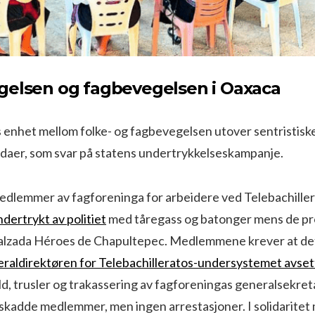
gelsen og fagbevegelsen i Oaxaca
 enhet mellom folke- og fagbevegelsen utover sentristiske
ndaer, som svar på statens undertrykkelseskampanje.
medlemmer av fagforeninga for arbeidere ved Telebachiller
ndertrykt av politiet
med tåregass og batonger mens de p
alzada Héroes de Chapultepec. Medlemmene krever at de
raldirektøren for Telebachilleratos-undersystemet avset
ld, trusler og trakassering av fagforeningas generalsekre
 skadde medlemmer, men ingen arrestasjoner. I solidarite