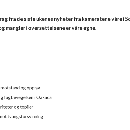
drag fra de siste ukenes nyheter fra kameratene våre i So
 og mangler i oversettelsene er våre egne.
 motstand og opprør
og fagbevegelsen i Oaxaca
iteter og topiler
 mot tvangsforsvinning