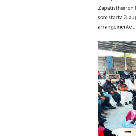
Zapatisthæren fo
som starta 3. a
arrangementet
.