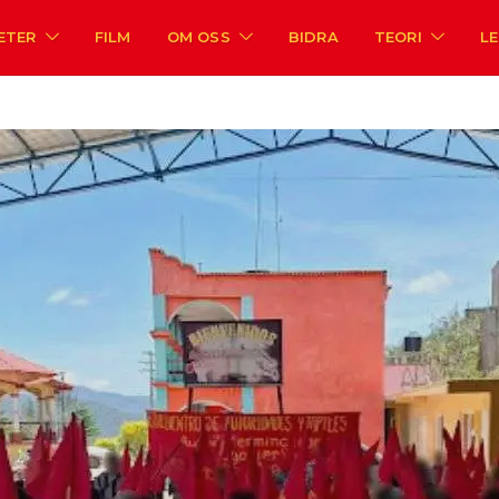
ETER
FILM
OM OSS
BIDRA
TEORI
L