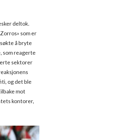
sker deltok.
«Zorros» som er
søkte å bryte
, som reagerte
serte sektorer
 reaksjonens
ti, og det ble
ilbake mot
tets kontorer,