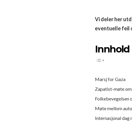
Vi deler her ut
eventuelle feil
Innhold
Marsj for Gaza
Zapatist-møte om
Folkebevegelsen 
Møte mellom autor
Internasjonal dag