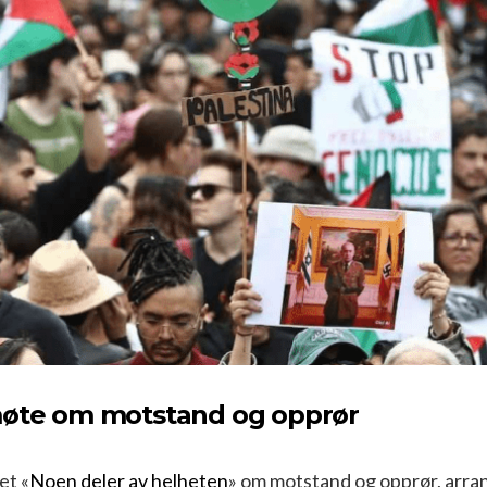
møte om motstand og opprør
et «
Noen deler av helheten
» om motstand og opprør, arra