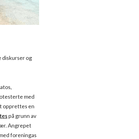
 diskurser og
atos,
rotesterte med
t opprettes en
tes
på grunn av
tær. Angrepet
t med foreningas