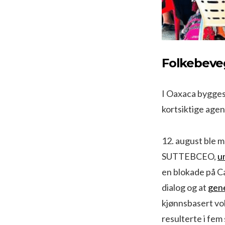
Folkebeve
I Oaxaca bygges
kortsiktige age
12. august ble 
SUTTEBCEO,
u
en blokade på C
dialog og at
gene
kjønnsbasert vo
resulterte i fem