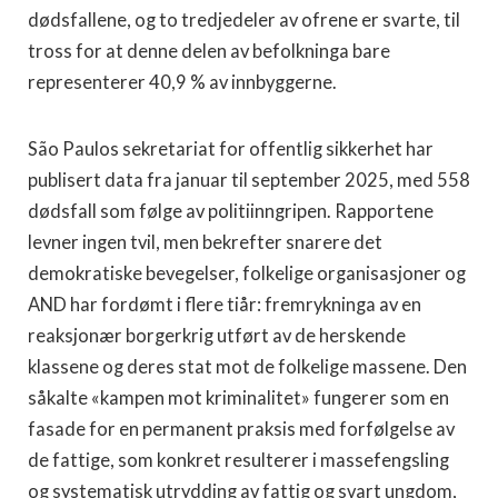
dødsfallene, og to tredjedeler av ofrene er svarte, til
tross for at denne delen av befolkninga bare
representerer 40,9 % av innbyggerne.
São Paulos sekretariat for offentlig sikkerhet har
publisert data fra januar til september 2025, med 558
dødsfall som følge av politiinngripen. Rapportene
levner ingen tvil, men bekrefter snarere det
demokratiske bevegelser, folkelige organisasjoner og
AND har fordømt i flere tiår: fremrykninga av en
reaksjonær borgerkrig utført av de herskende
klassene og deres stat mot de folkelige massene. Den
såkalte «kampen mot kriminalitet» fungerer som en
fasade for en permanent praksis med forfølgelse av
de fattige, som konkret resulterer i massefengsling
og systematisk utrydding av fattig og svart ungdom,