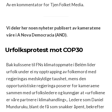
Av en kommentator for Tjen Folket Media.
Vi deler her noen nyheter publisert av kameratene
våre i A Nova Democracia (AND).
Urfolksprotest mot COP30
Bak kulissene til FNs klimatoppmøte i Belém lider
urfolk under ei ny opptrapping av folkemord med
regjeringas medskyldige taushet, mens den
opportunistiske regjeringa poserer for kameraene
sammen med urfolksledere og kunngjør at «urfolkene
er våre partnere i klimahandling»,. Ledere som Daniel
Munduruku, blant de få som snakker åpent, bekrefter