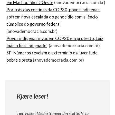
em Machadinho D’Oeste
(anovademocracia.com.br)
Por trás das cortinas da COP30, povos indígenas
sofrem nova escalada do genocídio com silêncio
cúmplice do governo federal
(anovademocracia.com.br)
Povos indígenas invadem COP30 em protesto; Luiz
Inácio fica ‘indignado’
(anovademocracia.com.br)
SP: Números revelam o extermínio da juventude
pobre e preta
(anovademocracia.com.br)
Kjære leser!
Tjen Folket Media trenger din støtte. Vi får