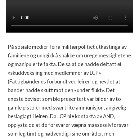
På sosiale medier feira militærpolitiet utkastinga av
familiene og unngikk å snakke om uregelmessighetene
og manipulerte fakta. De sa at de hadde deltatt ei
«skuddveksling med medlemmer av LCP»
(Fattigbøndenes forbund) ved leiren og hevdet at
bønder hadde skutt mot den «under flukt». Det
eneste beviset som ble presentert var bilder av to
gamle pistoler med svært lite ammunisjon, angivelig
beslaglagt i leiren. Da LCP ble kontakta av AND,
opplyste de at de forsvarer væpna masseselvforsvar
som legitimt og nødvendig i sine områder, men