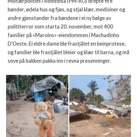
Militærpolitiet i Rondônia (PM-RO) drepte fire
bønder, ødela hus og fjøs, og stjal klær, medisiner og
andre gjenstander fra bøndene i ei ny bølge av
polititerror som starta 20. november, mot 400
familier på «Maroins»-eiendommen i Machadinho
D’Oeste. Ei eldre dame ble frastjålet en beinprotese,
og familier ble frastjålet bleier og klær til barna, og må
sove på bakken pakka inn i revna presenninger.