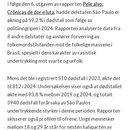
I følge den 6. utgaven av rapporten
Pele alvo:
Crônicas de dor e luta
, hadde delstaten São Paulo ei
økning på 59,2 % i dødsfall som følge av
politiinngripen i 2024. Rapporten analyserte data fra
8 andre delstater og avslører forverring av
folkemordstilstanden mot de folkelige massene i
Brasil, spesielt i dens karakter av rasistisk
undertrykking mot svarte og urfolk.
Mens det ble registrert 510 dødsfall i 2023, økte det
til 812 i 2024. Undersøkelsen viser også at dødstallet
økte med 93,8 % mellom 2019 og 2024, og totalt
3940 dødsfall forårsaka av São Paulos
undertrykkende styrker i denne perioden. Rapporten
skisserer også profilen til ofrene. Unge mennesker
mellom 18 og 29 år står for nesten halvparten av