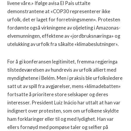
livene våre.» Ifølge avisa El País uttalte
demonstrantene at «COP30 representerer ikke
urfolk, det er laget for forretningsmenn». Protesten
fordømte også virkningene av oljeleting i Amazonas-
elvemunningen, effektene av «jordbruksnæringa» og
utelukking av urfolk fra såkalte «klimabeslutninger».
For å gi konferansen legitimitet, fremma regjeringa
tilstedeværelsen av hundrevis av urfolk alliert med
myndighetene i Belém. Men i praksis ble urfolksledere
satt ut av spill fra avgjørelser, mens «klimadebatten»
fortsatte å prioritere store selskaper og deres
interesser. President Luiz Inácio har uttalt at han var
indignert over protesten, som om urfolkene skyldte
ham forklaringer eller til og med lydighet. Han var
ellers fornøyd med pompøse taler og selfier på