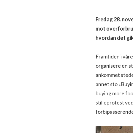
Fredag 28. nove
mot overforbruk
hvordan det gi
Framtiden i våre
organisere en st
ankommet stedet
annet sto «Buyin
buying more food
stilleprotest ve
forbipasserende