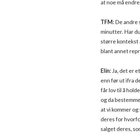
at noe må endre
TFM:
De andre s
minutter. Har du
større kontekst 
blant annet repr
Elin:
Ja, det er e
enn før ut ifra d
får lov til å hol
og da bestemmer 
at vi kommer og 
deres for hvorfor 
salget deres, so