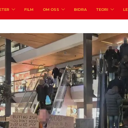
ETER
FILM
OM OSS
BIDRA
TEORI
L