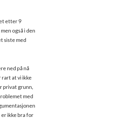
et etter 9
 men også i den
et siste med
dere ned på nå
rart at vi ikke
er privat grunn,
 problemet med
 argumentasjonen
e er ikke bra for