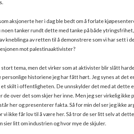
s.
om aksjonerte her i dag ble bedt om å forlate kjøpesenter
 noen tanker rundt dette med tanke på både ytringsfrihet,
av kneblinga av retten til å demonstrere som vi har sett i d
esjonen mot palestinaaktivister?
t stort tema, men det virker som at aktivister blir slått har
e personlige historiene jeg har fått hørt. Jeg synes at det er 
de et skilt i offentligheten. De unnskylder det med at dette 
de over det som skjer her inne. Men jeg ser virkelig ikke
står her og presenterer fakta. Så for min del ser jeg ikke
vi ikke får lov til å være her. Så tror de ser litt selv at dett
m sier litt om industrien og hvor mye de skjuler.