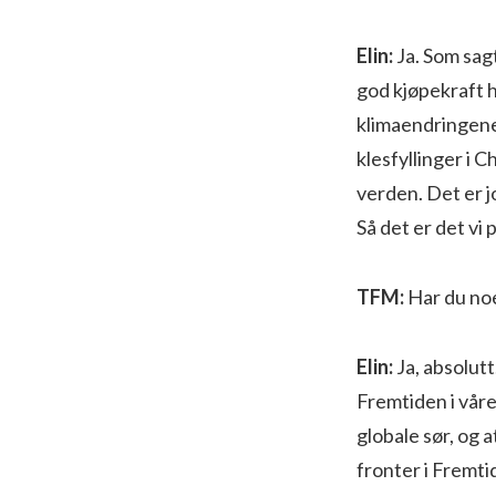
Elin:
Ja. Som sagt
god kjøpekraft he
klimaendringene 
klesfyllinger i 
verden. Det er 
Så det er det vi 
TFM:
Har du noe
Elin:
Ja, absolut
Fremtiden i våre
globale sør, og a
fronter i Fremti