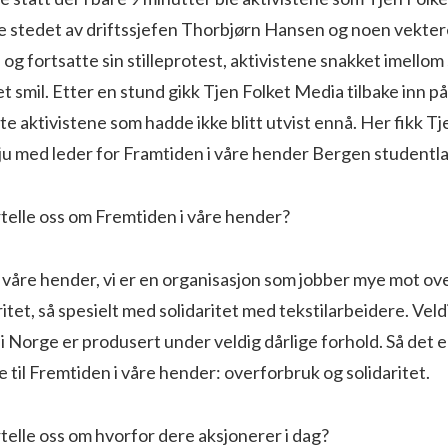
te stedet av driftssjefen Thorbjørn Hansen og noen vekter
 og fortsatte sin stilleprotest, aktivistene snakket imellom
t smil. Etter en stund gikk Tjen Folket Media tilbake inn 
iste aktivistene som hadde ikke blitt utvist ennå. Her fikk T
vju med leder for Framtiden i våre hender Bergen studentla
telle oss om Fremtiden i våre hender?
 våre hender, vi er en organisasjon som jobber mye mot o
itet, så spesielt med solidaritet med tekstilarbeidere. Vel
 i Norge er produsert under veldig dårlige forhold. Så det e
 til Fremtiden i våre hender: overforbruk og solidaritet.
telle oss om hvorfor dere aksjonerer i dag?