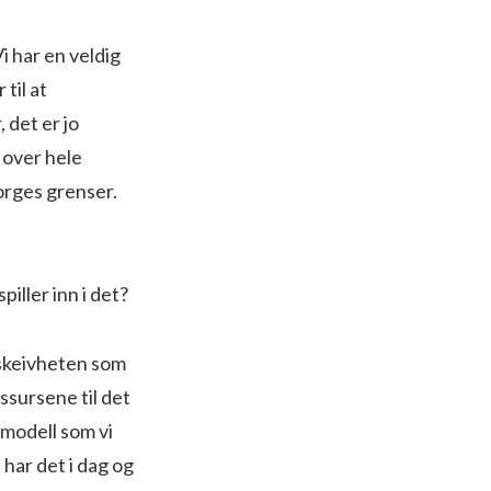
i har en veldig
 til at
 det er jo
 over hele
orges grenser.
iller inn i det?
 skeivheten som
ssursene til det
k modell som vi
har det i dag og