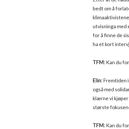
bedt om å forla
klimaaktivistene
utvisninga med e
for å finne de s
ha et kort inter
TFM:
Kan du for
Elin:
Fremtiden i
også med solidar
klærne vi kjøper
største fokusene
TFM:
Kan du for