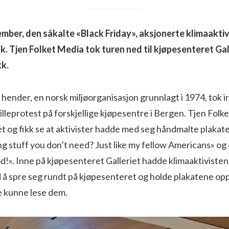
mber, den såkalte «Black Friday», aksjonerte klimaaktiv
. Tjen Folket Media tok turen ned til kjøpesenteret Gall
kk.
 hender, en norsk miljøorganisasjon grunnlagt i 1974, tok ini
illeprotest på forskjellige kjøpesentre i Bergen. Tjen Fol
 og fikk se at aktivister hadde med seg håndmalte plakate
g stuff you don’t need? Just like my fellow Americans» og
!». Inne på kjøpesenteret Galleriet hadde klimaaktivistene
d å spre seg rundt på kjøpesenteret og holde plakatene oppe
 kunne lese dem.