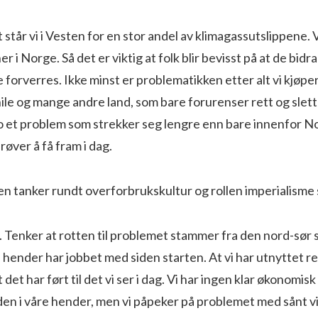
 står vi i Vesten for en stor andel av klimagassutslippene. V
r i Norge. Så det er viktig at folk blir bevisst på at de bidrar
forverres. Ikke minst er problematikken etter alt vi kjøper,
Chile og mange andre land, som bare forurenser rett og slett
jo et problem som strekker seg lengre enn bare innenfor N
prøver å få fram i dag.
n tanker rundt overforbrukskultur og rollen imperialisme sp
t. Tenker at rotten til problemet stammer fra den nord-sør
 hender har jobbet med siden starten. At vi har utnyttet re
t det har ført til det vi ser i dag. Vi har ingen klar økonomis
den i våre hender, men vi påpeker på problemet med sånt vi 