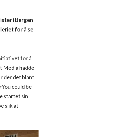
ister i Bergen
eriet for å se
tiativet for å
ket Media hadde
r der det blant
 «You could be
 startet sin
 slik at