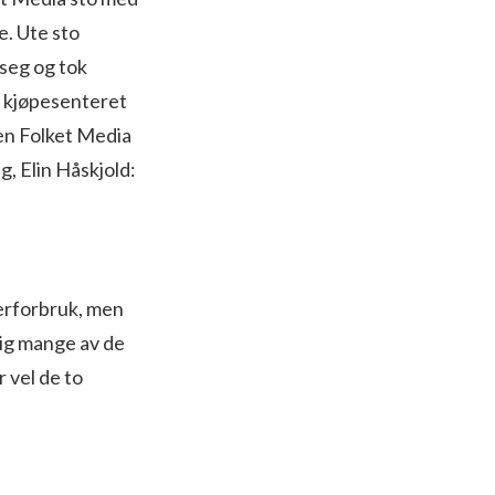
e. Ute sto
 seg og tok
på kjøpesenteret
jen Folket Media
g, Elin Håskjold:
verforbruk, men
dig mange av de
r vel de to