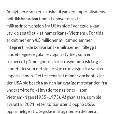
Analytikere som er kritiske til yankee-imperialismens
politikk har advart om at enhver direkte
militærintervensjon fra USAs side i Venezuela kan
utvikle seg til et «latinamerikansk Vietnam». For tida
er det mer enn 4,5 millioner militsmedlemmer
integrert i «de bolivarianske militsene», i tillegg til
landets egne regulære væpna styrker, som er
forberedt på muligheten for en asymmetrisk krig i
landet, dersom det skulle skje en invasjon fra yankee-
imperialismen. Dette scenariet minner om konflikter
der USA ble beseira av den langvarige motstanden fra
undertrykte folk i invaderte nasjoner – som
Vietnamkrigen (1955–1975), Afghanistan, som ble
avslutta i 2021, etter to tiår uten å oppnå USAs
opprinnelige strategiske mål og med en desperat