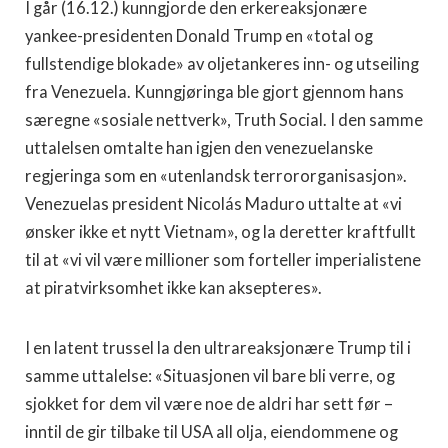
I går (16.12.) kunngjorde den erkereaksjonære
yankee-presidenten Donald Trump en «total og
fullstendige blokade» av oljetankeres inn- og utseiling
fra Venezuela. Kunngjøringa ble gjort gjennom hans
særegne «sosiale nettverk», Truth Social. I den samme
uttalelsen omtalte han igjen den venezuelanske
regjeringa som en «utenlandsk terrororganisasjon».
Venezuelas president Nicolás Maduro uttalte at «vi
ønsker ikke et nytt Vietnam», og la deretter kraftfullt
til at «vi vil være millioner som forteller imperialistene
at piratvirksomhet ikke kan aksepteres».
I en latent trussel la den ultrareaksjonære Trump til i
samme uttalelse: «Situasjonen vil bare bli verre, og
sjokket for dem vil være noe de aldri har sett før –
inntil de gir tilbake til USA all olja, eiendommene og