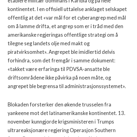
etablere militær dominans i Karibia og på hele
kontinentet. I en offisiell uttalelse anklaget selskapet
offentlig at det «var mål for et cyberangrep med mål
om å lamme drifta, et angrep som er i tråd med den
amerikanske regjeringas offentlige strategi om å
tilegne seg landets olje med makt og
piratvirksomhet». Angrepet ble imidlertid delvis
forhindra, som det fremgår i samme dokument:
«takket være erfaringa til PDVSA-ansatte ble
driftsområdene ikke påvirka på noen måte, og
angrepet ble begrensa til administrasjonssystemet».
Blokaden forsterker den økende trusselen fra
yankeene mot det latinamerikanske kontinentet. 13.
november kunngjorde krigsministeren i Trumps
ultrareaksjonære regjering Operasjon Southern