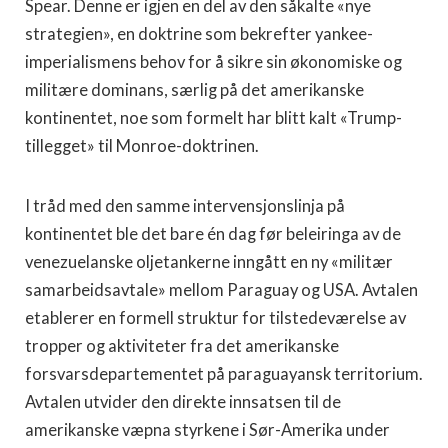
Spear. Denne er igjen en del av den såkalte «nye
strategien», en doktrine som bekrefter yankee-
imperialismens behov for å sikre sin økonomiske og
militære dominans, særlig på det amerikanske
kontinentet, noe som formelt har blitt kalt «Trump-
tillegget» til Monroe-doktrinen.
I tråd med den samme intervensjonslinja på
kontinentet ble det bare én dag før beleiringa av de
venezuelanske oljetankerne inngått en ny «militær
samarbeidsavtale» mellom Paraguay og USA. Avtalen
etablerer en formell struktur for tilstedeværelse av
tropper og aktiviteter fra det amerikanske
forsvarsdepartementet på paraguayansk territorium.
Avtalen utvider den direkte innsatsen til de
amerikanske væpna styrkene i Sør-Amerika under