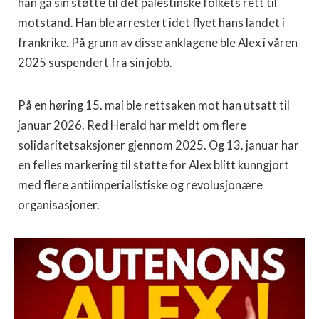
han ga sin støtte til det palestinske folkets rett til
motstand. Han ble arrestert idet flyet hans landet i
frankrike. På grunn av disse anklagene ble Alex i våren
2025 suspendert fra sin jobb.
På en høring 15. mai ble rettsaken mot han utsatt til
januar 2026. Red Herald har meldt om flere
solidaritetsaksjoner gjennom 2025. Og 13. januar har
en felles markering til støtte for Alex blitt kunngjort
med flere antiimperialistiske og revolusjonære
organisasjoner.