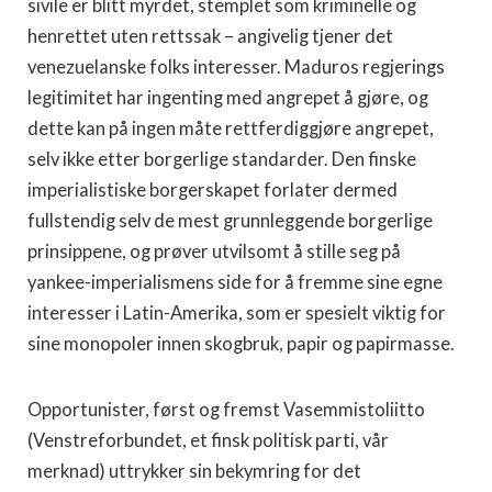
sivile er blitt myrdet, stemplet som kriminelle og
henrettet uten rettssak – angivelig tjener det
venezuelanske folks interesser. Maduros regjerings
legitimitet har ingenting med angrepet å gjøre, og
dette kan på ingen måte rettferdiggjøre angrepet,
selv ikke etter borgerlige standarder. Den finske
imperialistiske borgerskapet forlater dermed
fullstendig selv de mest grunnleggende borgerlige
prinsippene, og prøver utvilsomt å stille seg på
yankee-imperialismens side for å fremme sine egne
interesser i Latin-Amerika, som er spesielt viktig for
sine monopoler innen skogbruk, papir og papirmasse.
Opportunister, først og fremst Vasemmistoliitto
(Venstreforbundet, et finsk politisk parti, vår
merknad) uttrykker sin bekymring for det