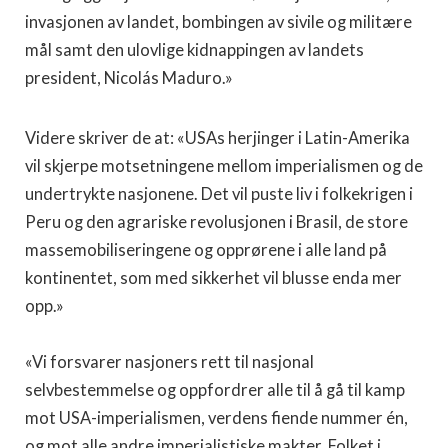
invasjonen av landet, bombingen av sivile og militære
mål samt den ulovlige kidnappingen av landets
president, Nicolás Maduro.»
Videre skriver de at: «USAs herjinger i Latin-Amerika
vil skjerpe motsetningene mellom imperialismen og de
undertrykte nasjonene. Det vil puste liv i folkekrigen i
Peru og den agrariske revolusjonen i Brasil, de store
massemobiliseringene og opprørene i alle land på
kontinentet, som med sikkerhet vil blusse enda mer
opp.»
«Vi forsvarer nasjoners rett til nasjonal
selvbestemmelse og oppfordrer alle til å gå til kamp
mot USA-imperialismen, verdens fiende nummer én,
og mot alle andre imperialistiske makter. Folket i