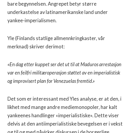
bare begynnelsen. Angrepet betyr større
underkastelse av latinamerikanske land under
yankee-imperialismen.
Yle (Finlands statlige allmennkringkaster, vår
merknad) skriver derimot:
«En dag etter kuppet ser det ut til at Maduros arrestasjon
var en feilfri militæroperasjon støttet av en imperialistisk
og improvisert plan for Venezuelas fremtid.»
Det som er interessant med Yles analyse, er at den, i
likhet med mange andre mediemonopoler, har kalt
yankeenes handlinger «imperialistiske». Dette viser
delvis at den antiimperialistiske bevegelsen er i vekst
og til og med påvirker diskursen i de borgerlige