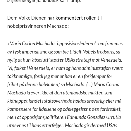
å tjene penger for landet»,
sa Trump.
Dem Volke Dienen
har kommentert
rollen til
nobelprisvinneren Machado:
«María Corina Machado, ‘opposisjonslederen’ som fremmes
av tysk imperialisme og som ble tildelt Nobels fredspris, sa
nylig at hun ‘absolutt’ støtter USAs strategi mot Venezuela.
‘Vi, folket i Venezuela, er ham og hans administrasjon svært
takknemlige, fordi jeg mener han er en forkjemper for
frihet på denne halvkulen,’ sa Machado. (…) María Corina
Machado krever ikke at den utenlandske makten som
kidnappet landets statsoverhode holdes ansvarlig eller må
kompensere for lidelsene og ødeleggelsene den forårsaket,
men at opposisjonspolitikeren Edmundo González Urrutia
utnevnes til hans etterfølger. Machado gir dermed USAs