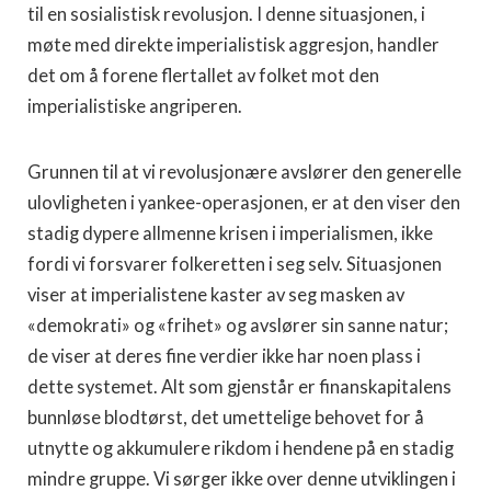
til en sosialistisk revolusjon. I denne situasjonen, i
møte med direkte imperialistisk aggresjon, handler
det om å forene flertallet av folket mot den
imperialistiske angriperen.
Grunnen til at vi revolusjonære avslører den generelle
ulovligheten i yankee-operasjonen, er at den viser den
stadig dypere allmenne krisen i imperialismen, ikke
fordi vi forsvarer folkeretten i seg selv. Situasjonen
viser at imperialistene kaster av seg masken av
«demokrati» og «frihet» og avslører sin sanne natur;
de viser at deres fine verdier ikke har noen plass i
dette systemet. Alt som gjenstår er finanskapitalens
bunnløse blodtørst, det umettelige behovet for å
utnytte og akkumulere rikdom i hendene på en stadig
mindre gruppe. Vi sørger ikke over denne utviklingen i