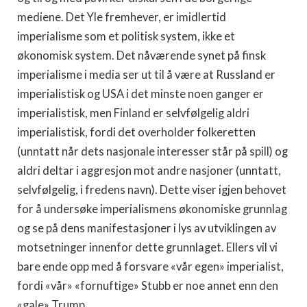
mediene. Det Yle fremhever, er imidlertid
imperialisme som et politisk system, ikke et
økonomisk system. Det nåværende synet på finsk
imperialisme i media ser ut til å være at Russland er
imperialistisk og USA i det minste noen ganger er
imperialistisk, men Finland er selvfølgelig aldri
imperialistisk, fordi det overholder folkeretten
(unntatt når dets nasjonale interesser står på spill) og
aldri deltar i aggresjon mot andre nasjoner (unntatt,
selvfølgelig, i fredens navn). Dette viser igjen behovet
for å undersøke imperialismens økonomiske grunnlag
og se på dens manifestasjoner i lys av utviklingen av
motsetninger innenfor dette grunnlaget. Ellers vil vi
bare ende opp med å forsvare «vår egen» imperialist,
fordi «vår» «fornuftige» Stubb er noe annet enn den
«gale» Trump.