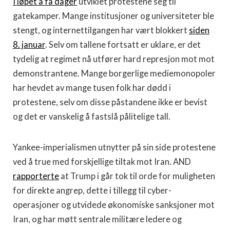
I løpet a få dager
utviklet protestene seg til
gatekamper. Mange institusjoner og universiteter ble
stengt, og internettilgangen har vært blokkert
siden
8. januar
. Selv om tallene fortsatt er uklare, er det
tydelig at regimet nå utfører hard represjon mot mot
demonstrantene. Mange borgerlige mediemonopoler
har hevdet av mange tusen folk har dødd i
protestene, selv om disse påstandene ikke er bevist
og det er vanskelig å fastslå pålitelige tall.
Yankee-imperialismen utnytter på sin side protestene
ved å true med forskjellige tiltak mot Iran. AND
rapporterte
at Trump i går tok til orde for muligheten
for direkte angrep, dette i tillegg til cyber-
operasjoner og utvidede økonomiske sanksjoner mot
Iran, og har møtt sentrale militære ledere og