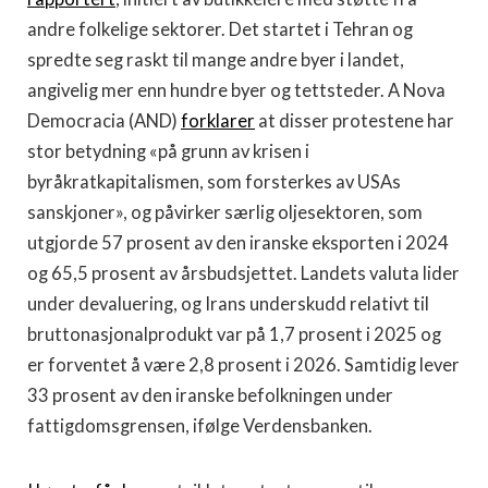
andre folkelige sektorer. Det startet i Tehran og
spredte seg raskt til mange andre byer i landet,
angivelig mer enn hundre byer og tettsteder. A Nova
Democracia (AND)
forklarer
at disser protestene har
stor betydning «på grunn av krisen i
byråkratkapitalismen, som forsterkes av USAs
sanskjoner», og påvirker særlig oljesektoren, som
utgjorde 57 prosent av den iranske eksporten i 2024
og 65,5 prosent av årsbudsjettet. Landets valuta lider
under devaluering, og Irans underskudd relativt til
bruttonasjonalprodukt var på 1,7 prosent i 2025 og
er forventet å være 2,8 prosent i 2026. Samtidig lever
33 prosent av den iranske befolkningen under
fattigdomsgrensen, ifølge Verdensbanken.