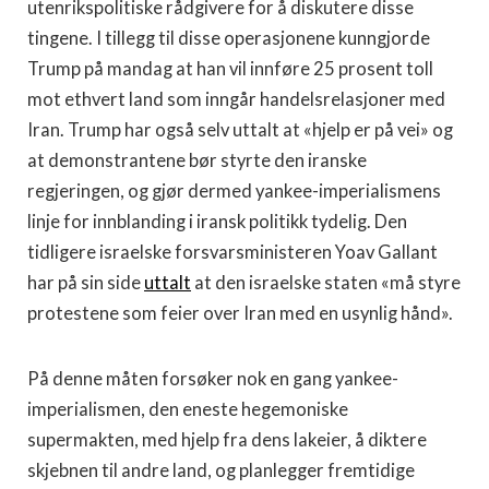
utenrikspolitiske rådgivere for å diskutere disse
tingene. I tillegg til disse operasjonene kunngjorde
Trump på mandag at han vil innføre 25 prosent toll
mot ethvert land som inngår handelsrelasjoner med
Iran. Trump har også selv uttalt at «hjelp er på vei» og
at demonstrantene bør styrte den iranske
regjeringen, og gjør dermed yankee-imperialismens
linje for innblanding i iransk politikk tydelig. Den
tidligere israelske forsvarsministeren Yoav Gallant
har på sin side
uttalt
at den israelske staten «må styre
protestene som feier over Iran med en usynlig hånd».
På denne måten forsøker nok en gang yankee-
imperialismen, den eneste hegemoniske
supermakten, med hjelp fra dens lakeier, å diktere
skjebnen til andre land, og planlegger fremtidige