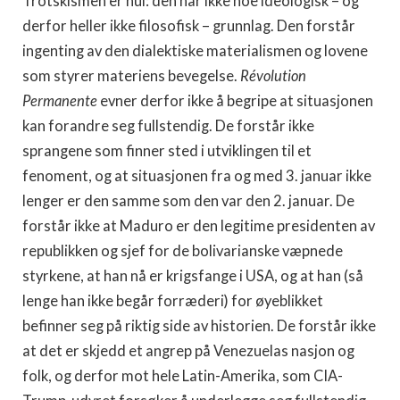
Trotskismen er hul: den har ikke noe ideologisk – og
derfor heller ikke filosofisk – grunnlag. Den forstår
ingenting av den dialektiske materialismen og lovene
som styrer materiens bevegelse.
Révolution
Permanente
evner derfor ikke å begripe at situasjonen
kan forandre seg fullstendig. De forstår ikke
sprangene som finner sted i utviklingen til et
fenoment, og at situasjonen fra og med 3. januar ikke
lenger er den samme som den var den 2. januar. De
forstår ikke at Maduro er den legitime presidenten av
republikken og sjef for de bolivarianske væpnede
styrkene, at han nå er krigsfange i USA, og at han (så
lenge han ikke begår forræderi) for øyeblikket
befinner seg på riktig side av historien. De forstår ikke
at det er skjedd et angrep på Venezuelas nasjon og
folk, og derfor mot hele Latin-Amerika, som CIA-