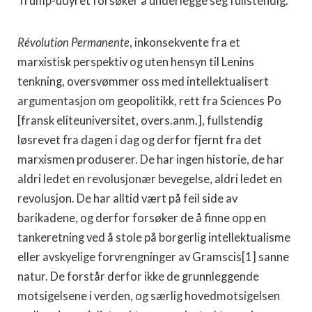
Trump-udyret forsøker å underlegge seg fullstendig.
Révolution Permanente
, inkonsekvente fra et
marxistisk perspektiv og uten hensyn til Lenins
tenkning, oversvømmer oss med intellektualisert
argumentasjon om geopolitikk, rett fra Sciences Po
[fransk eliteuniversitet, overs.anm.], fullstendig
løsrevet fra dagen i dag og derfor fjernt fra det
marxismen produserer. De har ingen historie, de har
aldri ledet en revolusjonær bevegelse, aldri ledet en
revolusjon. De har alltid vært på feil side av
barikadene, og derfor forsøker de å finne opp en
tankeretning ved å stole på borgerlig intellektualisme
eller avskyelige forvrengninger av Gramscis[1] sanne
natur. De forstår derfor ikke de grunnleggende
motsigelsene i verden, og særlig hovedmotsigelsen