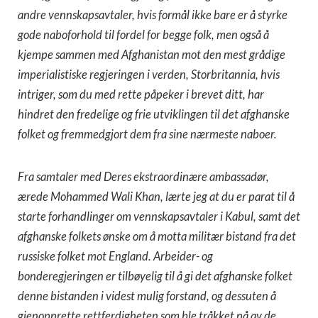
andre vennskapsavtaler, hvis formål ikke bare er å styrke
gode naboforhold til fordel for begge folk, men også å
kjempe sammen med Afghanistan mot den mest grådige
imperialistiske regjeringen i verden, Storbritannia, hvis
intriger, som du med rette påpeker i brevet ditt, har
hindret den fredelige og frie utviklingen til det afghanske
folket og fremmedgjort dem fra sine nærmeste naboer.
Fra samtaler med Deres ekstraordinære ambassadør,
ærede Mohammed Wali Khan, lærte jeg at du er parat til å
starte forhandlinger om vennskapsavtaler i Kabul, samt det
afghanske folkets ønske om å motta militær bistand fra det
russiske folket mot England. Arbeider- og
bonderegjeringen er tilbøyelig til å gi det afghanske folket
denne bistanden i videst mulig forstand, og dessuten å
gjenopprette rettferdigheten som ble tråkket på av de