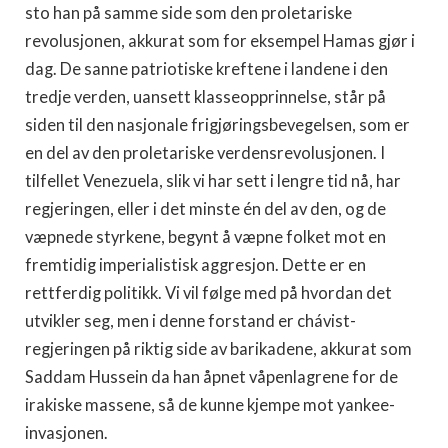
sto han på samme side som den proletariske
revolusjonen, akkurat som for eksempel Hamas gjør i
dag. De sanne patriotiske kreftene i landene i den
tredje verden, uansett klasseopprinnelse, står på
siden til den nasjonale frigjøringsbevegelsen, som er
en del av den proletariske verdensrevolusjonen. I
tilfellet Venezuela, slik vi har sett i lengre tid nå, har
regjeringen, eller i det minste én del av den, og de
væpnede styrkene, begynt å væpne folket mot en
fremtidig imperialistisk aggresjon. Dette er en
rettferdig politikk. Vi vil følge med på hvordan det
utvikler seg, men i denne forstand er chávist-
regjeringen på riktig side av barikadene, akkurat som
Saddam Hussein da han åpnet våpenlagrene for de
irakiske massene, så de kunne kjempe mot yankee-
invasjonen.