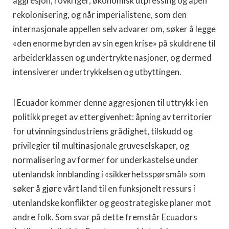
aggresjon, rovkriger, økonomisk utpressing og åpen
rekolonisering, og når imperialistene, som den
internasjonale appellen selv advarer om, søker å legge
«den enorme byrden av sin egen krise» på skuldrene til
arbeiderklassen og undertrykte nasjoner, og dermed
intensiverer undertrykkelsen og utbyttingen.
I Ecuador kommer denne aggresjonen til uttrykk i en
politikk preget av ettergivenhet: åpning av territorier
for utvinningsindustriens grådighet, tilskudd og
privilegier til multinasjonale gruveselskaper, og
normalisering av former for underkastelse under
utenlandsk innblanding i «sikkerhetsspørsmål» som
søker å gjøre vårt land til en funksjonelt ressurs i
utenlandske konflikter og geostrategiske planer mot
andre folk. Som svar på dette fremstår Ecuadors