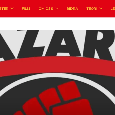
ETER
FILM
OM OSS
BIDRA
TEORI
L