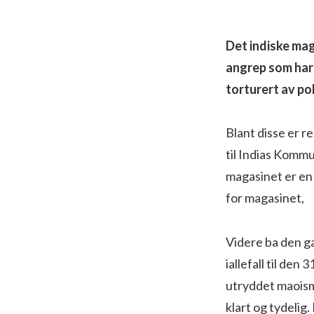
Det indiske mag
angrep som har 
torturert av poli
Blant disse er r
til Indias Kommu
magasinet er en 
for magasinet,
Videre ba den g
iallefall til den
utryddet maoisme
klart og tydelig