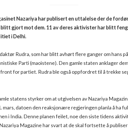
asinet Nazariya har publisert en uttalelse der de fordø
blitt gjort mot dem. 11 av deres aktivister har blitt fen
tiet i Delhi.
edaktør Rudra, som har blitt avhørt flere ganger om hans p
nistiske Parti (maoistene). Den gamle staten anklager dem
front for partiet. Rudra ble også oppfordret til å trekke se
amle statens styrker om at utgivelsen av Nazariya Magazin
 31. mars, datoen den reaksjonære regjeringen planla å ha fu
n i India. Denne planen feilet, noe den siste tidens aktivit
. Nazariya Magazine har svart at de skal fortsette å publis