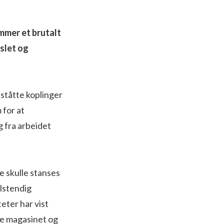
mmer et brutalt
gslet og
åståtte koplinger
 for at
g fra arbeidet
e skulle stanses
llstendig
eter har vist
ere magasinet og