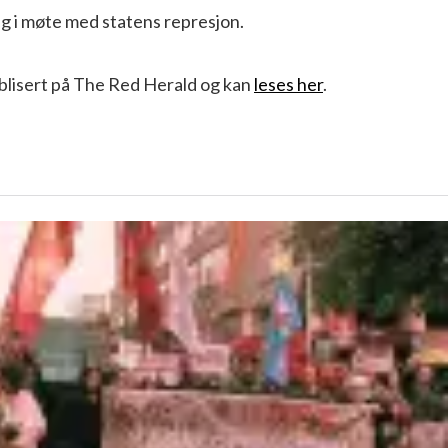
eg i møte med statens represjon.
ublisert på The Red Herald og kan
leses her
.