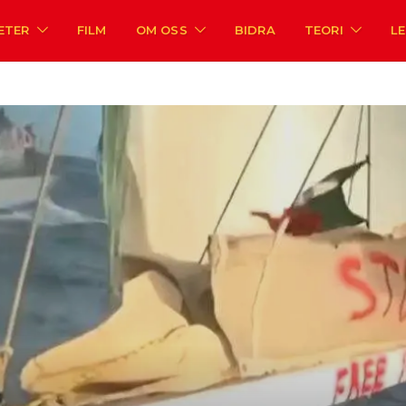
ETER
FILM
OM OSS
BIDRA
TEORI
L