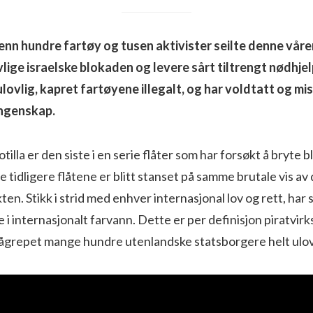
 enn hundre fartøy og tusen aktivister seilte denne vår
lige israelske blokaden og levere sårt tiltrengt nødhjelp
ulovlig, kapret fartøyene illegalt, og har voldtatt og m
angenskap.
tilla er den siste i en serie flåter som har forsøkt å bryte 
e tidligere flåtene er blitt stanset på samme brutale vis av 
n. Stikk i strid med enhver internasjonal lov og rett, har 
 i internasjonalt farvann. Dette er per definisjon piratvir
pågrepet mange hundre utenlandske statsborgere helt ulov