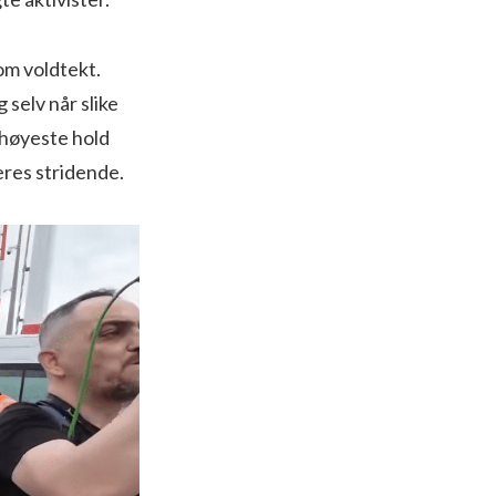
om voldtekt.
selv når slike
 høyeste hold
eres stridende.