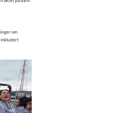
fraktet på båre.
ninger om
 inkludert