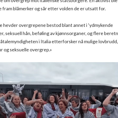
om overgrep mot italienske statsborgere. En aktivist ble 
e fram blåmerker og sår etter volden de er utsatt for.
e hevder overgrepene bestod blant annet i ‘ydmykende
, seksuell hån, beføling av kjønnsorganer, og flere beret
Påtalemyndigheten i Italia etterforsker nå mulige lovbrudd,
ur og seksuelle overgrep.»