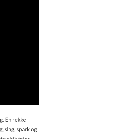
g. En rekke
g, slag, spark og
te aktivister.