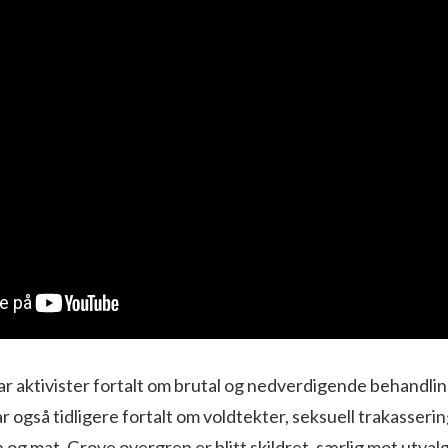
ar aktivister fortalt om brutal og nedverdigende behandlin
r også tidligere fortalt om voldtekter, seksuell trakasserin
 og mat. Grove overgrep er blitt skildret, særlig mot utvalg