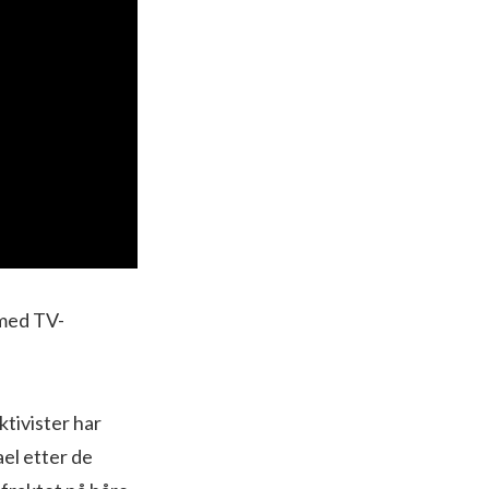
 med TV-
ktivister har
ael etter de