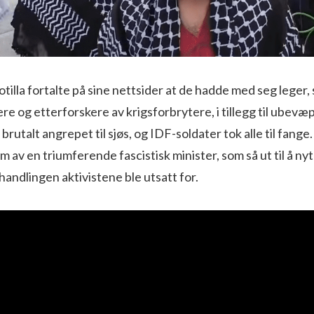
tilla fortalte på sine nettsider at de hadde med seg leger,
e og etterforskere av krigsforbrytere, i tillegg til ubevæp
brutalt angrepet til sjøs, og IDF-soldater tok alle til fang
em av en triumferende fascistisk minister, som så ut til å ny
ndlingen aktivistene ble utsatt for.