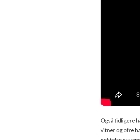
Også tidligere h
vitner og ofre ha
nektelse av vann