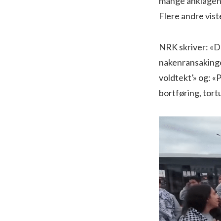
mange anklagene 
Flere andre vist
NRK skriver: «D
nakenransakinger
voldtekt’» og: «
bortføring, tort