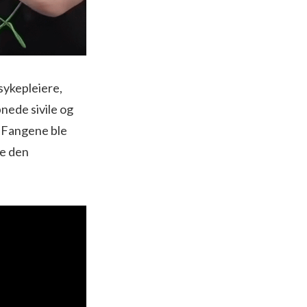
 sykepleiere,
nede sivile og
e. Fangene ble
te den