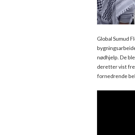
Global Sumud Flo
bygningsarbeider
nødhjelp. De ble 
deretter vist fr
fornedrende beha