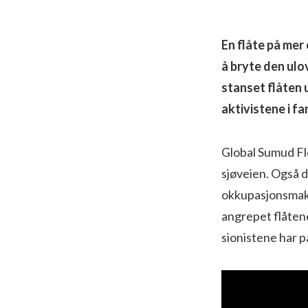
En flåte på mer
å bryte den ulov
stanset flåten 
aktivistene i f
Global Sumud Flo
sjøveien. Også d
okkupasjonsmakte
angrepet flåtene
sionistene har 