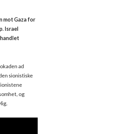
en mot Gaza for
. Israel
ishandlet
blokaden ad
den sionistiske
sionistene
ksomhet, og
lig.