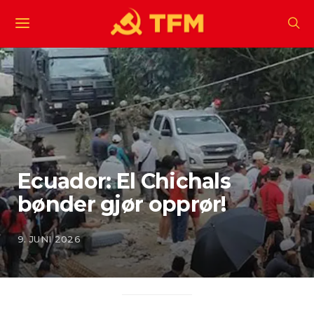
Ecuador: El Chichals
bønder gjør opprør!
9. JUNI 2026