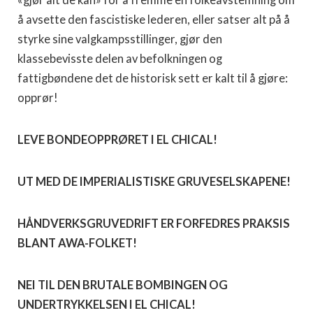
«gjør alt de kan» for å fremme en folkeavstemning om
å avsette den fascistiske lederen, eller satser alt på å
styrke sine valgkampsstillinger, gjør den
klassebevisste delen av befolkningen og
fattigbøndene det de historisk sett er kalt til å gjøre:
opprør!
LEVE BONDEOPPRØRET I EL CHICAL!
UT MED DE IMPERIALISTISKE GRUVESELSKAPENE!
HÅNDVERKSGRUVEDRIFT ER FORFEDRES PRAKSIS
BLANT AWA-FOLKET!
NEI TIL DEN BRUTALE BOMBINGEN OG
UNDERTRYKKELSEN I EL CHICAL!