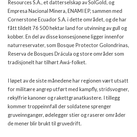
Resources S.A., et datterselskap av SolGold, og
Empresa Nacional Minera, ENAMI EP, sammen med
Cornerstone Ecuador S.A. i dette området, og de har
fått tildelt 76 500 hektar land for utvinning av gull og
kobber. En del av disse konsesjonene ligger innenfor
naturreservater, som Bosque Protector Golondrinas,
Reserva de Bosques Drácula og store områder som
tradisjonelt har tilhørt Awá-folket.
I løpet av de siste månedene har regionen vært utsatt
for militære angrep utført med kampfly, stridsvogner,
rekylfrie kanoner og rakettgranatkastere. I tillegg
kommer troppeinnfall der soldatene sprenger
gruveinnganger, ødelegger stier og raserer områder
de mener blir brukt til gruvedrift.