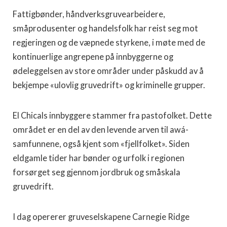
Fattigbønder, håndverksgruvearbeidere,
småprodusenter og handelsfolk har reist seg mot
regjeringen og de væpnede styrkene, i møte med de
kontinuerlige angrepene på innbyggerne og
ødeleggelsen av store områder under påskudd av å
bekjempe «ulovlig gruvedrift» og kriminelle grupper.
El Chicals innbyggere stammer fra pastofolket. Dette
området er en del av den levende arven til awá-
samfunnene, også kjent som «fjellfolket». Siden
eldgamle tider har bønder og urfolk i regionen
forsørget seg gjennom jordbruk og småskala
gruvedrift.
I dag opererer gruveselskapene Carnegie Ridge