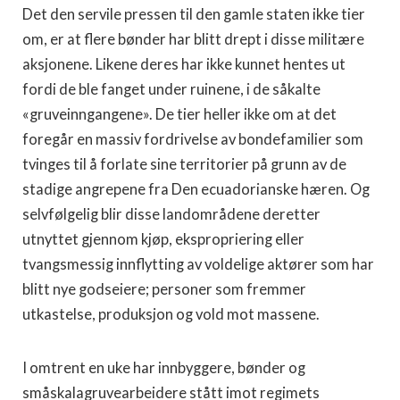
Det den servile pressen til den gamle staten ikke tier
om, er at flere bønder har blitt drept i disse militære
aksjonene. Likene deres har ikke kunnet hentes ut
fordi de ble fanget under ruinene, i de såkalte
«gruveinngangene». De tier heller ikke om at det
foregår en massiv fordrivelse av bondefamilier som
tvinges til å forlate sine territorier på grunn av de
stadige angrepene fra Den ecuadorianske hæren. Og
selvfølgelig blir disse landområdene deretter
utnyttet gjennom kjøp, ekspropriering eller
tvangsmessig innflytting av voldelige aktører som har
blitt nye godseiere; personer som fremmer
utkastelse, produksjon og vold mot massene.
I omtrent en uke har innbyggere, bønder og
småskalagruvearbeidere stått imot regimets