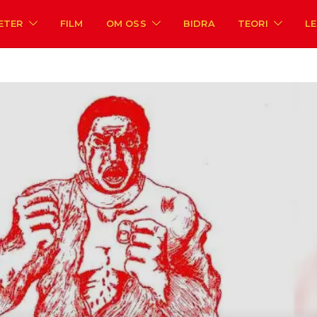
ETER
FILM
OM OSS
BIDRA
TEORI
L