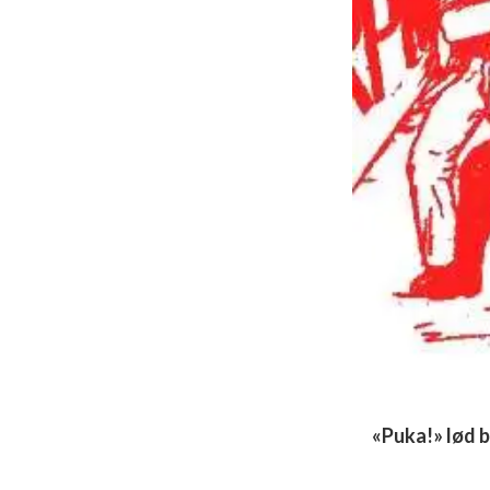
«Puka!» lød b