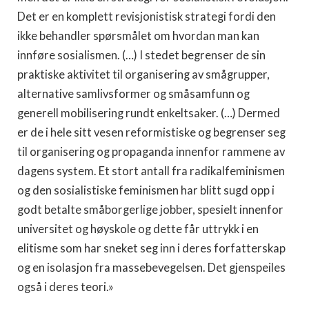
Det er en komplett revisjonistisk strategi fordi den
ikke behandler spørsmålet om hvordan man kan
innføre sosialismen. (…) I stedet begrenser de sin
praktiske aktivitet til organisering av smågrupper,
alternative samlivsformer og småsamfunn og
generell mobilisering rundt enkeltsaker. (…) Dermed
er de i hele sitt vesen reformistiske og begrenser seg
til organisering og propaganda innenfor rammene av
dagens system. Et stort antall fra radikalfeminismen
og den sosialistiske feminismen har blitt sugd opp i
godt betalte småborgerlige jobber, spesielt innenfor
universitet og høyskole og dette får uttrykk i en
elitisme som har sneket seg inn i deres forfatterskap
og en isolasjon fra massebevegelsen. Det gjenspeiles
også i deres teori.»