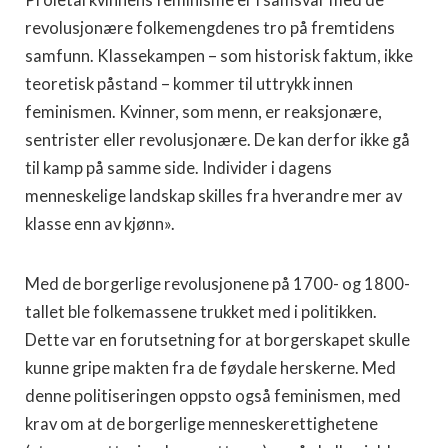
Proletarkvinnens feminisme er i samsvar med de
revolusjonære folkemengdenes tro på fremtidens
samfunn. Klassekampen – som historisk faktum, ikke
teoretisk påstand – kommer til uttrykk innen
feminismen. Kvinner, som menn, er reaksjonære,
sentrister eller revolusjonære. De kan derfor ikke gå
til kamp på samme side. Individer i dagens
menneskelige landskap skilles fra hverandre mer av
klasse enn av kjønn».
Med de borgerlige revolusjonene på 1700- og 1800-
tallet ble folkemassene trukket med i politikken.
Dette var en forutsetning for at borgerskapet skulle
kunne gripe makten fra de føydale herskerne. Med
denne politiseringen oppsto også feminismen, med
krav om at de borgerlige menneskerettighetene